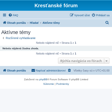
Kresťanské fórum
FAQ
Vytvoriť účet
Prihlásiť sa
H
Obsah portálu
Hľadať
Aktívne témy
ľ
Aktívne témy
a
Rozšírené vyhľadávanie
d
Nebolo nájdené nič • Strana
1
z
1
a
Nebola nájdená žiadna zhoda.
ť
Nebolo nájdené nič • Strana
1
z
1
Rýchla navigácia vo fórach
Obsah portálu
Napísať administrátorovi
Všetky časy sú v
UTC+01:00
Založené na
phpBB
® Forum Software © phpBB Limited
Súkromie
|
Podmienky