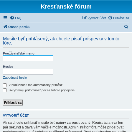
Kresťanské fórum
FAQ
Vytvoriť účet
Prihlásiť sa
H
Obsah portálu
ľ
Musíte byť prihlásený, ak chcete písať príspevky v tomto
a
fóre.
d
Používateľské meno:
a
ť
Heslo:
Zabudnuté heslo
V budúcnosti ma automaticky prihlásiť
Skrýť moju prítomnosť počas tohoto pripojenia
VYTVORIŤ ÚČET
Ak sa chcete prihlásiť musíte byť najprv zaregsitrovaný. Registrácia trvá len
pár sekúnd a dáva vám väčšie možnosti. Administrátor fóra môže prideľovať
registrovaným používateľom rozšírené právomoci. Pred registraciou sa uistite,