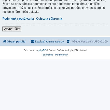
že ste sa oboznámili s podmienkami pre používanie tohto fóra a s dalšími
pravidlami. Tiež sa uistite, že si prečítate akékoľvek budúce pravidlá, ktoré sa
na tomto fóre môžu objaviť.
Podmienky používania
|
Ochrana súkromia
Vytvoriť účet
Obsah portálu
Napísať administrátorovi
Všetky časy sú v
UTC+01:00
Založené na
phpBB
® Forum Software © phpBB Limited
Súkromie
|
Podmienky