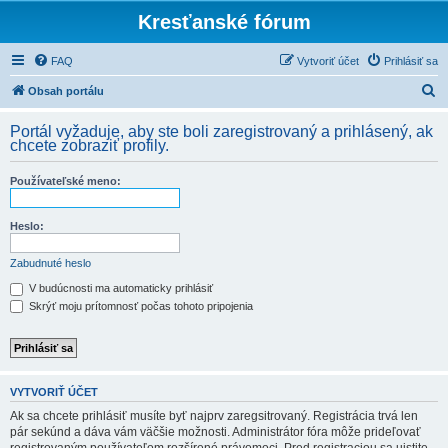
Kresťanské fórum
FAQ
Vytvoriť účet
Prihlásiť sa
H
Obsah portálu
ľ
Portál vyžaduje, aby ste boli zaregistrovaný a prihlásený, ak
a
chcete zobraziť profily.
d
Používateľské meno:
a
ť
Heslo:
Zabudnuté heslo
V budúcnosti ma automaticky prihlásiť
Skrýť moju prítomnosť počas tohoto pripojenia
VYTVORIŤ ÚČET
Ak sa chcete prihlásiť musíte byť najprv zaregsitrovaný. Registrácia trvá len
pár sekúnd a dáva vám väčšie možnosti. Administrátor fóra môže prideľovať
registrovaným používateľom rozšírené právomoci. Pred registraciou sa uistite,