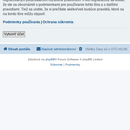
že ste sa oboznámili s podmienkami pre používanie tohto fóra a s dalšími
pravidlami. Tiež sa uistite, že si prečítate akékoľvek budúce pravidlá, ktoré sa
na tomto fóre môžu objaviť.
Podmienky používania
|
Ochrana súkromia
Vytvoriť účet
Obsah portálu
Napísať administrátorovi
Všetky časy sú v
UTC+01:00
Založené na
phpBB
® Forum Software © phpBB Limited
Súkromie
|
Podmienky