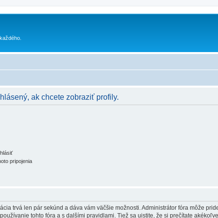
 každého.
hlásený, ak chcete zobraziť profily.
hlásiť
oto pripojenia
trácia trvá len pár sekúnd a dáva vám väčšie možnosti. Administrátor fóra môže pr
používanie tohto fóra a s dalšími pravidlami. Tiež sa uistite, že si prečítate akékoľ