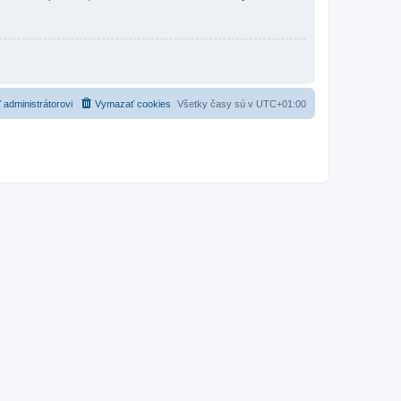
 administrátorovi
Vymazať cookies
Všetky časy sú v
UTC+01:00