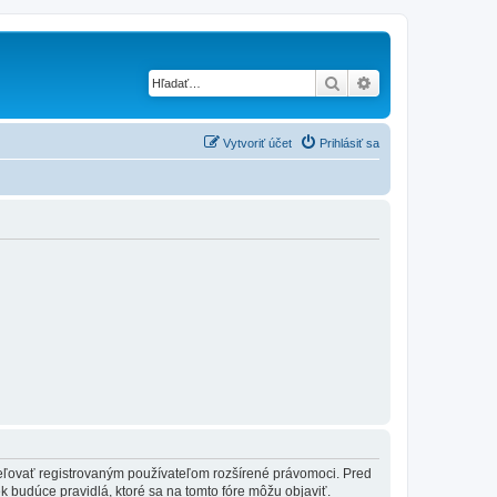
Hľadať
Rozšírené vyhľad
Vytvoriť účet
Prihlásiť sa
ideľovať registrovaným používateľom rozšírené právomoci. Pred
vek budúce pravidlá, ktoré sa na tomto fóre môžu objaviť.