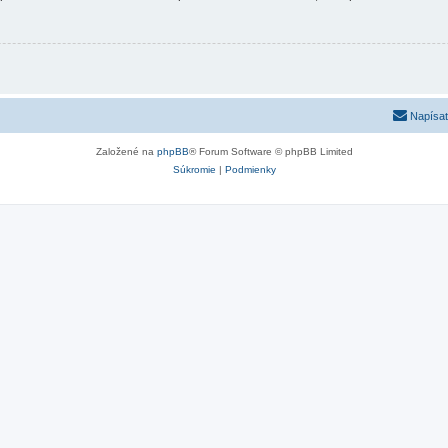
Napísať
Založené na
phpBB
® Forum Software © phpBB Limited
Súkromie
|
Podmienky