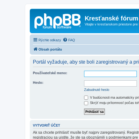
Kresťanské fórum
Vitajte v kresťanskom priestore pre
Rýchle odkazy
FAQ
Obsah portálu
Portál vyžaduje, aby ste boli zaregistrovaný a pri
Používateľské meno:
Heslo:
Zabudnuté heslo
V budúcnosti ma automaticky pri
Skrýť moju prítomnosť počas toh
VYTVORIŤ ÚČET
Ak sa chcete prihlásiť musíte byť najprv zaregsitrovaný. Regis
registraciou sa uistite, že ste sa oboznámili s podmienkami pre 