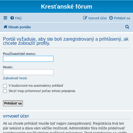
Kresťanské fórum
FAQ
Vytvoriť účet
Prihlásiť sa
H
Obsah portálu
ľ
Portál vyžaduje, aby ste boli zaregistrovaný a prihlásený, ak
a
chcete zobraziť profily.
d
Používateľské meno:
a
ť
Heslo:
Zabudnuté heslo
V budúcnosti ma automaticky prihlásiť
Skrýť moju prítomnosť počas tohoto pripojenia
VYTVORIŤ ÚČET
Ak sa chcete prihlásiť musíte byť najprv zaregsitrovaný. Registrácia trvá len
pár sekúnd a dáva vám väčšie možnosti. Administrátor fóra môže prideľovať
registrovaným používateľom rozšírené právomoci. Pred registraciou sa uistite,