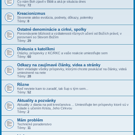
Čo nám Boh zjavil v Biblii a aká je situácia dnes
Témy:
72
Kreacionizmus
Stvorenie alebo evolúcia, podnety, dôkazy, polemiky
Témy:
8
Ostatné denominácie a cirkvi, spolky
Porovnávanie blízkosti a vzdialenosti rôznych učení od Božích právd, v
porovnaní so Slovom Božím
Témy:
29
Diskusia s katolíkmi
Otázky, príspevky z KC/RKC a vaše reakcie umiestňujte sem
Témy:
60
Odkazy na zaujímavé články, videa a stránky
Sem vkladajte všetky príspevky, ktorými chcete poukázať na články, videá
umiestnené na nete
Témy:
28
Rôzne
Keď neviete kam to zaradiť, tak šup s tým sem...
Témy:
52
Aktuality a pozvánky
Aktuality z diania na poli kresťanstva ... Umiestňujte len príspevky ktoré sú v
súlade s učením Krista, Jeho Cirkvou
Témy:
2
Mám problém
Technické poradenstvo
Témy:
11