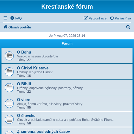
Kresťanské fórum
FAQ
Vytvoriť účet
Prihlásiť sa
H
Obsah portálu
ľ
Je Pi Aug 07, 2026 23:14
a
Fórum
d
O Bohu
a
Všetko o našom Stvoriteľovi
Témy:
27
ť
O Cirkvi Kristovej
Existuje len jedna Cirkev
Témy:
16
O Biblii
Otázky, odpovede, výklady, postrehy, názory...
Témy:
22
O viere
Aká je, čomu veríme, sila viery, pravosť viery
Témy:
95
O človeku
Človek z pohľadu samého seba a z pohľadu Boha, Svätého Písma
Témy:
58
Znamenia posledných časov