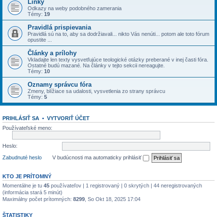
Linky
Odkazy na weby podobného zamerania
Témy:
19
Pravidlá prispievania
Pravidlá sú na to, aby sa dodržiavali... nikto Vás nenúti... potom ale toto fórum
opustite ...
Články a prílohy
Vkladajte len texty vysvetľujúce teologické otázky preberané v inej časti fóra.
Ostatné budú mazané. Na články v tejto sekcii nereagujte.
Témy:
10
Oznamy správcu fóra
Zmeny, blížiace sa udalosti, vysvetlenia zo strany správcu
Témy:
5
PRIHLÁSIŤ SA
•
VYTVORIŤ ÚČET
Používateľské meno:
Heslo:
Zabudnuté heslo
V budúcnosti ma automaticky prihlásiť
KTO JE PRÍTOMNÝ
Momentálne je tu
45
používateľov | 1 registrovaný | 0 skrytých | 44 neregistrovaných
(informácia stará 5 minút)
Maximálny počet prítomných:
8299
, So Okt 18, 2025 17:04
ŠTATISTIKY