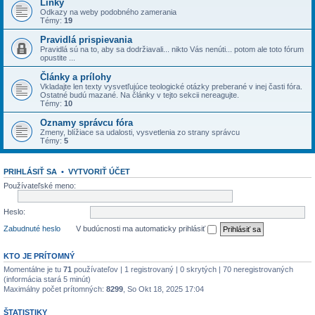
Linky
Odkazy na weby podobného zamerania
Témy:
19
Pravidlá prispievania
Pravidlá sú na to, aby sa dodržiavali... nikto Vás nenúti... potom ale toto fórum
opustite ...
Články a prílohy
Vkladajte len texty vysvetľujúce teologické otázky preberané v inej časti fóra.
Ostatné budú mazané. Na články v tejto sekcii nereagujte.
Témy:
10
Oznamy správcu fóra
Zmeny, blížiace sa udalosti, vysvetlenia zo strany správcu
Témy:
5
PRIHLÁSIŤ SA
•
VYTVORIŤ ÚČET
Používateľské meno:
Heslo:
Zabudnuté heslo
V budúcnosti ma automaticky prihlásiť
KTO JE PRÍTOMNÝ
Momentálne je tu
71
používateľov | 1 registrovaný | 0 skrytých | 70 neregistrovaných
(informácia stará 5 minút)
Maximálny počet prítomných:
8299
, So Okt 18, 2025 17:04
ŠTATISTIKY