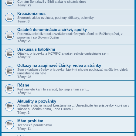
Čo nám Boh zjavil v Biblii a aká je situácia dnes
Témy:
72
Kreacionizmus
Stvorenie alebo evolúcia, podnety, dôkazy, polemiky
Témy:
8
Ostatné denominácie a cirkvi, spolky
Porovnávanie blízkosti a vzdialenosti rôznych učení od Božích právd, v
porovnaní so Slovom Božím
Témy:
29
Diskusia s katolíkmi
Otázky, príspevky z KC/RKC a vaše reakcie umiestňujte sem
Témy:
60
Odkazy na zaujímavé články, videa a stránky
Sem vkladajte všetky príspevky, ktorými chcete poukázať na články, videá
umiestnené na nete
Témy:
28
Rôzne
Keď neviete kam to zaradiť, tak šup s tým sem...
Témy:
52
Aktuality a pozvánky
Aktuality z diania na poli kresťanstva ... Umiestňujte len príspevky ktoré sú v
súlade s učením Krista, Jeho Cirkvou
Témy:
2
Mám problém
Technické poradenstvo
Témy:
11