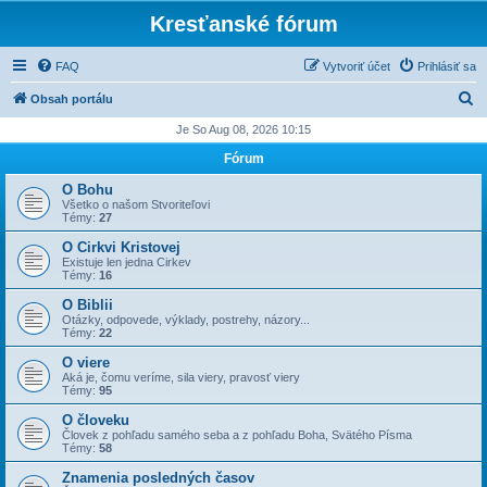
Kresťanské fórum
FAQ
Vytvoriť účet
Prihlásiť sa
H
Obsah portálu
ľ
Je So Aug 08, 2026 10:15
a
Fórum
d
O Bohu
a
Všetko o našom Stvoriteľovi
Témy:
27
ť
O Cirkvi Kristovej
Existuje len jedna Cirkev
Témy:
16
O Biblii
Otázky, odpovede, výklady, postrehy, názory...
Témy:
22
O viere
Aká je, čomu veríme, sila viery, pravosť viery
Témy:
95
O človeku
Človek z pohľadu samého seba a z pohľadu Boha, Svätého Písma
Témy:
58
Znamenia posledných časov