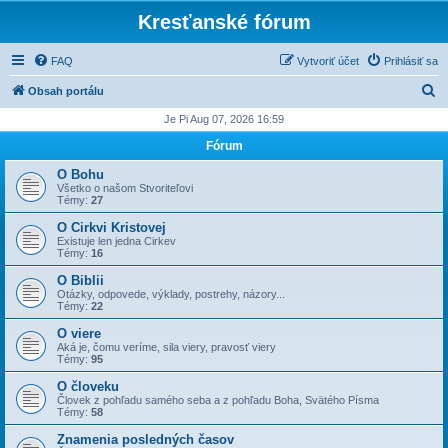
Kresťanské fórum
FAQ
Vytvoriť účet
Prihlásiť sa
H
Obsah portálu
ľ
Je Pi Aug 07, 2026 16:59
a
Fórum
d
O Bohu
a
Všetko o našom Stvoriteľovi
Témy:
27
ť
O Cirkvi Kristovej
Existuje len jedna Cirkev
Témy:
16
O Biblii
Otázky, odpovede, výklady, postrehy, názory...
Témy:
22
O viere
Aká je, čomu veríme, sila viery, pravosť viery
Témy:
95
O človeku
Človek z pohľadu samého seba a z pohľadu Boha, Svätého Písma
Témy:
58
Znamenia posledných časov