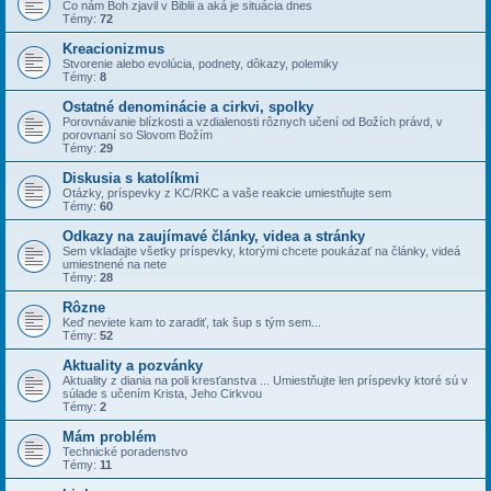
Čo nám Boh zjavil v Biblii a aká je situácia dnes
Témy:
72
Kreacionizmus
Stvorenie alebo evolúcia, podnety, dôkazy, polemiky
Témy:
8
Ostatné denominácie a cirkvi, spolky
Porovnávanie blízkosti a vzdialenosti rôznych učení od Božích právd, v
porovnaní so Slovom Božím
Témy:
29
Diskusia s katolíkmi
Otázky, príspevky z KC/RKC a vaše reakcie umiestňujte sem
Témy:
60
Odkazy na zaujímavé články, videa a stránky
Sem vkladajte všetky príspevky, ktorými chcete poukázať na články, videá
umiestnené na nete
Témy:
28
Rôzne
Keď neviete kam to zaradiť, tak šup s tým sem...
Témy:
52
Aktuality a pozvánky
Aktuality z diania na poli kresťanstva ... Umiestňujte len príspevky ktoré sú v
súlade s učením Krista, Jeho Cirkvou
Témy:
2
Mám problém
Technické poradenstvo
Témy:
11