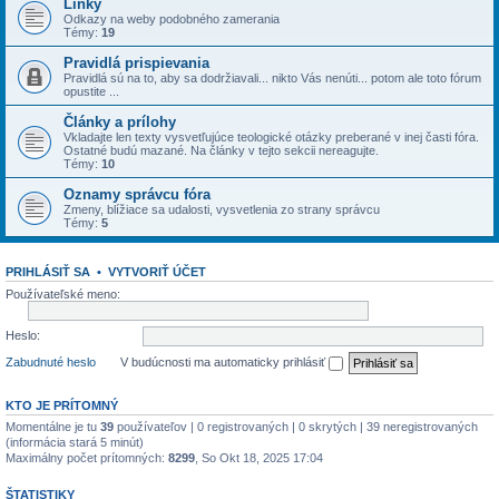
Linky
Odkazy na weby podobného zamerania
Témy:
19
Pravidlá prispievania
Pravidlá sú na to, aby sa dodržiavali... nikto Vás nenúti... potom ale toto fórum
opustite ...
Články a prílohy
Vkladajte len texty vysvetľujúce teologické otázky preberané v inej časti fóra.
Ostatné budú mazané. Na články v tejto sekcii nereagujte.
Témy:
10
Oznamy správcu fóra
Zmeny, blížiace sa udalosti, vysvetlenia zo strany správcu
Témy:
5
PRIHLÁSIŤ SA
•
VYTVORIŤ ÚČET
Používateľské meno:
Heslo:
Zabudnuté heslo
V budúcnosti ma automaticky prihlásiť
KTO JE PRÍTOMNÝ
Momentálne je tu
39
používateľov | 0 registrovaných | 0 skrytých | 39 neregistrovaných
(informácia stará 5 minút)
Maximálny počet prítomných:
8299
, So Okt 18, 2025 17:04
ŠTATISTIKY