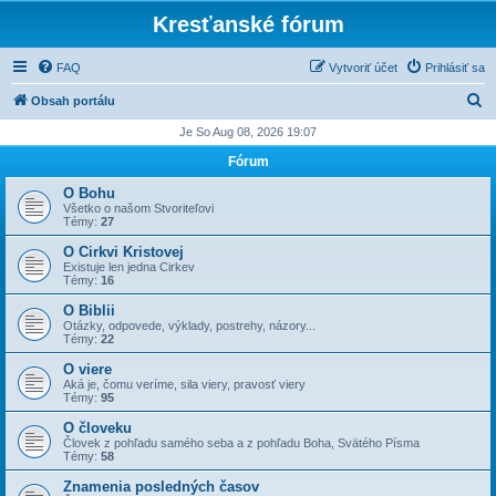
Kresťanské fórum
FAQ
Vytvoriť účet
Prihlásiť sa
H
Obsah portálu
ľ
Je So Aug 08, 2026 19:07
a
Fórum
d
O Bohu
a
Všetko o našom Stvoriteľovi
Témy:
27
ť
O Cirkvi Kristovej
Existuje len jedna Cirkev
Témy:
16
O Biblii
Otázky, odpovede, výklady, postrehy, názory...
Témy:
22
O viere
Aká je, čomu veríme, sila viery, pravosť viery
Témy:
95
O človeku
Človek z pohľadu samého seba a z pohľadu Boha, Svätého Písma
Témy:
58
Znamenia posledných časov