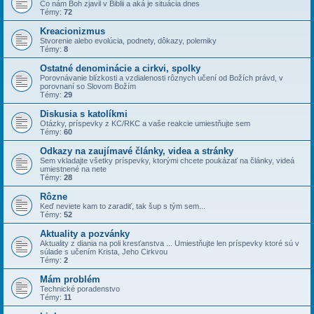
Čo nám Boh zjavil v Biblii a aká je situácia dnes
Témy:
72
Kreacionizmus
Stvorenie alebo evolúcia, podnety, dôkazy, polemiky
Témy:
8
Ostatné denominácie a cirkvi, spolky
Porovnávanie blízkosti a vzdialenosti rôznych učení od Božích právd, v
porovnaní so Slovom Božím
Témy:
29
Diskusia s katolíkmi
Otázky, príspevky z KC/RKC a vaše reakcie umiestňujte sem
Témy:
60
Odkazy na zaujímavé články, videa a stránky
Sem vkladajte všetky príspevky, ktorými chcete poukázať na články, videá
umiestnené na nete
Témy:
28
Rôzne
Keď neviete kam to zaradiť, tak šup s tým sem...
Témy:
52
Aktuality a pozvánky
Aktuality z diania na poli kresťanstva ... Umiestňujte len príspevky ktoré sú v
súlade s učením Krista, Jeho Cirkvou
Témy:
2
Mám problém
Technické poradenstvo
Témy:
11