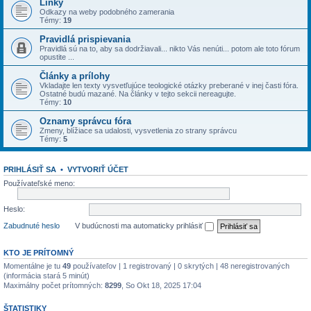
Linky
Odkazy na weby podobného zamerania
Témy:
19
Pravidlá prispievania
Pravidlá sú na to, aby sa dodržiavali... nikto Vás nenúti... potom ale toto fórum
opustite ...
Články a prílohy
Vkladajte len texty vysvetľujúce teologické otázky preberané v inej časti fóra.
Ostatné budú mazané. Na články v tejto sekcii nereagujte.
Témy:
10
Oznamy správcu fóra
Zmeny, blížiace sa udalosti, vysvetlenia zo strany správcu
Témy:
5
PRIHLÁSIŤ SA
•
VYTVORIŤ ÚČET
Používateľské meno:
Heslo:
Zabudnuté heslo
V budúcnosti ma automaticky prihlásiť
KTO JE PRÍTOMNÝ
Momentálne je tu
49
používateľov | 1 registrovaný | 0 skrytých | 48 neregistrovaných
(informácia stará 5 minút)
Maximálny počet prítomných:
8299
, So Okt 18, 2025 17:04
ŠTATISTIKY