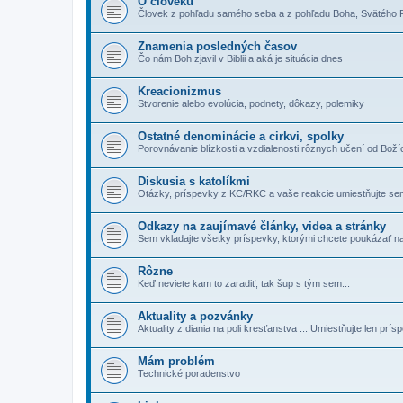
O človeku
Človek z pohľadu samého seba a z pohľadu Boha, Svätého
Znamenia posledných časov
Čo nám Boh zjavil v Biblii a aká je situácia dnes
Kreacionizmus
Stvorenie alebo evolúcia, podnety, dôkazy, polemiky
Ostatné denominácie a cirkvi, spolky
Porovnávanie blízkosti a vzdialenosti rôznych učení od Bož
Diskusia s katolíkmi
Otázky, príspevky z KC/RKC a vaše reakcie umiestňujte se
Odkazy na zaujímavé články, videa a stránky
Sem vkladajte všetky príspevky, ktorými chcete poukázať na
Rôzne
Keď neviete kam to zaradiť, tak šup s tým sem...
Aktuality a pozvánky
Aktuality z diania na poli kresťanstva ... Umiestňujte len pr
Mám problém
Technické poradenstvo