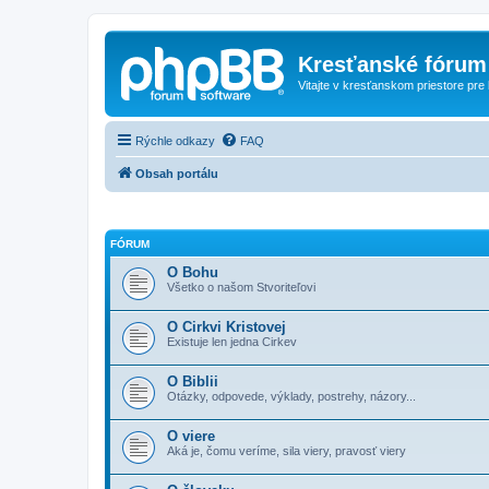
Kresťanské fórum
Vitajte v kresťanskom priestore pre
Rýchle odkazy
FAQ
Obsah portálu
FÓRUM
O Bohu
Všetko o našom Stvoriteľovi
O Cirkvi Kristovej
Existuje len jedna Cirkev
O Biblii
Otázky, odpovede, výklady, postrehy, názory...
O viere
Aká je, čomu veríme, sila viery, pravosť viery