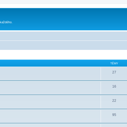
 každého.
TÉMY
27
16
22
95