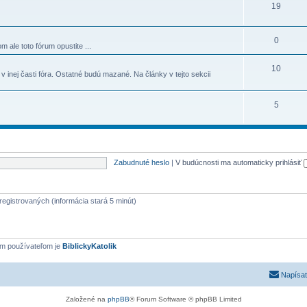
19
0
om ale toto fórum opustite ...
10
v inej časti fóra. Ostatné budú mazané. Na články v tejto sekcii
5
Zabudnuté heslo
|
V budúcnosti ma automaticky prihlásiť
registrovaných (informácia stará 5 minút)
ým používateľom je
BiblickyKatolik
Napísať
Založené na
phpBB
® Forum Software © phpBB Limited