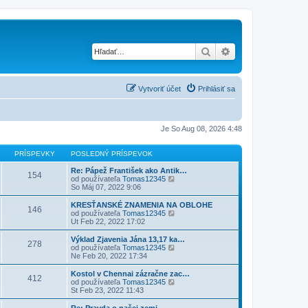
Hľadať
Rozšírené vyhľad
Vytvoriť účet
Prihlásiť sa
Je So Aug 08, 2026 4:48
PRÍSPEVKY
POSLEDNÝ PRÍSPEVOK
Re: Pápež František ako Antik…
154
Z
od používateľa
Tomas12345
o
So Máj 07, 2022 9:06
b
r
KRESŤANSKÉ ZNAMENIA NA OBLOHE
146
a
Z
od používateľa
Tomas12345
z
o
Ut Feb 22, 2022 17:02
i
b
ť
r
Výklad Zjavenia Jána 13,17 ka…
278
p
a
Z
od používateľa
Tomas12345
o
z
o
Ne Feb 20, 2022 17:34
s
i
b
l
ť
r
Kostol v Chennai zázračne zac…
e
412
p
a
Z
od používateľa
Tomas12345
d
o
z
o
St Feb 23, 2022 11:43
n
s
i
b
ý
l
ť
r