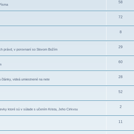
58
 Písma
72
8
29
ích právd, v porovnaní so Slovom Božím
60
m
28
 články, videá umiestnené na nete
52
2
íspevky ktoré sú v súlade s učením Krista, Jeho Cirkvou
11