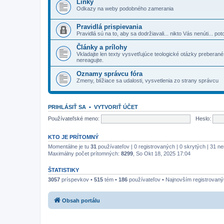
Linky
Odkazy na weby podobného zamerania
Pravidlá prispievania
Pravidlá sú na to, aby sa dodržiavali... nikto Vás nenúti... pot
Články a prílohy
Vkladajte len texty vysvetľujúce teologické otázky preberané 
nereagujte.
Oznamy správcu fóra
Zmeny, blížiace sa udalosti, vysvetlenia zo strany správcu
PRIHLÁSIŤ SA
•
VYTVORIŤ ÚČET
Používateľské meno:
Heslo:
KTO JE PRÍTOMNÝ
Momentálne je tu
31
používateľov | 0 registrovaných | 0 skrytých | 31 ne
Maximálny počet prítomných:
8299
, So Okt 18, 2025 17:04
ŠTATISTIKY
3057
príspevkov •
515
tém •
186
používateľov • Najnovším registrovan
Obsah portálu