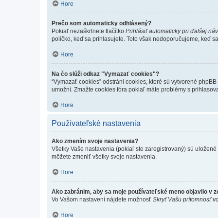
Hore
Prečo som automaticky odhlásený?
Pokiaľ nezaškrtnete tlačítko
Prihlásiť automaticky pri ďalšej ná
políčko, keď sa prihlasujete. Toto však nedoporučujeme, keď sa p
Hore
Na čo slúži odkaz "Vymazať cookies"?
“Vymazať cookies” odstráni cookies, ktoré sú vytvorené phpBB a
umožní. Zmažte cookies fóra pokiaľ máte problémy s prihlasov
Hore
Používateľské nastavenia
Ako zmením svoje nastavenia?
Všetky Vaše nastavenia (pokiaľ ste zaregistrovaný) sú uložené v
môžete zmeniť všetky svoje nastavenia.
Hore
Ako zabránim, aby sa moje používateľské meno objavilo v 
Vo Vašom nastavení nájdete možnosť
Skryť Vašu prítomnosť vo
Hore