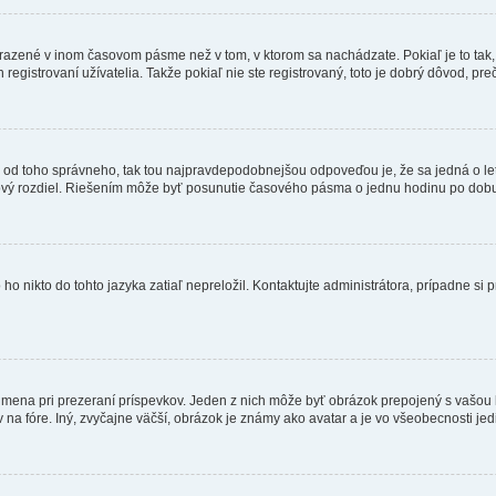
obrazené v inom časovom pásme než v tom, v ktorom sa nachádzate. Pokiaľ je to ta
strovaní užívatelia. Takže pokiaľ nie ste registrovaný, toto je dobrý dôvod, preč
 líši od toho správneho, tak tou najpravdepodobnejšou odpoveďou je, že sa jedná o l
vý rozdiel. Riešením môže byť posunutie časového pásma o jednu hodinu po dobu 
 nikto do tohto jazyka zatiaľ nepreložil. Kontaktujte administrátora, prípadne si pr
 mena pri prezeraní príspevkov. Jeden z nich môže byť obrázok prepojený s vašou
v na fóre. Iný, zvyčajne väčší, obrázok je známy ako avatar a je vo všeobecnosti j