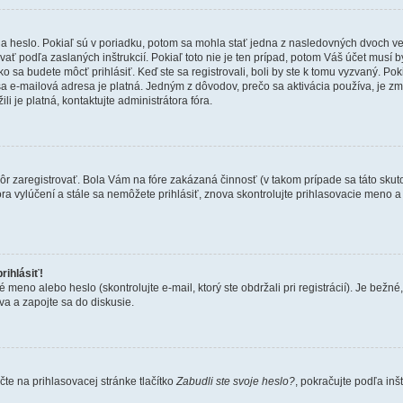
 heslo. Pokiaľ sú v poriadku, potom sa mohla stať jedna z nasledovných dvoch vecí.
ať podľa zaslaných inštrukcií. Pokiaľ toto nie je ten prípad, potom Váš účet musí b
ko sa budete môcť prihlásiť. Keď ste sa registrovali, boli by ste k tomu vyzvaný. Po
Vaša e-mailová adresa je platná. Jedným z dôvodov, prečo sa aktivácia používa, je 
ili je platná, kontaktujte administrátora fóra.
kôr zaregistrovať. Bola Vám na fóre zakázaná činnosť (v takom prípade sa táto skut
 fóra vylúčení a stále sa nemôžete prihlásiť, znova skontrolujte prihlasovacie meno 
rihlásiť!
o alebo heslo (skontrolujte e-mail, ktorý ste obdržali pri registrácií). Je bežné, ž
va a zapojte sa do diskusie.
te na prihlasovacej stránke tlačítko
Zabudli ste svoje heslo?
, pokračujte podľa inš