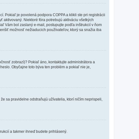
 Pokiaľ je povolená podpora COPPA a klikli ste pri registrácii
yť aktivovaný. Niektoré fóra potrebujú aktiváciu všetkých
kiaľ Vám bol zaslaný e-mail, postupujte podľa inštrukcií v ňom
zmenšiť možnosť nežiaducich používateľov, ktorý sa snažia iba
očnosť zobrazí)? Pokiaľ áno, kontaktujte administrátora a
a heslo. Obyčajne toto býva ten problém a pokiaľ nie je,
e sa pravidelne odstraňujú užívatelia, ktorí ničím neprispeli,
trukcií a takmer ihneď budete prihlásený.