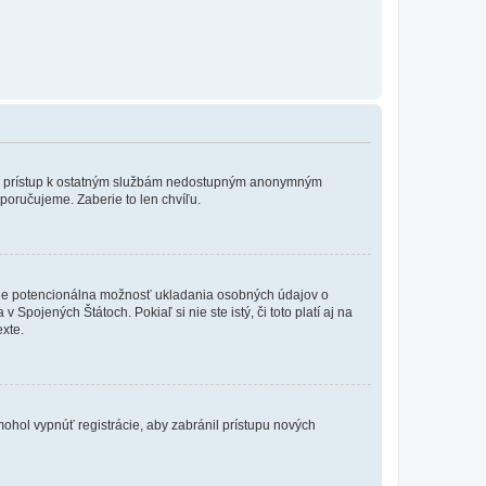
ožní prístup k ostatným službám nedostupným anonymným
poručujeme. Zaberie to len chvíľu.
de je potencionálna možnosť ukladania osobných údajov o
Spojených Štátoch. Pokiaľ si nie ste istý, či toto platí aj na
xte.
 mohol vypnúť registrácie, aby zabránil prístupu nových