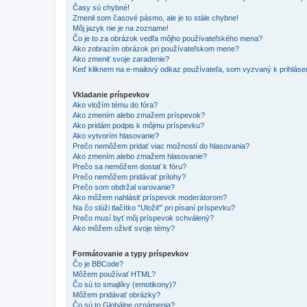
Časy sú chybné!
Zmenil som časové pásmo, ale je to stále chybne!
Môj jazyk nie je na zozname!
Čo je to za obrázok vedľa môjho používateľského mena?
Ako zobrazím obrázok pri používateľskom mene?
Ako zmeniť svoje zaradenie?
Keď kliknem na e-mailový odkaz používateľa, som vyzvaný k prihlásen
Vkladanie príspevkov
Ako vložím tému do fóra?
Ako zmením alebo zmažem príspevok?
Ako pridám podpis k môjmu príspevku?
Ako vytvorím hlasovanie?
Prečo nemôžem pridať viac možností do hlasovania?
Ako zmením alebo zmažem hlasovanie?
Prečo sa nemôžem dostať k fóru?
Prečo nemôžem pridávať prílohy?
Prečo som obdržal varovanie?
Ako môžem nahlásiť príspevok moderátorom?
Na čo slúži tlačítko "Uložiť" pri písaní príspevku?
Prečo musí byť môj príspevok schválený?
Ako môžem oživiť svoje témy?
Formátovanie a typy príspevkov
Čo je BBCode?
Môžem používať HTML?
Čo sú to smajlíky (emotikony)?
Môžem pridávať obrázky?
Čo sú to Globálne oznámenia?