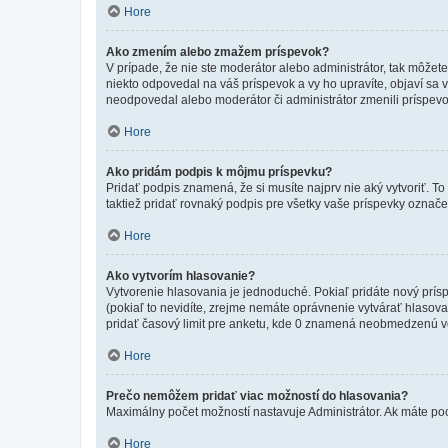
Hore
Ako zmením alebo zmažem príspevok?
V prípade, že nie ste moderátor alebo administrátor, tak môžet
niekto odpovedal na váš príspevok a vy ho upravíte, objaví sa v
neodpovedal alebo moderátor či administrátor zmenili príspevo
Hore
Ako pridám podpis k môjmu príspevku?
Pridať podpis znamená, že si musíte najprv nie aký vytvoriť. To
taktiež pridať rovnaký podpis pre všetky vaše príspevky označ
Hore
Ako vytvorím hlasovanie?
Vytvorenie hlasovania je jednoduché. Pokiaľ pridáte nový prísp
(pokiaľ to nevidíte, zrejme nemáte oprávnenie vytvárať hlasov
pridať časový limit pre anketu, kde 0 znamená neobmedzenú voľ
Hore
Prečo nemôžem pridať viac možností do hlasovania?
Maximálny počet možností nastavuje Administrátor. Ak máte pocit
Hore