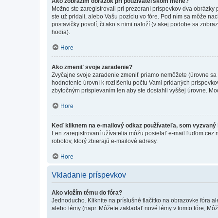
Ako zobrazím obrázok pri používateľskom mene?
Možno ste zaregistrovali pri prezeraní príspevkov dva obrázky
ste už pridali, alebo Vašu pozíciu vo fóre. Pod ním sa môže nac
postavičky povolí, či ako s nimi naloží (v akej podobe sa zobra
hodia).
Hore
Ako zmeniť svoje zaradenie?
Zvyčajne svoje zaradenie zmeniť priamo nemôžete (úrovne sa 
hodnotenie úrovní k rozlíšeniu počtu Vami pridaných príspevkov
zbytočným prispievaním len aby ste dosiahli vyššej úrovne. Mo
Hore
Keď kliknem na e-mailový odkaz používateľa, som vyzvaný k
Len zaregistrovaní užívatelia môžu posielať e-mail ľuďom cez 
robotov, ktorý zbierajú e-mailové adresy.
Hore
Vkladanie príspevkov
Ako vložím tému do fóra?
Jednoducho. Kliknite na príslušné tlačítko na obrazovke fóra a
alebo témy (napr. Môžete zakladať nové témy v tomto fóre, Môže