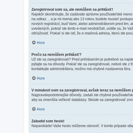
Zaregistroval som sa, ale nemôžem sa prihlásiť!
Najskôr skontrolujte, že zadávate správne používateľské meno a
na odkaz ... a je mi menej ako 13 rokov, budete musieť postupov
nových registrácií, buď Vami, alebo administrátorom pred tim, a
uvedených, pokiaľ ste tento e-mail neobdržali, uistite sa, že 
obťažovať. Pokiaľ si ste istí, že e-mailová adresa, ktorú ste použ
Hore
Prečo sa nemôžem prihlásiť?
Už ste sa zaregistrovali? Pred prihlásením je potrebné sa najs
pýtajte sa na dôvody. Pokiaľ ste sa zaregistrovali, neboli ste z
kontaktujte administrátora, možno má chybné nastavenia fóra.
Hore
V minulosti som sa zaregistroval, avšak teraz sa nemôžem p
Najpravdepodobnejšie dôvody: zadali ste chybné používateľské men
aby sa zmenšila veľkosť databázy. Skúste sa zaregistrovať zno
Hore
Zabudol som heslo!
Nepanikárte! Vaše heslo môžeme obnoviť. V tomto prípade stlač