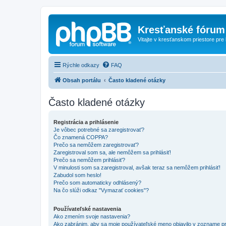
Kresťanské fórum
Vitajte v kresťanskom priestore pre
Rýchle odkazy
FAQ
Obsah portálu
Často kladené otázky
Často kladené otázky
Registrácia a prihlásenie
Je vôbec potrebné sa zaregistrovať?
Čo znamená COPPA?
Prečo sa nemôžem zaregistrovať?
Zaregistroval som sa, ale nemôžem sa prihlásiť!
Prečo sa nemôžem prihlásiť?
V minulosti som sa zaregistroval, avšak teraz sa nemôžem prihlásiť!
Zabudol som heslo!
Prečo som automaticky odhlásený?
Na čo slúži odkaz "Vymazať cookies"?
Používateľské nastavenia
Ako zmením svoje nastavenia?
Ako zabránim, aby sa moje používateľské meno objavilo v zozname p