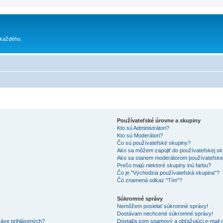
 každého.
Používateľské úrovne a skupiny
Kto sú Administrátori?
Kto sú Moderátori?
Čo sú používateľské skupiny?
Ako sa môžem zapojiť do používateľskej s
Ako sa stanem moderátorom používateľske
Prečo majú niektoré skupiny inú farbu?
Čo je "Východzia používateľská skupina"?
Čo znamená odkaz "Tím"?
Súkromné správy
Nemôžem posielať súkromné správy!
Dostávam nechcené súkromné správy!
ráve prihlásených?
Dostal/a som spamový a obťažujúci e-mail o