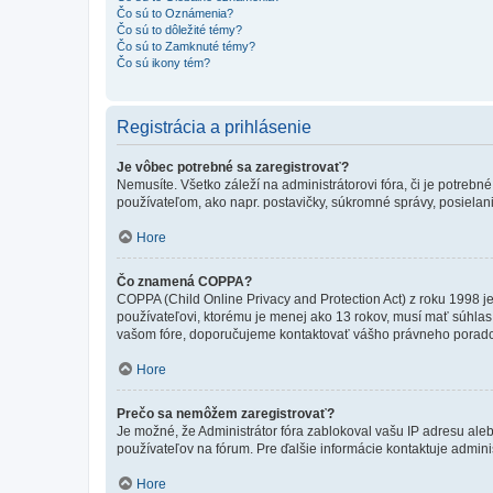
Čo sú to Oznámenia?
Čo sú to dôležité témy?
Čo sú to Zamknuté témy?
Čo sú ikony tém?
Registrácia a prihlásenie
Je vôbec potrebné sa zaregistrovať?
Nemusíte. Všetko záleží na administrátorovi fóra, či je potr
používateľom, ako napr. postavičky, súkromné správy, posielani
Hore
Čo znamená COPPA?
COPPA (Child Online Privacy and Protection Act) z roku 1998 j
používateľovi, ktorému je menej ako 13 rokov, musí mať súhlas ro
vašom fóre, doporučujeme kontaktovať vášho právneho porad
Hore
Prečo sa nemôžem zaregistrovať?
Je možné, že Administrátor fóra zablokoval vašu IP adresu alebo
používateľov na fórum. Pre ďalšie informácie kontaktuje adminis
Hore