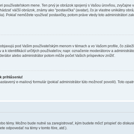
 pri používateľskom mene. Ten prvý je obrázok spojený s Vašou úrovňou, zvyčajne v
hádzať väčší obrázok, známy ako "postavička" (avatar), čo je vlastne unikátny obráz
zia). Pokiaľ nemôžete využívať postavičky, potom práve vtedy toto administrátori zak
objavujú pod Vašim používateľským menom v témach a vo Vašom profile, čo záleží
 a k identifikácií určitých používateľov, napr. označenie moderátorov a administrá
derátor alebo administrátor potom môže počet Vašich príspevkov znížiť.
 prihláseniu!
nastavený e-mailový formulár (pokiaľ administrátor túto možnosť povolil). Toto op
lebo témy. Možno bude nutné sa zaregistrovať, kým budete môcť prispieť do diskusi
te odpovedať na témy v tomto fóre, atď.).