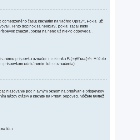
o obmedzeného času) kliknutím na tlačítko Upraviť. Pokiaľ už
ovali. Tento doplnok sa neobjaví, pokiaľ zatiaľ nikto
príspevok zmazať, pokiaľ na neho už niekto odpovedal.
 písanému príspevku označením okienka
Pripojiť podpis
. Môžete
ným príspevkom odstránením tohto označenia).
 Pridať hlasovanie pod hlavným oknom na pridávanie príspevkov
ním názov otázky a kliknite na Pridať odpoveď. Môžete taktiež
ora fóra.