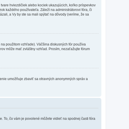
 tvare hviezdičiek alebo kociek ukazujúcich, koľko príspevkov
ok každého používateľa. Záleží na administrátorovi fóra, či
ázali, a Vy by ste sa mali spýtať na dôvody (veríme, že sa
 na použitom vzhľade). Väčšina diskusných fór používa
torov môže mať zvláštny vzhľad. Prosím, nezaťažujte fórum
atrenie umožňuje zbaviť sa otravných anonymných správ a
e. To, čo vám je povolené môžete vidieť na spodnej časti fóra