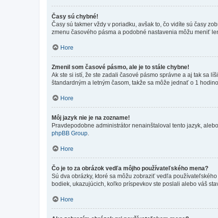
Časy sú chybné!
Časy sú takmer vždy v poriadku, avšak to, čo vidíte sú časy z
zmenu časového pásma a podobné nastavenia môžu meniť len regi
Hore
Zmenil som časové pásmo, ale je to stále chybne!
Ak ste si istí, že ste zadali časové pásmo správne a aj tak sa
štandardným a letným časom, takže sa môže jednať o 1 hodino
Hore
Môj jazyk nie je na zozname!
Pravdepodobne administrátor nenainštaloval tento jazyk, alebo ho
phpBB Group
.
Hore
Čo je to za obrázok vedľa môjho používateľského mena?
Sú dva obrázky, ktoré sa môžu zobraziť vedľa používateľského
bodiek, ukazujúcich, koľko príspevkov ste poslali alebo váš sta
Hore