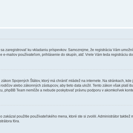
ebné sa zaregistrovať ku vkladaniu príspevkov. Samozrejme, že registrácia Vám um
e e-mailov používateľom, prihlásenie do skupín, atď. Vrele Vám teda registráciu do
e zákon Spojených Štátov, ktorý má chrániť mládež na internete. Na stránkach, k
dičov alebo zákonných zástupcov, aby tieto data uložil. Tento zákon však platí iba v 
cu, phpBB Team nemôže a nebude poskytovať právnu podporu v akomkoľvek konte
 zakázal použitie používateľského mena, ktoré ste si zvolili. Administrátor taktiež
trátora fóra.