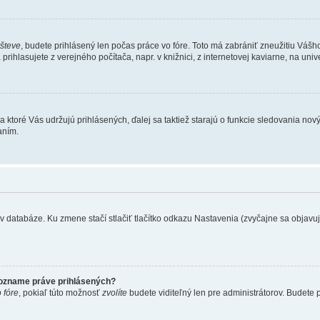
všteve
, budete prihlásený len počas práce vo fóre. Toto má zabrániť zneužitiu Vášho 
rihlasujete z verejného počítača, napr. v knižnici, z internetovej kaviarne, na unive
 ktoré Vás udržujú prihlásených, ďalej sa taktiež starajú o funkcie sledovania nový
aním.
 databáze. Ku zmene stačí stlačiť tlačítko odkazu Nastavenia (zvyčajne sa objavuje 
zozname práve prihlásených?
 fóre
, pokiaľ túto možnosť
zvolíte
budete viditeľný len pre administrátorov. Budete p