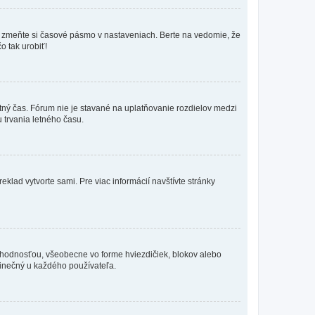
k, zmeňte si časové pásmo v nastaveniach. Berte na vedomie, že
o tak urobiť!
etný čas. Fórum nie je stavané na uplatňovanie rozdielov medzi
trvania letného času.
eklad vytvorte sami. Pre viac informácií navštívte stránky
 hodnosťou, všeobecne vo forme hviezdičiek, blokov alebo
edinečný u každého používateľa.