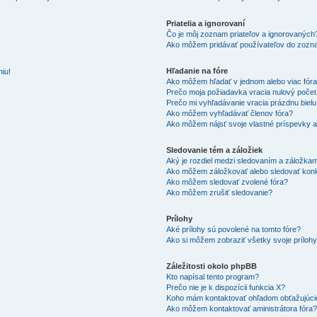
Priatelia a ignorovaní
Čo je môj zoznam priateľov a ignorovaných
Ako môžem pridávať používateľov do zozna
Hľadanie na fóre
iu!
Ako môžem hľadať v jednom alebo viac fór
Prečo moja požiadavka vracia nulový poče
Prečo mi vyhľadávanie vracia prázdnu bielu
Ako môžem vyhľadávať členov fóra?
Ako môžem nájsť svoje vlastné príspevky 
Sledovanie tém a záložiek
Aký je rozdiel medzi sledovaním a záložka
Ako môžem záložkovať alebo sledovať kon
Ako môžem sledovať zvolené fóra?
Ako môžem zrušiť sledovanie?
Prílohy
Aké prílohy sú povolené na tomto fóre?
Ako si môžem zobraziť všetky svoje príloh
Záležitosti okolo phpBB
Kto napísal tento program?
Prečo nie je k dispozícii funkcia X?
Koho mám kontaktovať ohľadom obťažujúcich
Ako môžem kontaktovať aministrátora fóra