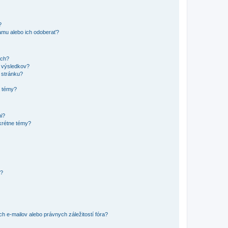
?
mu alebo ich odoberať?
ach?
t výsledkov?
 stránku?
a témy?
mi?
krétne témy?
y?
 e-mailov alebo právnych záležitostí fóra?
?