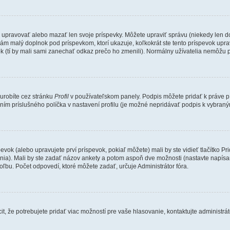
e upravovať alebo mazať len svoje príspevky. Môžete upraviť správu (niekedy len d
ám malý doplnok pod príspevkom, ktorí ukazuje, koľkokrát ste tento príspevok uprav
k (tí by mali sami zanechať odkaz prečo ho zmenili). Normálny užívatelia nemôžu 
 urobíte cez stránku
Profil
v používateľskom panely. Podpis môžete pridať k práve
ením príslušného políčka v nastavení profilu (je možné nepridávať podpis k vybra
evok (alebo upravujete prví príspevok, pokiaľ môžete) mali by ste vidieť tlačítko
ania). Mali by ste zadať názov ankety a potom aspoň dve možnosti (nastavte napísa
bu. Počet odpovedí, ktoré môžete zadať, určuje Administrátor fóra.
, že potrebujete pridať viac možností pre vaše hlasovanie, kontaktujte administrát