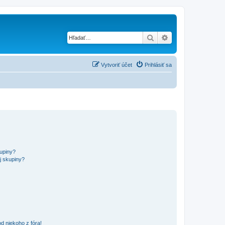
Hľadať
Rozšírené vyhľad
Vytvoriť účet
Prihlásiť sa
kupiny?
j skupiny?
d niekoho z fóra!