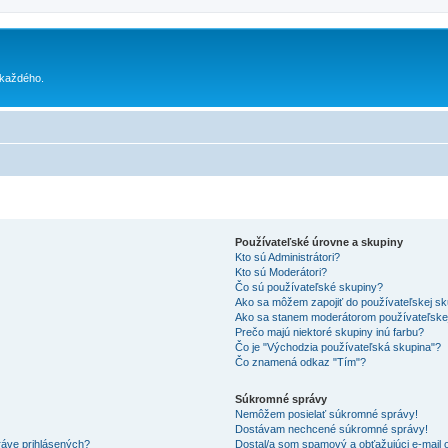
 každého.
Používateľské úrovne a skupiny
Kto sú Administrátori?
Kto sú Moderátori?
Čo sú používateľské skupiny?
Ako sa môžem zapojiť do používateľskej s
Ako sa stanem moderátorom používateľske
Prečo majú niektoré skupiny inú farbu?
Čo je "Východzia používateľská skupina"?
Čo znamená odkaz "Tím"?
Súkromné správy
Nemôžem posielať súkromné správy!
Dostávam nechcené súkromné správy!
ráve prihlásených?
Dostal/a som spamový a obťažujúci e-mail o