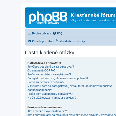
Kresťanské fórum
Vitajte v kresťanskom priestore pre
Rýchle odkazy
FAQ
Obsah portálu
Často kladené otázky
Často kladené otázky
Registrácia a prihlásenie
Je vôbec potrebné sa zaregistrovať?
Čo znamená COPPA?
Prečo sa nemôžem zaregistrovať?
Zaregistroval som sa, ale nemôžem sa prihlásiť!
Prečo sa nemôžem prihlásiť?
V minulosti som sa zaregistroval, avšak teraz sa nemôžem prihlásiť!
Zabudol som heslo!
Prečo som automaticky odhlásený?
Na čo slúži odkaz "Vymazať cookies"?
Používateľské nastavenia
Ako zmením svoje nastavenia?
Ako zabránim, aby sa moje používateľské meno objavilo v zozname p