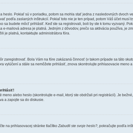
 heslo. Pokiaľ sú v poriadku, potom sa mohla stať jedna z nasledovných dvoch vecí.
ať podľa zaslaných inštrukcií. Pokiaľ toto nie je ten prípad, potom Váš účet musí b
ko sa budete môcť prihlásiť. Keď ste sa registrovali, boli by ste k tomu vyzvaný. Po
Vaša e-mailová adresa je platná. Jedným z dôvodov, prečo sa aktivácia používa, je 
ili je platná, kontaktujte administrátora fóra.
kôr zaregistrovať. Bola Vám na fóre zakázaná činnosť (v takom prípade sa táto skut
 fóra vylúčení a stále sa nemôžete prihlásiť, znova skontrolujte prihlasovacie meno 
rihlásiť!
o alebo heslo (skontrolujte e-mail, ktorý ste obdržali pri registrácií). Je bežné, ž
va a zapojte sa do diskusie.
te na prihlasovacej stránke tlačítko
Zabudli ste svoje heslo?
, pokračujte podľa inš