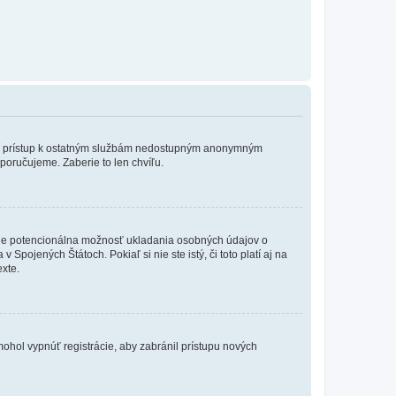
ožní prístup k ostatným službám nedostupným anonymným
poručujeme. Zaberie to len chvíľu.
de je potencionálna možnosť ukladania osobných údajov o
Spojených Štátoch. Pokiaľ si nie ste istý, či toto platí aj na
xte.
 mohol vypnúť registrácie, aby zabránil prístupu nových