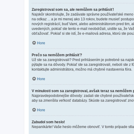
Zaregistroval som sa, ale nemôžem sa prihlásiť!
Najskôr skontrolujte, že zadávate správne používateľské meno a
na odkaz ... a je mi menej ako 13 rokov, budete musieť postupov
nových registrácií, buď Vami, alebo administrátorom pred tim, a
uvedených, pokiaľ ste tento e-mail neobdržali, uistite sa, že 
obťažovať. Pokiaľ si ste istí, že e-mailová adresa, ktorú ste použ
Hore
Prečo sa nemôžem prihlásiť?
Už ste sa zaregistrovali? Pred prihlásením je potrebné sa najs
pýtajte sa na dôvody. Pokiaľ ste sa zaregistrovali, neboli ste z
kontaktujte administrátora, možno má chybné nastavenia fóra.
Hore
V minulosti som sa zaregistroval, avšak teraz sa nemôžem p
Najpravdepodobnejšie dôvody: zadali ste chybné používateľské men
aby sa zmenšila veľkosť databázy. Skúste sa zaregistrovať zno
Hore
Zabudol som heslo!
Nepanikárte! Vaše heslo môžeme obnoviť. V tomto prípade stlač