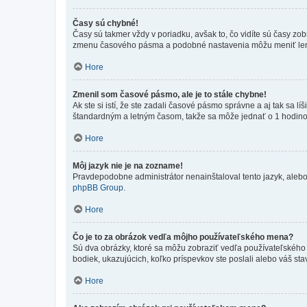
Časy sú chybné!
Časy sú takmer vždy v poriadku, avšak to, čo vidíte sú časy z
zmenu časového pásma a podobné nastavenia môžu meniť len regi
Hore
Zmenil som časové pásmo, ale je to stále chybne!
Ak ste si istí, že ste zadali časové pásmo správne a aj tak sa
štandardným a letným časom, takže sa môže jednať o 1 hodino
Hore
Môj jazyk nie je na zozname!
Pravdepodobne administrátor nenainštaloval tento jazyk, alebo ho
phpBB Group
.
Hore
Čo je to za obrázok vedľa môjho používateľského mena?
Sú dva obrázky, ktoré sa môžu zobraziť vedľa používateľského
bodiek, ukazujúcich, koľko príspevkov ste poslali alebo váš sta
Hore