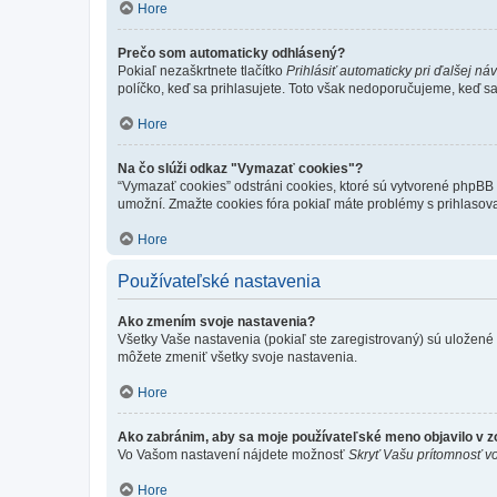
Hore
Prečo som automaticky odhlásený?
Pokiaľ nezaškrtnete tlačítko
Prihlásiť automaticky pri ďalšej ná
políčko, keď sa prihlasujete. Toto však nedoporučujeme, keď sa p
Hore
Na čo slúži odkaz "Vymazať cookies"?
“Vymazať cookies” odstráni cookies, ktoré sú vytvorené phpBB a
umožní. Zmažte cookies fóra pokiaľ máte problémy s prihlasov
Hore
Používateľské nastavenia
Ako zmením svoje nastavenia?
Všetky Vaše nastavenia (pokiaľ ste zaregistrovaný) sú uložené v
môžete zmeniť všetky svoje nastavenia.
Hore
Ako zabránim, aby sa moje používateľské meno objavilo v 
Vo Vašom nastavení nájdete možnosť
Skryť Vašu prítomnosť vo
Hore