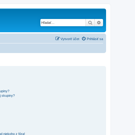
Hľadať
Rozšírené vyhľad
Vytvoriť účet
Prihlásiť sa
kupiny?
j skupiny?
d niekoho z fóra!