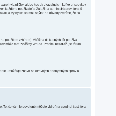
 tvare hviezdičiek alebo kociek ukazujúcich, koľko príspevkov
ok každého používateľa. Záleží na administrátorovi fóra, či
ázali, a Vy by ste sa mali spýtať na dôvody (veríme, že sa
 na použitom vzhľade). Väčšina diskusných fór používa
torov môže mať zvláštny vzhľad. Prosím, nezaťažujte fórum
atrenie umožňuje zbaviť sa otravných anonymných správ a
e. To, čo vám je povolené môžete vidieť na spodnej časti fóra