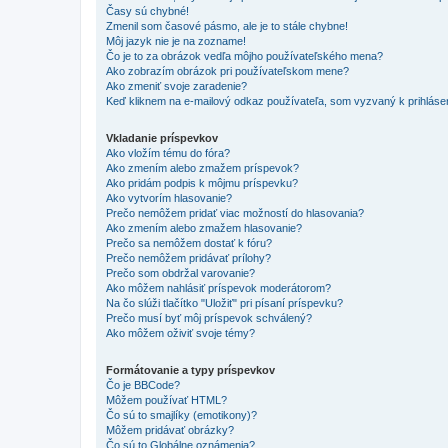
Časy sú chybné!
Zmenil som časové pásmo, ale je to stále chybne!
Môj jazyk nie je na zozname!
Čo je to za obrázok vedľa môjho používateľského mena?
Ako zobrazím obrázok pri používateľskom mene?
Ako zmeniť svoje zaradenie?
Keď kliknem na e-mailový odkaz používateľa, som vyzvaný k prihlásen
Vkladanie príspevkov
Ako vložím tému do fóra?
Ako zmením alebo zmažem príspevok?
Ako pridám podpis k môjmu príspevku?
Ako vytvorím hlasovanie?
Prečo nemôžem pridať viac možností do hlasovania?
Ako zmením alebo zmažem hlasovanie?
Prečo sa nemôžem dostať k fóru?
Prečo nemôžem pridávať prílohy?
Prečo som obdržal varovanie?
Ako môžem nahlásiť príspevok moderátorom?
Na čo slúži tlačítko "Uložiť" pri písaní príspevku?
Prečo musí byť môj príspevok schválený?
Ako môžem oživiť svoje témy?
Formátovanie a typy príspevkov
Čo je BBCode?
Môžem používať HTML?
Čo sú to smajlíky (emotikony)?
Môžem pridávať obrázky?
Čo sú to Globálne oznámenia?