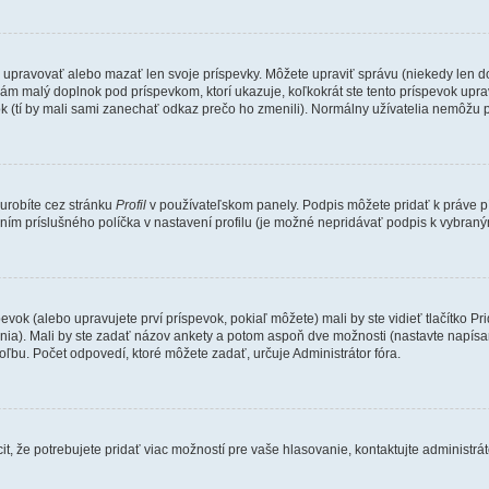
e upravovať alebo mazať len svoje príspevky. Môžete upraviť správu (niekedy len d
ám malý doplnok pod príspevkom, ktorí ukazuje, koľkokrát ste tento príspevok uprav
k (tí by mali sami zanechať odkaz prečo ho zmenili). Normálny užívatelia nemôžu 
 urobíte cez stránku
Profil
v používateľskom panely. Podpis môžete pridať k práve
ením príslušného políčka v nastavení profilu (je možné nepridávať podpis k vybra
evok (alebo upravujete prví príspevok, pokiaľ môžete) mali by ste vidieť tlačítko
ania). Mali by ste zadať názov ankety a potom aspoň dve možnosti (nastavte napísa
bu. Počet odpovedí, ktoré môžete zadať, určuje Administrátor fóra.
, že potrebujete pridať viac možností pre vaše hlasovanie, kontaktujte administrát