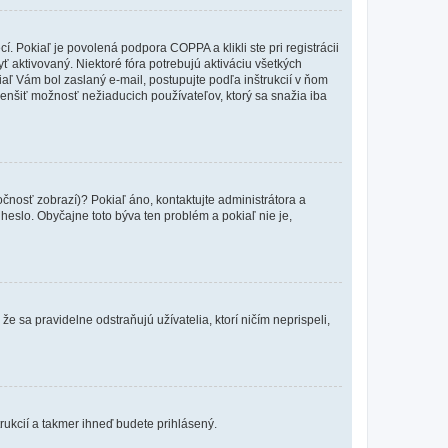
 Pokiaľ je povolená podpora COPPA a klikli ste pri registrácii
yť aktivovaný. Niektoré fóra potrebujú aktiváciu všetkých
kiaľ Vám bol zaslaný e-mail, postupujte podľa inštrukcií v ňom
zmenšiť možnosť nežiaducich používateľov, ktorý sa snažia iba
očnosť zobrazí)? Pokiaľ áno, kontaktujte administrátora a
a heslo. Obyčajne toto býva ten problém a pokiaľ nie je,
e sa pravidelne odstraňujú užívatelia, ktorí ničím neprispeli,
trukcií a takmer ihneď budete prihlásený.