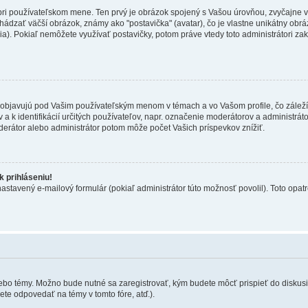
 pri používateľskom mene. Ten prvý je obrázok spojený s Vašou úrovňou, zvyčajne v
hádzať väčší obrázok, známy ako "postavička" (avatar), čo je vlastne unikátny obráz
zia). Pokiaľ nemôžete využívať postavičky, potom práve vtedy toto administrátori zak
objavujú pod Vašim používateľským menom v témach a vo Vašom profile, čo záleží
 a k identifikácií určitých používateľov, napr. označenie moderátorov a administrá
derátor alebo administrátor potom môže počet Vašich príspevkov znížiť.
 prihláseniu!
nastavený e-mailový formulár (pokiaľ administrátor túto možnosť povolil). Toto op
lebo témy. Možno bude nutné sa zaregistrovať, kým budete môcť prispieť do diskusi
te odpovedať na témy v tomto fóre, atď.).