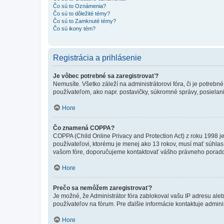
Čo sú to Oznámenia?
Čo sú to dôležité témy?
Čo sú to Zamknuté témy?
Čo sú ikony tém?
Registrácia a prihlásenie
Je vôbec potrebné sa zaregistrovať?
Nemusíte. Všetko záleží na administrátorovi fóra, či je potr
používateľom, ako napr. postavičky, súkromné správy, posielani
Hore
Čo znamená COPPA?
COPPA (Child Online Privacy and Protection Act) z roku 1998 j
používateľovi, ktorému je menej ako 13 rokov, musí mať súhlas ro
vašom fóre, doporučujeme kontaktovať vášho právneho porad
Hore
Prečo sa nemôžem zaregistrovať?
Je možné, že Administrátor fóra zablokoval vašu IP adresu alebo
používateľov na fórum. Pre ďalšie informácie kontaktuje adminis
Hore