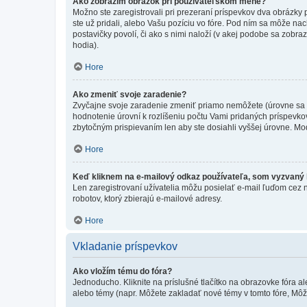
Ako zobrazím obrázok pri používateľskom mene?
Možno ste zaregistrovali pri prezeraní príspevkov dva obrázky
ste už pridali, alebo Vašu pozíciu vo fóre. Pod ním sa môže nac
postavičky povolí, či ako s nimi naloží (v akej podobe sa zobra
hodia).
Hore
Ako zmeniť svoje zaradenie?
Zvyčajne svoje zaradenie zmeniť priamo nemôžete (úrovne sa 
hodnotenie úrovní k rozlíšeniu počtu Vami pridaných príspevkov
zbytočným prispievaním len aby ste dosiahli vyššej úrovne. Mo
Hore
Keď kliknem na e-mailový odkaz používateľa, som vyzvaný k
Len zaregistrovaní užívatelia môžu posielať e-mail ľuďom cez 
robotov, ktorý zbierajú e-mailové adresy.
Hore
Vkladanie príspevkov
Ako vložím tému do fóra?
Jednoducho. Kliknite na príslušné tlačítko na obrazovke fóra a
alebo témy (napr. Môžete zakladať nové témy v tomto fóre, Môže