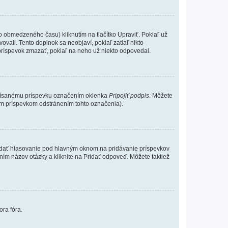
o obmedzeného času) kliknutím na tlačítko Upraviť. Pokiaľ už
ovali. Tento doplnok sa neobjaví, pokiaľ zatiaľ nikto
príspevok zmazať, pokiaľ na neho už niekto odpovedal.
 písanému príspevku označením okienka
Pripojiť podpis
. Môžete
ným príspevkom odstránením tohto označenia).
 Pridať hlasovanie pod hlavným oknom na pridávanie príspevkov
ním názov otázky a kliknite na Pridať odpoveď. Môžete taktiež
ora fóra.