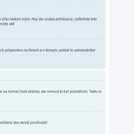
účtu niekým iným. Aby ste zostali prihlásený, zaškrtnite toto
rzite atď.
ch príspevkov na fórach a v témach, pokiaľ to administrátor
na hornej časti stránky, ale nemusí to byť pravidlom). Takto si
očítaný ako skrytý používateľ.