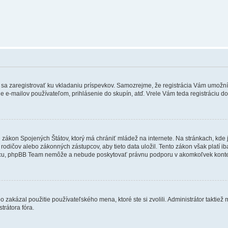
ebné sa zaregistrovať ku vkladaniu príspevkov. Samozrejme, že registrácia Vám um
e e-mailov používateľom, prihlásenie do skupín, atď. Vrele Vám teda registráciu do
e zákon Spojených Štátov, ktorý má chrániť mládež na internete. Na stránkach, k
dičov alebo zákonných zástupcov, aby tieto data uložil. Tento zákon však platí iba v 
cu, phpBB Team nemôže a nebude poskytovať právnu podporu v akomkoľvek konte
 zakázal použitie používateľského mena, ktoré ste si zvolili. Administrátor taktiež
trátora fóra.