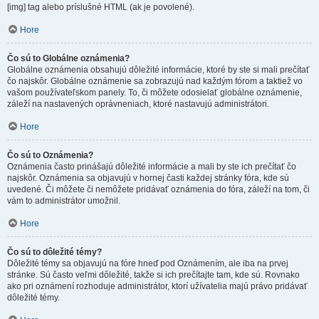
[img] tag alebo príslušné HTML (ak je povolené).
Hore
Čo sú to Globálne oznámenia?
Globálne oznámenia obsahujú dôležité informácie, ktoré by ste si mali prečítať
čo najskôr. Globálne oznámenie sa zobrazujú nad každým fórom a taktiež vo
vašom používateľskom panely. To, či môžete odosielať globálne oznámenie,
záleží na nastavených oprávneniach, ktoré nastavujú administrátori.
Hore
Čo sú to Oznámenia?
Oznámenia často prinášajú dôležité informácie a mali by ste ich prečítať čo
najskôr. Oznámenia sa objavujú v hornej časti každej stránky fóra, kde sú
uvedené. Či môžete či nemôžete pridávať oznámenia do fóra, záleží na tom, či
vám to administrátor umožnil.
Hore
Čo sú to dôležité témy?
Dôležité témy sa objavujú na fóre hneď pod Oznámením, ale iba na prvej
stránke. Sú často veľmi dôležité, takže si ich prečítajte tam, kde sú. Rovnako
ako pri oznámení rozhoduje administrátor, ktorí užívatelia majú právo pridávať
dôležité témy.