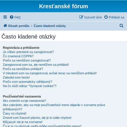
Kresťanské fórum
FAQ
Vytvoriť účet
Prihlásiť sa
H
Obsah portálu
Často kladené otázky
ľ
Často kladené otázky
a
d
Registrácia a prihlásenie
Je vôbec potrebné sa zaregistrovať?
a
Čo znamená COPPA?
ť
Prečo sa nemôžem zaregistrovať?
Zaregistroval som sa, ale nemôžem sa prihlásiť!
Prečo sa nemôžem prihlásiť?
V minulosti som sa zaregistroval, avšak teraz sa nemôžem prihlásiť!
Zabudol som heslo!
Prečo som automaticky odhlásený?
Na čo slúži odkaz "Vymazať cookies"?
Používateľské nastavenia
Ako zmením svoje nastavenia?
Ako zabránim, aby sa moje používateľské meno objavilo v zozname práve
prihlásených?
Časy sú chybné!
Zmenil som časové pásmo, ale je to stále chybne!
Môj jazyk nie je na zozname!
Čo je to za obrázok vedľa môjho používateľského mena?