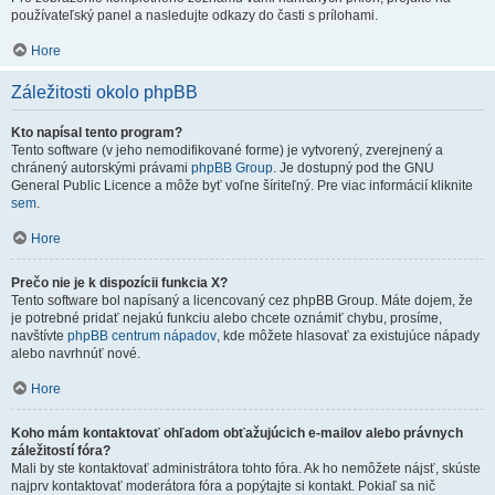
používateľský panel a nasledujte odkazy do časti s prílohami.
Hore
Záležitosti okolo phpBB
Kto napísal tento program?
Tento software (v jeho nemodifikované forme) je vytvorený, zverejnený a
chránený autorskými právami
phpBB Group
. Je dostupný pod the GNU
General Public Licence a môže byť voľne šíriteľný. Pre viac informácií kliknite
sem
.
Hore
Prečo nie je k dispozícii funkcia X?
Tento software bol napísaný a licencovaný cez phpBB Group. Máte dojem, že
je potrebné pridať nejakú funkciu alebo chcete oznámiť chybu, prosíme,
navštívte
phpBB centrum nápadov
, kde môžete hlasovať za existujúce nápady
alebo navrhnúť nové.
Hore
Koho mám kontaktovať ohľadom obťažujúcich e-mailov alebo právnych
záležitostí fóra?
Mali by ste kontaktovať administrátora tohto fóra. Ak ho nemôžete nájsť, skúste
najprv kontaktovať moderátora fóra a popýtajte si kontakt. Pokiaľ sa nič