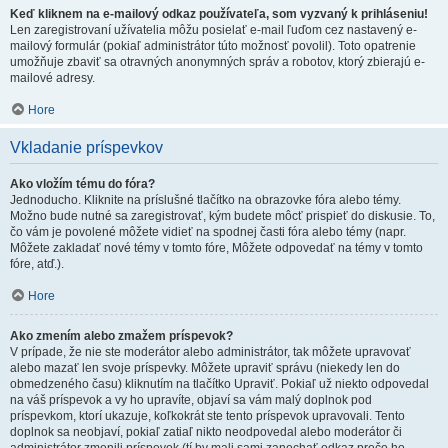
Keď kliknem na e-mailový odkaz používateľa, som vyzvaný k prihláseniu!
Len zaregistrovaní užívatelia môžu posielať e-mail ľuďom cez nastavený e-
mailový formulár (pokiaľ administrátor túto možnosť povolil). Toto opatrenie
umožňuje zbaviť sa otravných anonymných správ a robotov, ktorý zbierajú e-
mailové adresy.
Hore
Vkladanie príspevkov
Ako vložím tému do fóra?
Jednoducho. Kliknite na príslušné tlačítko na obrazovke fóra alebo témy.
Možno bude nutné sa zaregistrovať, kým budete môcť prispieť do diskusie. To,
čo vám je povolené môžete vidieť na spodnej časti fóra alebo témy (napr.
Môžete zakladať nové témy v tomto fóre, Môžete odpovedať na témy v tomto
fóre, atď.).
Hore
Ako zmením alebo zmažem príspevok?
V prípade, že nie ste moderátor alebo administrátor, tak môžete upravovať
alebo mazať len svoje príspevky. Môžete upraviť správu (niekedy len do
obmedzeného času) kliknutím na tlačítko Upraviť. Pokiaľ už niekto odpovedal
na váš príspevok a vy ho upravíte, objaví sa vám malý doplnok pod
príspevkom, ktorí ukazuje, koľkokrát ste tento príspevok upravovali. Tento
doplnok sa neobjaví, pokiaľ zatiaľ nikto neodpovedal alebo moderátor či