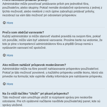
Prečo nemôžem pridávať prílohy?
Administrátor môže povoľovať pridávanie príloh pre jednotlivé fóra,
používateľov, alebo skupiny. Pokiaľ nemáte dostatočné oprávnenia z jednej z
týchto možností, alebo niektoré z nich úplne zabraňujú pridávať prílohy,
nezobrazí sa vám táto možnosť pri odosielaní príspevkov.
Hore
Prečo som obdržal varovanie?
Každý administrátor si môže stanoviť vlastné pravidlá na svojom fóre, pokiaľ
ich porušíte, môže vám byť udelené varovanie. Prosíme berte na vedomie, že
toto je plne v kompetencií administrátorov fóra a phpBB Group nemá s
vydávaním varovaní nič spoločné.
Hore
Ako môžem nahlásiť príspevok moderátorom?
Administrátor môže na fóre povoliť nahlasovanie príspevkov používateľovi.
Pokiaľ je táto možnosť povolené, u každého príspevku uvidíte ikonu, ktorá vás
privedie na formulár, kde vyplníte všetky informácie pre nahlásenie príspevku.
Hore
Na čo slúži tlačítko "Uložiť" pri písaní príspevku?
Táto možnosť vám umožňuje uložiť si rozpísané správy pre neskoršie
odoslanie. Pre ich opätovné načítanie navštívte používateľský panel, kde sú
správy uložené.