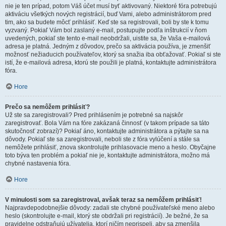
nie je ten prípad, potom Váš účet musí byť aktivovaný. Niektoré fóra potrebujú
aktiváciu všetkých nových registrácií, buď Vami, alebo administrátorom pred
tim, ako sa budete môcť prihlásiť. Keď ste sa registrovali, boli by ste k tomu
vyzvaný. Pokiaľ Vám bol zaslaný e-mail, postupujte podľa inštrukcií v ňom
uvedených, pokiaľ ste tento e-mail neobdržali, uistite sa, že Vaša e-mailová
adresa je platná. Jedným z dôvodov, prečo sa aktivácia používa, je zmenšiť
možnosť nežiaducich používateľov, ktorý sa snažia iba obťažovať. Pokiaľ si ste
istí, že e-mailová adresa, ktorú ste použili je platná, kontaktujte administrátora
fóra.
Hore
Prečo sa nemôžem prihlásiť?
Už ste sa zaregistrovali? Pred prihlásením je potrebné sa najskôr
zaregistrovať. Bola Vám na fóre zakázaná činnosť (v takom prípade sa táto
skutočnosť zobrazí)? Pokiaľ áno, kontaktujte administrátora a pýtajte sa na
dôvody. Pokiaľ ste sa zaregistrovali, neboli ste z fóra vylúčení a stále sa
nemôžete prihlásiť, znova skontrolujte prihlasovacie meno a heslo. Obyčajne
toto býva ten problém a pokiaľ nie je, kontaktujte administrátora, možno má
chybné nastavenia fóra.
Hore
V minulosti som sa zaregistroval, avšak teraz sa nemôžem prihlásiť!
Najpravdepodobnejšie dôvody: zadali ste chybné používateľské meno alebo
heslo (skontrolujte e-mail, ktorý ste obdržali pri registrácií). Je bežné, že sa
pravidelne odstraňujú užívatelia, ktorí ničím neprispeli, aby sa zmenšila