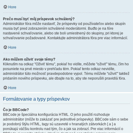
Hore
Prečo musí byť môj príspevok schválený?
Administrátor fóra môže nastaviť, že príspevky od používateľov alebo skupín
musia byť pred zobrazením schválené moderátormi. Buďto je na fóre
nastavené schvaľovanie, alebo ste boli umiestnený do skupiny, pri ktorej je
schvaľovanie požadované. Kontaktujte administrátora fóra pre viac informácií.
Hore
Ako môžem oživiť svoje témy?
Kliknutím na odkaz "Oživiť tému", pokiaľ ho vidíte, môžete "oživiť" tému, čím ho
posuniete na prvé miesto v prehľadu tém. Pokiaľ tento odkaz nevidíte,
administrátor túto možnosť pravdepodobne vypol. Tému môžete "oživiť" taktiež
pridaním nového príspevku, ale dbajte na to, aby ste neporušili pravidlá fóra.
Hore
Formátovanie a typy príspevkov
Čo je BBCode?
BBCode je špeciálna konfigurácia HTML. O jeho použití rozhoduje
administrátor (môže to zakázať pre jednotlivé príspevky). BBCode sám o sebe
je podobný štýlu HTML, tagy sú uzavreté v hranatých zátvorkách [ a ] a
ponúkajú väčšiu kontrolu nad tým, čo a jak sa zobrazí. Pre viac informácií o