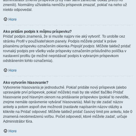
administrátor zmenili príspevok (tí by mali sami zanechať odkaz prečo ho
zmenili). Normálny užívatelia nemôžu príspevok zmazať, pokiaľ na neho už
niekto odpovedal.
Hore
Ako pridám podpis k môjmu príspevku?
Pridať podpis znamená, že si musíte najprv nie aký vytvoriť. To urobíte cez
stránku
Profil
v používateľskom panely. Podpis môžete pridať k práve
písanému príspevku označením okienka
Pripojiť podpis
. Môžete taktiež pridať
rovnaký podpis pre všetky vaše príspevky označením príslušného políčka v
nastavení profilu (je možné nepridávať podpis k vybraným príspevkom
odstránením tohto označenia).
Hore
Ako vytvorím hlasovanie?
Vytvorenie hlasovania je jednoduché. Pokiaľ pridáte nový príspevok (alebo
upravujete prví príspevok, pokiaľ môžete) mali by ste vidieť tlačítko Pridať
hlasovanie pod hlavným oknom na pridávanie príspevkov (pokiaľ to nevidíte,
zrejme nemáte oprávnenie vytvárať hlasovania). Mali by ste zadať názov
ankety a potom aspoň dve možnosti (nastavte napísaním názov otázky a
kliknite na Pridať odpoveď. Môžete taktiež pridať časový limit pre anketu, kde 0
znamená neobmedzenú voľbu. Počet odpovedí, ktoré môžete zadať, určuje
Administrátor fóra.
Hore