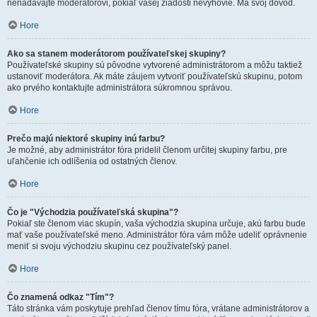
nenadávajte moderátorovi, pokiaľ vašej žiadosti nevyhovie. Má svoj dôvod.
Hore
Ako sa stanem moderátorom používateľskej skupiny?
Používateľské skupiny sú pôvodne vytvorené administrátorom a môžu taktiež
ustanoviť moderátora. Ak máte záujem vytvoriť používateľskú skupinu, potom
ako prvého kontaktujte administrátora súkromnou správou.
Hore
Prečo majú niektoré skupiny inú farbu?
Je možné, aby administrátor fóra pridelil členom určitej skupiny farbu, pre
uľahčenie ich odlíšenia od ostatných členov.
Hore
Čo je "Východzia používateľská skupina"?
Pokiaľ ste členom viac skupín, vaša východzia skupina určuje, akú farbu bude
mať vaše používateľské meno. Administrátor fóra vám môže udeliť oprávnenie
meniť si svoju východziu skupinu cez používateľský panel.
Hore
Čo znamená odkaz "Tím"?
Táto stránka vám poskytuje prehľad členov tímu fóra, vrátane administrátorov a