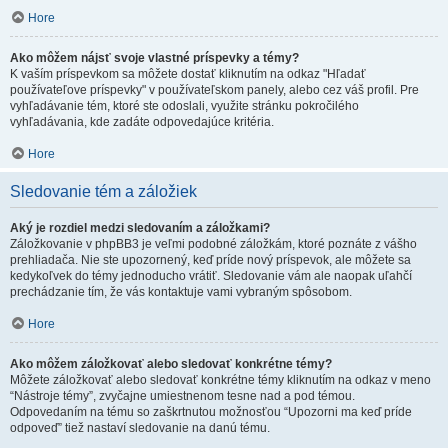
Hore
Ako môžem nájsť svoje vlastné príspevky a témy?
K vaším príspevkom sa môžete dostať kliknutím na odkaz "Hľadať
používateľove príspevky" v používateľskom panely, alebo cez váš profil. Pre
vyhľadávanie tém, ktoré ste odoslali, využite stránku pokročilého
vyhľadávania, kde zadáte odpovedajúce kritéria.
Hore
Sledovanie tém a záložiek
Aký je rozdiel medzi sledovaním a záložkami?
Záložkovanie v phpBB3 je veľmi podobné záložkám, ktoré poznáte z vášho
prehliadača. Nie ste upozornený, keď príde nový príspevok, ale môžete sa
kedykoľvek do témy jednoducho vrátiť. Sledovanie vám ale naopak uľahčí
prechádzanie tím, že vás kontaktuje vami vybraným spôsobom.
Hore
Ako môžem záložkovať alebo sledovať konkrétne témy?
Môžete záložkovať alebo sledovať konkrétne témy kliknutím na odkaz v meno
“Nástroje témy”, zvyčajne umiestnenom tesne nad a pod témou.
Odpovedaním na tému so zaškrtnutou možnosťou “Upozorni ma keď príde
odpoveď” tiež nastaví sledovanie na danú tému.