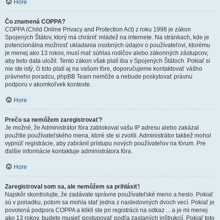
Hore
Čo znamená COPPA?
COPPA (Child Online Privacy and Protection Act) z roku 1998 je zákon
Spojených Štátov, ktorý má chrániť mládež na internete. Na stránkach, kde je
potencionálna možnosť ukladania osobných údajov o používateľovi, ktorému
je menej ako 13 rokov, musí mať súhlas rodičov alebo zákonných zástupcov,
aby tieto data uložil. Tento zákon však platí iba v Spojených Štátoch. Pokiaľ si
nie ste istý, či toto platí aj na vašom fóre, doporučujeme kontaktovať vášho
právneho poradcu, phpBB Team nemôže a nebude poskytovať právnu
podporu v akomkoľvek kontexte.
Hore
Prečo sa nemôžem zaregistrovať?
Je možné, že Administrátor fóra zablokoval vašu IP adresu alebo zakázal
použitie používateľského mena, ktoré ste si zvolili. Administrátor taktiež mohol
vypnúť registrácie, aby zabránil prístupu nových používateľov na fórum. Pre
ďalšie informácie kontaktuje administrátora fóra.
Hore
Zaregistroval som sa, ale nemôžem sa prihlásiť!
Najskôr skontrolujte, že zadávate správne používateľské meno a heslo. Pokiaľ
sú v poriadku, potom sa mohla stať jedna z nasledovných dvoch vecí. Pokiaľ je
povolená podpora COPPA a klikli ste pri registrácii na odkaz ... a je mi menej
ako 13 rokov, budete musieť postupovať podľa zaslaných inštrukcií. Pokiaľ toto