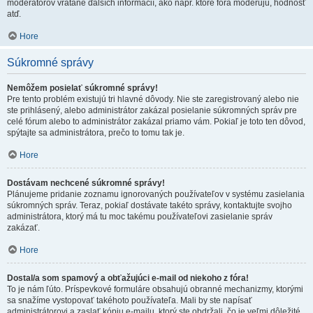
moderátorov vrátane ďalších informácií, ako napr. ktoré fóra moderujú, hodnosť
atď.
Hore
Súkromné správy
Nemôžem posielať súkromné správy!
Pre tento problém existujú tri hlavné dôvody. Nie ste zaregistrovaný alebo nie
ste prihlásený, alebo administrátor zakázal posielanie súkromných správ pre
celé fórum alebo to administrátor zakázal priamo vám. Pokiaľ je toto ten dôvod,
spýtajte sa administrátora, prečo to tomu tak je.
Hore
Dostávam nechcené súkromné správy!
Plánujeme pridanie zoznamu ignorovaných používateľov v systému zasielania
súkromných správ. Teraz, pokiaľ dostávate takéto správy, kontaktujte svojho
administrátora, ktorý má tu moc takému používateľovi zasielanie správ
zakázať.
Hore
Dostal/a som spamový a obťažujúci e-mail od niekoho z fóra!
To je nám ľúto. Príspevkové formuláre obsahujú obranné mechanizmy, ktorými
sa snažíme vystopovať takéhoto používateľa. Mali by ste napísať
administrátorovi a zaslať kópiu e-mailu, ktorý ste obdržali, čo je veľmi dôležité