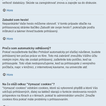
veľkosť databázy. Skúste sa zaregistrovať znova a zapojte sa do diskusie.
Hore
Zabudol som heslo!
Nepanikárte! Vaše heslo môžeme obnoviť. V tomto prípade stlačte na
prihlasovacej stránke tlačítko
Zabudli ste svoje heslo?
, pokračujte podľa
inštrukcií a takmer ihneď budete prihlásený.
Hore
Prečo som automaticky odhlásený?
Pokiaľ nezaškrtnete tlačítko
Prihlásiť automaticky pri ďalšej návšteve
, budete
prihlásený len počas práce vo fóre. Toto má zabrániť zneužitiu Vášho účtu
niekým iným. Aby ste zostali prihlásený, zaškrtnite toto políčko, keď sa
prihlasujete. Toto však nedoporučujeme, keď sa prihlasujete z verejného
počítača, napr. v knižnici, z internetovej kaviarne, na univerzite atď.
Hore
Na čo slúži odkaz "Vymazať cookies"?
“Vymazať cookies” odstráni cookies, ktoré sú vytvorené phpBB a ktoré Vás
udržujú prihlásených, ďalej sa taktiež starajú o funkcie sledovania nových
príspevkov na fórach a v témach, pokiaľ to administrátor umožní. Zmažte
cookies fóra pokiaľ máte problémy s prihlasovaním.