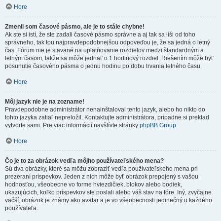
Hore
Zmenil som časové pásmo, ale je to stále chybne!
Ak ste si istí, že ste zadali časové pásmo správne a aj tak sa líši od toho
správneho, tak tou najpravdepodobnejšou odpoveďou je, že sa jedná o letný
čas. Fórum nie je stavané na uplatňovanie rozdielov medzi štandardným a
letným časom, takže sa môže jednať o 1 hodinový rozdiel. Riešením môže byť
posunutie časového pásma o jednu hodinu po dobu trvania letného času.
Hore
Môj jazyk nie je na zozname!
Pravdepodobne administrátor nenainštaloval tento jazyk, alebo ho nikto do
tohto jazyka zatiaľ nepreložil. Kontaktujte administrátora, prípadne si preklad
vytvorte sami. Pre viac informácií navštívte stránky
phpBB Group
.
Hore
Čo je to za obrázok vedľa môjho používateľského mena?
Sú dva obrázky, ktoré sa môžu zobraziť vedľa používateľského mena pri
prezeraní príspevkov. Jeden z nich môže byť obrázok prepojený s vašou
hodnosťou, všeobecne vo forme hviezdičiek, blokov alebo bodiek,
ukazujúcich, koľko príspevkov ste poslali alebo váš stav na fóre. Iný, zvyčajne
väčší, obrázok je známy ako avatar a je vo všeobecnosti jedinečný u každého
používateľa.