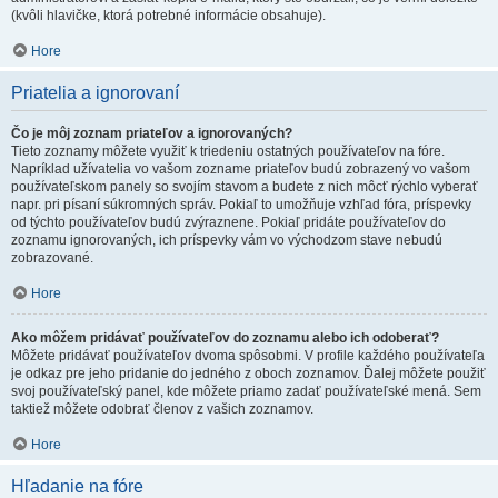
(kvôli hlavičke, ktorá potrebné informácie obsahuje).
Hore
Priatelia a ignorovaní
Čo je môj zoznam priateľov a ignorovaných?
Tieto zoznamy môžete využiť k triedeniu ostatných používateľov na fóre.
Napríklad užívatelia vo vašom zozname priateľov budú zobrazený vo vašom
používateľskom panely so svojím stavom a budete z nich môcť rýchlo vyberať
napr. pri písaní súkromných správ. Pokiaľ to umožňuje vzhľad fóra, príspevky
od týchto používateľov budú zvýraznene. Pokiaľ pridáte používateľov do
zoznamu ignorovaných, ich príspevky vám vo východzom stave nebudú
zobrazované.
Hore
Ako môžem pridávať používateľov do zoznamu alebo ich odoberať?
Môžete pridávať používateľov dvoma spôsobmi. V profile každého používateľa
je odkaz pre jeho pridanie do jedného z oboch zoznamov. Ďalej môžete použiť
svoj používateľský panel, kde môžete priamo zadať používateľské mená. Sem
taktiež môžete odobrať členov z vašich zoznamov.
Hore
Hľadanie na fóre