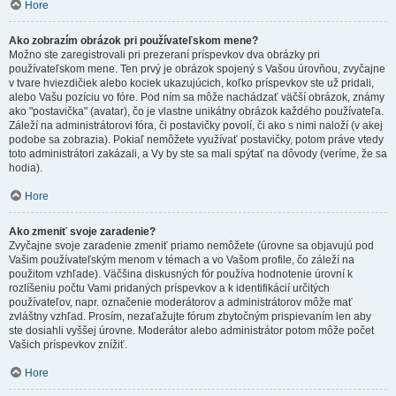
Hore
Ako zobrazím obrázok pri používateľskom mene?
Možno ste zaregistrovali pri prezeraní príspevkov dva obrázky pri
používateľskom mene. Ten prvý je obrázok spojený s Vašou úrovňou, zvyčajne
v tvare hviezdičiek alebo kociek ukazujúcich, koľko príspevkov ste už pridali,
alebo Vašu pozíciu vo fóre. Pod ním sa môže nachádzať väčší obrázok, známy
ako "postavička" (avatar), čo je vlastne unikátny obrázok každého používateľa.
Záleží na administrátorovi fóra, či postavičky povolí, či ako s nimi naloží (v akej
podobe sa zobrazia). Pokiaľ nemôžete využívať postavičky, potom práve vtedy
toto administrátori zakázali, a Vy by ste sa mali spýtať na dôvody (veríme, že sa
hodia).
Hore
Ako zmeniť svoje zaradenie?
Zvyčajne svoje zaradenie zmeniť priamo nemôžete (úrovne sa objavujú pod
Vašim používateľským menom v témach a vo Vašom profile, čo záleží na
použitom vzhľade). Väčšina diskusných fór používa hodnotenie úrovní k
rozlíšeniu počtu Vami pridaných príspevkov a k identifikácií určitých
používateľov, napr. označenie moderátorov a administrátorov môže mať
zvláštny vzhľad. Prosím, nezaťažujte fórum zbytočným prispievaním len aby
ste dosiahli vyššej úrovne. Moderátor alebo administrátor potom môže počet
Vašich príspevkov znížiť.
Hore