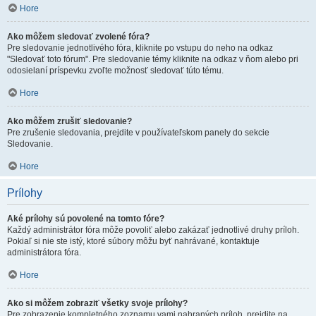
Hore
Ako môžem sledovať zvolené fóra?
Pre sledovanie jednotlivého fóra, kliknite po vstupu do neho na odkaz
"Sledovať toto fórum". Pre sledovanie témy kliknite na odkaz v ňom alebo pri
odosielaní príspevku zvoľte možnosť sledovať túto tému.
Hore
Ako môžem zrušiť sledovanie?
Pre zrušenie sledovania, prejdite v používateľskom panely do sekcie
Sledovanie.
Hore
Prílohy
Aké prílohy sú povolené na tomto fóre?
Každý administrátor fóra môže povoliť alebo zakázať jednotlivé druhy príloh.
Pokiaľ si nie ste istý, ktoré súbory môžu byť nahrávané, kontaktuje
administrátora fóra.
Hore
Ako si môžem zobraziť všetky svoje prílohy?
Pre zobrazenie kompletného zoznamu vami nahraných príloh, prejdite na