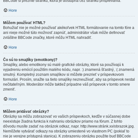
BBCode si prezrite stránku, ktorá je dostupná cez stránku prispievania.
Hore
Môžem používať HTML?
Bohužiaľ nie je možné používať akékoľvek HTML formátovanie na tomto fóre a
ani nieje možné túto možnosť zapnúť, administrátor však môže definovať
zvláštne BBCode značky, ktoré môžu HTML nahradiť.
Hore
Čo sú to smajlíky (emotikony)?
Smajlíky, alebo emotikony sú malé grafické obrázky, ktoré sa používajú k
vyjadreniu emócií použitím malého kódu, napr. :) znamená šťastný, :( znamená
smutný. Kompletný zoznam smajlíkov si môžete prezrieť v príspevkovom
formulári. Prosím, snažte sa tieto smajlíky nezneužívať, aby sa príspevok nestal
nečitateľným. Moderátor môže taktiež prípadne váš príspevok v tomto smere
zmeniť.
Hore
Môžem pridávať obrázky?
Obrázky sa môžu zobrazovať vo vašich príspevkoch, keďže v súčasnej dobe
neexistuje žiadna funkcia k nahraniu obrázkov priamo na fórum. Z tohto
dôvodu musíte zadať na obrázok odkaz, napr. http://www.stránk.xx/obrazok.jpg.
Nemôžete vytvárať odkazy na obrázky umiestené vo vlastnom PC (pokiaľ to
nie je verejne prístupná stanica). K zobrazeniu obrázku použite buď BBCode