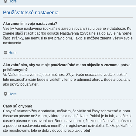
Hore
Používateľské nastavenia
Ako zmením svoje nastavenia?
Všetky Vaše nastavenia (pokiaľ ste zaregistrovaný) sú uložené v databáze. Ku
zmene stačí stlačiť tlačítko odkazu Nastavenia (zvyčajne sa objavuje na hornej
časti stránky, ale nemusí to byť pravidlom). Takto si môžete zmeniť všetky svoje
nastavenia.
Hore
Ako zabránim, aby sa moje používateľské meno objavilo v zozname práve
prihlásených?
Vo Vašom nastavení nájdete možnosť
Skryť Vašu prítomnosť vo fóre
, pokiaľ
túto možnosť
zvolíte
budete viditeľný len pre administrátorov. Budete počítaný
ako skrytý používateľ.
Hore
Časy sú chybné!
Časy sú takmer vždy v poriadku, avšak to, čo vidíte sú časy zobrazené v inom
časovom pásme než v tom, v ktorom sa nachádzate. Pokiaľ je to tak, zmeňte si
časové pásmo v nastaveniach. Berte na vedomie, že zmenu časového pásma
a podobné nastavenia môžu meniť len registrovaní užívatelia. Takže pokiaľ nie
ste registrovaný, toto je dobrý dôvod, prečo tak urobiť!