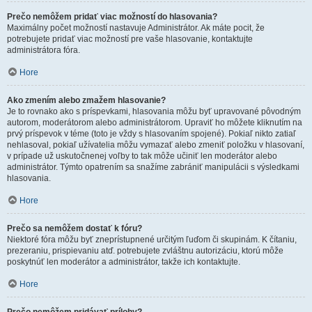
Prečo nemôžem pridať viac možností do hlasovania?
Maximálny počet možností nastavuje Administrátor. Ak máte pocit, že
potrebujete pridať viac možností pre vaše hlasovanie, kontaktujte
administrátora fóra.
Hore
Ako zmením alebo zmažem hlasovanie?
Je to rovnako ako s príspevkami, hlasovania môžu byť upravované pôvodným
autorom, moderátorom alebo administrátorom. Upraviť ho môžete kliknutím na
prvý príspevok v téme (toto je vždy s hlasovaním spojené). Pokiaľ nikto zatiaľ
nehlasoval, pokiaľ užívatelia môžu vymazať alebo zmeniť položku v hlasovaní,
v prípade už uskutočnenej voľby to tak môže učiniť len moderátor alebo
administrátor. Týmto opatrením sa snažíme zabrániť manipulácii s výsledkami
hlasovania.
Hore
Prečo sa nemôžem dostať k fóru?
Niektoré fóra môžu byť zneprístupnené určitým ľuďom či skupinám. K čítaniu,
prezeraniu, prispievaniu atď. potrebujete zvláštnu autorizáciu, ktorú môže
poskytnúť len moderátor a administrátor, takže ich kontaktujte.
Hore