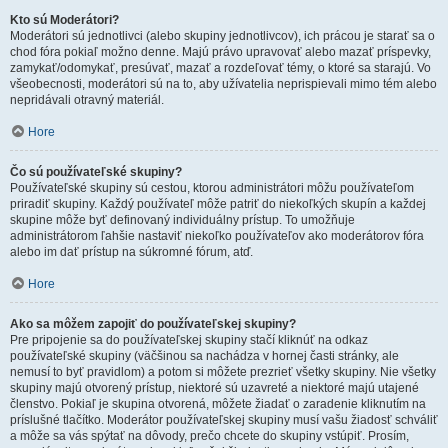
Kto sú Moderátori?
Moderátori sú jednotlivci (alebo skupiny jednotlivcov), ich prácou je starať sa o
chod fóra pokiaľ možno denne. Majú právo upravovať alebo mazať príspevky,
zamykať/odomykať, presúvať, mazať a rozdeľovať témy, o ktoré sa starajú. Vo
všeobecnosti, moderátori sú na to, aby užívatelia neprispievali mimo tém alebo
nepridávali otravný materiál.
Hore
Čo sú používateľské skupiny?
Používateľské skupiny sú cestou, ktorou administrátori môžu používateľom
priradiť skupiny. Každý používateľ môže patriť do niekoľkých skupín a každej
skupine môže byť definovaný individuálny prístup. To umožňuje
administrátorom ľahšie nastaviť niekoľko používateľov ako moderátorov fóra
alebo im dať prístup na súkromné fórum, atď.
Hore
Ako sa môžem zapojiť do používateľskej skupiny?
Pre pripojenie sa do používateľskej skupiny stačí kliknúť na odkaz
používateľské skupiny (väčšinou sa nachádza v hornej časti stránky, ale
nemusí to byť pravidlom) a potom si môžete prezrieť všetky skupiny. Nie všetky
skupiny majú otvorený prístup, niektoré sú uzavreté a niektoré majú utajené
členstvo. Pokiaľ je skupina otvorená, môžete žiadať o zaradenie kliknutím na
príslušné tlačítko. Moderátor používateľskej skupiny musí vašu žiadosť schváliť
a môže sa vás spýtať na dôvody, prečo chcete do skupiny vstúpiť. Prosím,