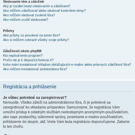
Sledovanie tém a záložiek
Aký je rozdiel medzi sledovaním a záložkami?
Ako môžem záložkovať alebo sledovať konkrétne témy?
Ako môžem sledovať zvolené fóra?
Ako môžem zrušiť sledovanie?
Prílohy
Aké prílohy sú povolené na tomto fóre?
Ako si môžem zobraziť všetky svoje prílohy?
Záležitosti okolo phpBB
Kto napísal tento program?
Prečo nie je k dispozícii funkcia X?
Koho mám kontaktovať ohľadom obťažujúcich e-mailov alebo právnych záležitostí fóra?
Ako môžem kontaktovať aministrátora fóra?
Registrácia a prihlásenie
Je vôbec potrebné sa zaregistrovať?
Nemusíte. Všetko záleží na administrátorovi fóra, či je potrebné sa
zaregistrovať ku vkladaniu príspevkov. Samozrejme, že registrácia Vám
umožní prístup k ostatným službám nedostupným anonymným používateľom,
ako napr. postavičky, súkromné správy, posielanie e-mailov používateľom,
prihlásenie do skupín, atď. Vrele Vám teda registráciu doporučujeme. Zaberie
to len chvíľu.