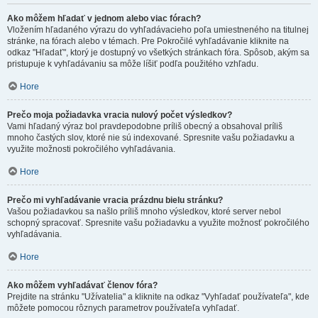
Ako môžem hľadať v jednom alebo viac fórach?
Vložením hľadaného výrazu do vyhľadávacieho poľa umiestneného na titulnej
stránke, na fórach alebo v témach. Pre Pokročilé vyhľadávanie kliknite na
odkaz "Hľadať", ktorý je dostupný vo všetkých stránkach fóra. Spôsob, akým sa
pristupuje k vyhľadávaniu sa môže líšiť podľa použitého vzhľadu.
Hore
Prečo moja požiadavka vracia nulový počet výsledkov?
Vami hľadaný výraz bol pravdepodobne príliš obecný a obsahoval príliš
mnoho častých slov, ktoré nie sú indexované. Spresnite vašu požiadavku a
využite možnosti pokročilého vyhľadávania.
Hore
Prečo mi vyhľadávanie vracia prázdnu bielu stránku?
Vašou požiadavkou sa našlo príliš mnoho výsledkov, ktoré server nebol
schopný spracovať. Spresnite vašu požiadavku a využite možnosť pokročilého
vyhľadávania.
Hore
Ako môžem vyhľadávať členov fóra?
Prejdite na stránku "Užívatelia" a kliknite na odkaz "Vyhľadať používateľa", kde
môžete pomocou rôznych parametrov používateľa vyhľadať.