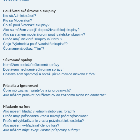
Používateľské úrovne a skupiny
Kto sú Administrátori?
Kto sú Moderátori?
Čo sú používateľské skupiny?
Ako sa môžem zapojiť do používateľskej skupiny?
Ako sa stanem moderátorom používateľskej skupiny?
Prečo majú niektoré skupiny inú farbu?
Čo je "Východzia používateľská skupina"?
Čo znamená odkaz "Tím"?
Súkromné správy
Nemôžem posielať súkromné správy!
Dostávam nechcené súkromné správy!
Dostal/a som spamový a obťažujúci e-mail od niekoho z fóra!
Priatelia a ignorovaní
Čo je môj zoznam priateľov a ignorovaných?
Ako môžem pridávať používateľov do zoznamu alebo ich odoberať?
Hľadanie na fóre
Ako môžem hľadať v jednom alebo viac fórach?
Prečo moja požiadavka vracia nulový počet výsledkov?
Prečo mi vyhľadávanie vracia prázdnu bielu stránku?
Ako môžem vyhľadávať členov fóra?
Ako môžem nájsť svoje vlastné príspevky a témy?