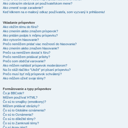
Ako zobrazím obrázok pri používateľskom mene?
Ako zmeniť svoje zaradenie?
Keď kliknem na e-mailový odkaz používateľa, som vyzvaný k prihláseniu!
Vkladanie príspevkov
Ako vložím tému do fóra?
Ako zmením alebo zmažem príspevok?
Ako pridám podpis k môjmu príspevku?
Ako vytvorím hlasovanie?
Prečo nemôžem pridať viac možností do hlasovania?
Ako zmením alebo zmažem hlasovanie?
Prečo sa nemôžem dostať k fóru?
Prečo nemôžem pridávať prílohy?
Prečo som obdržal varovanie?
Ako môžem nahlásiť príspevok moderátorom?
Na čo slúži tlačítko "Uložiť" pri písaní príspevku?
Prečo musí byť môj príspevok schválený?
Ako môžem oživiť svoje témy?
Formátovanie a typy príspevkov
Čo je BBCode?
Môžem používať HTML?
Čo sú to smajlíky (emotikony)?
Môžem pridávať obrázky?
Čo sú to Globálne oznámenia?
Čo sú to Oznámenia?
Čo sú to dôležité témy?
Čo sú to Zamknuté témy?
Čo sú ikony tém?