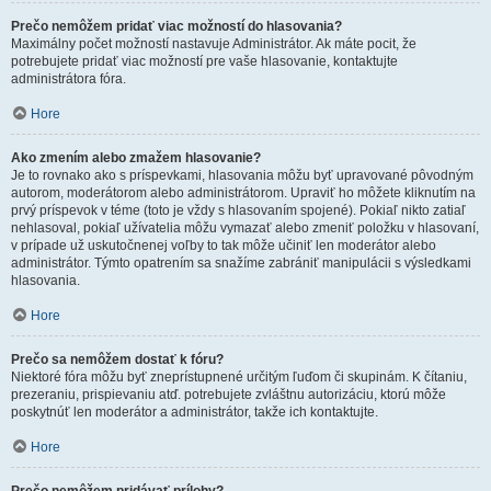
Prečo nemôžem pridať viac možností do hlasovania?
Maximálny počet možností nastavuje Administrátor. Ak máte pocit, že
potrebujete pridať viac možností pre vaše hlasovanie, kontaktujte
administrátora fóra.
Hore
Ako zmením alebo zmažem hlasovanie?
Je to rovnako ako s príspevkami, hlasovania môžu byť upravované pôvodným
autorom, moderátorom alebo administrátorom. Upraviť ho môžete kliknutím na
prvý príspevok v téme (toto je vždy s hlasovaním spojené). Pokiaľ nikto zatiaľ
nehlasoval, pokiaľ užívatelia môžu vymazať alebo zmeniť položku v hlasovaní,
v prípade už uskutočnenej voľby to tak môže učiniť len moderátor alebo
administrátor. Týmto opatrením sa snažíme zabrániť manipulácii s výsledkami
hlasovania.
Hore
Prečo sa nemôžem dostať k fóru?
Niektoré fóra môžu byť zneprístupnené určitým ľuďom či skupinám. K čítaniu,
prezeraniu, prispievaniu atď. potrebujete zvláštnu autorizáciu, ktorú môže
poskytnúť len moderátor a administrátor, takže ich kontaktujte.
Hore