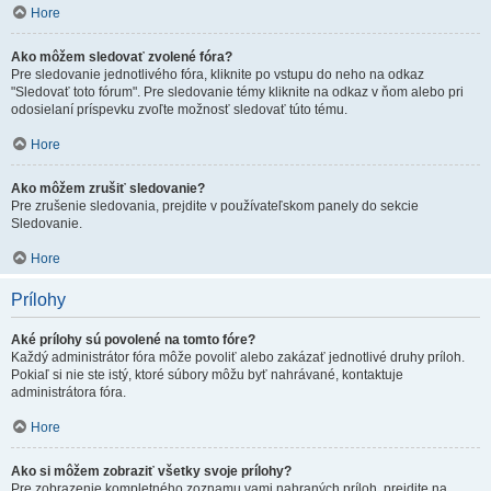
Hore
Ako môžem sledovať zvolené fóra?
Pre sledovanie jednotlivého fóra, kliknite po vstupu do neho na odkaz
"Sledovať toto fórum". Pre sledovanie témy kliknite na odkaz v ňom alebo pri
odosielaní príspevku zvoľte možnosť sledovať túto tému.
Hore
Ako môžem zrušiť sledovanie?
Pre zrušenie sledovania, prejdite v používateľskom panely do sekcie
Sledovanie.
Hore
Prílohy
Aké prílohy sú povolené na tomto fóre?
Každý administrátor fóra môže povoliť alebo zakázať jednotlivé druhy príloh.
Pokiaľ si nie ste istý, ktoré súbory môžu byť nahrávané, kontaktuje
administrátora fóra.
Hore
Ako si môžem zobraziť všetky svoje prílohy?
Pre zobrazenie kompletného zoznamu vami nahraných príloh, prejdite na