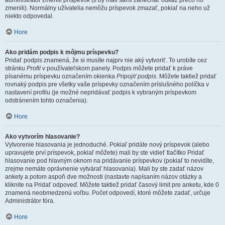
administrátor zmenili príspevok (tí by mali sami zanechať odkaz prečo ho
zmenili). Normálny užívatelia nemôžu príspevok zmazať, pokiaľ na neho už
niekto odpovedal.
Hore
Ako pridám podpis k môjmu príspevku?
Pridať podpis znamená, že si musíte najprv nie aký vytvoriť. To urobíte cez
stránku
Profil
v používateľskom panely. Podpis môžete pridať k práve
písanému príspevku označením okienka
Pripojiť podpis
. Môžete taktiež pridať
rovnaký podpis pre všetky vaše príspevky označením príslušného políčka v
nastavení profilu (je možné nepridávať podpis k vybraným príspevkom
odstránením tohto označenia).
Hore
Ako vytvorím hlasovanie?
Vytvorenie hlasovania je jednoduché. Pokiaľ pridáte nový príspevok (alebo
upravujete prví príspevok, pokiaľ môžete) mali by ste vidieť tlačítko Pridať
hlasovanie pod hlavným oknom na pridávanie príspevkov (pokiaľ to nevidíte,
zrejme nemáte oprávnenie vytvárať hlasovania). Mali by ste zadať názov
ankety a potom aspoň dve možnosti (nastavte napísaním názov otázky a
kliknite na Pridať odpoveď. Môžete taktiež pridať časový limit pre anketu, kde 0
znamená neobmedzenú voľbu. Počet odpovedí, ktoré môžete zadať, určuje
Administrátor fóra.
Hore