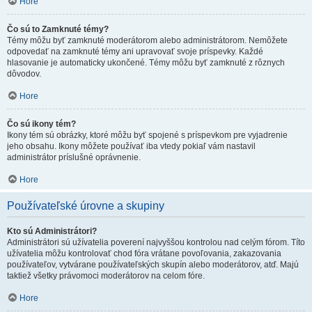
Hore
Čo sú to Zamknuté témy?
Témy môžu byť zamknuté moderátorom alebo administrátorom. Nemôžete
odpovedať na zamknuté témy ani upravovať svoje príspevky. Každé
hlasovanie je automaticky ukončené. Témy môžu byť zamknuté z rôznych
dôvodov.
Hore
Čo sú ikony tém?
Ikony tém sú obrázky, ktoré môžu byť spojené s príspevkom pre vyjadrenie
jeho obsahu. Ikony môžete používať iba vtedy pokiaľ vám nastavil
administrátor príslušné oprávnenie.
Hore
Používateľské úrovne a skupiny
Kto sú Administrátori?
Administrátori sú užívatelia poverení najvyššou kontrolou nad celým fórom. Títo
užívatelia môžu kontrolovať chod fóra vrátane povoľovania, zakazovania
používateľov, vytvárane používateľských skupín alebo moderátorov, atď. Majú
taktiež všetky právomoci moderátorov na celom fóre.
Hore