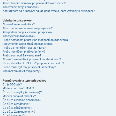
Ako zobrazím obrázok pri používateľskom mene?
Ako zmeniť svoje zaradenie?
Keď kliknem na e-mailový odkaz používateľa, som vyzvaný k prihláseniu!
Vkladanie príspevkov
Ako vložím tému do fóra?
Ako zmením alebo zmažem príspevok?
Ako pridám podpis k môjmu príspevku?
Ako vytvorím hlasovanie?
Prečo nemôžem pridať viac možností do hlasovania?
Ako zmením alebo zmažem hlasovanie?
Prečo sa nemôžem dostať k fóru?
Prečo nemôžem pridávať prílohy?
Prečo som obdržal varovanie?
Ako môžem nahlásiť príspevok moderátorom?
Na čo slúži tlačítko "Uložiť" pri písaní príspevku?
Prečo musí byť môj príspevok schválený?
Ako môžem oživiť svoje témy?
Formátovanie a typy príspevkov
Čo je BBCode?
Môžem používať HTML?
Čo sú to smajlíky (emotikony)?
Môžem pridávať obrázky?
Čo sú to Globálne oznámenia?
Čo sú to Oznámenia?
Čo sú to dôležité témy?
Čo sú to Zamknuté témy?
Čo sú ikony tém?