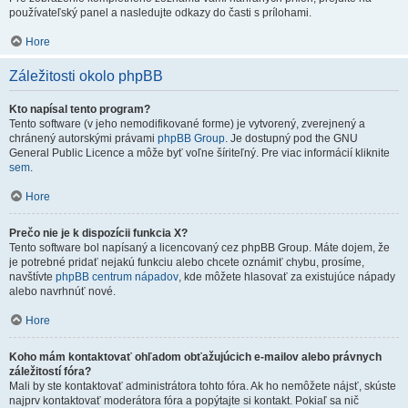
používateľský panel a nasledujte odkazy do časti s prílohami.
Hore
Záležitosti okolo phpBB
Kto napísal tento program?
Tento software (v jeho nemodifikované forme) je vytvorený, zverejnený a
chránený autorskými právami
phpBB Group
. Je dostupný pod the GNU
General Public Licence a môže byť voľne šíriteľný. Pre viac informácií kliknite
sem
.
Hore
Prečo nie je k dispozícii funkcia X?
Tento software bol napísaný a licencovaný cez phpBB Group. Máte dojem, že
je potrebné pridať nejakú funkciu alebo chcete oznámiť chybu, prosíme,
navštívte
phpBB centrum nápadov
, kde môžete hlasovať za existujúce nápady
alebo navrhnúť nové.
Hore
Koho mám kontaktovať ohľadom obťažujúcich e-mailov alebo právnych
záležitostí fóra?
Mali by ste kontaktovať administrátora tohto fóra. Ak ho nemôžete nájsť, skúste
najprv kontaktovať moderátora fóra a popýtajte si kontakt. Pokiaľ sa nič