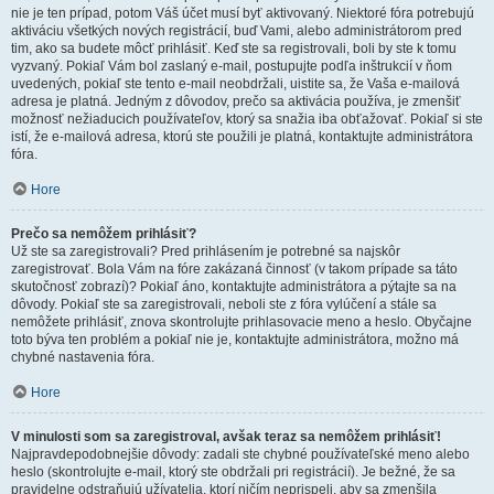
nie je ten prípad, potom Váš účet musí byť aktivovaný. Niektoré fóra potrebujú
aktiváciu všetkých nových registrácií, buď Vami, alebo administrátorom pred
tim, ako sa budete môcť prihlásiť. Keď ste sa registrovali, boli by ste k tomu
vyzvaný. Pokiaľ Vám bol zaslaný e-mail, postupujte podľa inštrukcií v ňom
uvedených, pokiaľ ste tento e-mail neobdržali, uistite sa, že Vaša e-mailová
adresa je platná. Jedným z dôvodov, prečo sa aktivácia používa, je zmenšiť
možnosť nežiaducich používateľov, ktorý sa snažia iba obťažovať. Pokiaľ si ste
istí, že e-mailová adresa, ktorú ste použili je platná, kontaktujte administrátora
fóra.
Hore
Prečo sa nemôžem prihlásiť?
Už ste sa zaregistrovali? Pred prihlásením je potrebné sa najskôr
zaregistrovať. Bola Vám na fóre zakázaná činnosť (v takom prípade sa táto
skutočnosť zobrazí)? Pokiaľ áno, kontaktujte administrátora a pýtajte sa na
dôvody. Pokiaľ ste sa zaregistrovali, neboli ste z fóra vylúčení a stále sa
nemôžete prihlásiť, znova skontrolujte prihlasovacie meno a heslo. Obyčajne
toto býva ten problém a pokiaľ nie je, kontaktujte administrátora, možno má
chybné nastavenia fóra.
Hore
V minulosti som sa zaregistroval, avšak teraz sa nemôžem prihlásiť!
Najpravdepodobnejšie dôvody: zadali ste chybné používateľské meno alebo
heslo (skontrolujte e-mail, ktorý ste obdržali pri registrácií). Je bežné, že sa
pravidelne odstraňujú užívatelia, ktorí ničím neprispeli, aby sa zmenšila