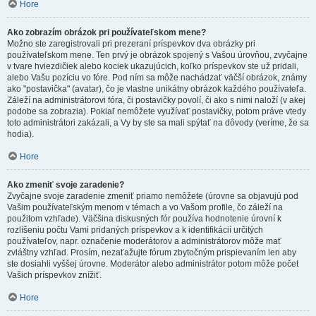
Hore
Ako zobrazím obrázok pri používateľskom mene?
Možno ste zaregistrovali pri prezeraní príspevkov dva obrázky pri
používateľskom mene. Ten prvý je obrázok spojený s Vašou úrovňou, zvyčajne
v tvare hviezdičiek alebo kociek ukazujúcich, koľko príspevkov ste už pridali,
alebo Vašu pozíciu vo fóre. Pod ním sa môže nachádzať väčší obrázok, známy
ako "postavička" (avatar), čo je vlastne unikátny obrázok každého používateľa.
Záleží na administrátorovi fóra, či postavičky povolí, či ako s nimi naloží (v akej
podobe sa zobrazia). Pokiaľ nemôžete využívať postavičky, potom práve vtedy
toto administrátori zakázali, a Vy by ste sa mali spýtať na dôvody (veríme, že sa
hodia).
Hore
Ako zmeniť svoje zaradenie?
Zvyčajne svoje zaradenie zmeniť priamo nemôžete (úrovne sa objavujú pod
Vašim používateľským menom v témach a vo Vašom profile, čo záleží na
použitom vzhľade). Väčšina diskusných fór používa hodnotenie úrovní k
rozlíšeniu počtu Vami pridaných príspevkov a k identifikácií určitých
používateľov, napr. označenie moderátorov a administrátorov môže mať
zvláštny vzhľad. Prosím, nezaťažujte fórum zbytočným prispievaním len aby
ste dosiahli vyššej úrovne. Moderátor alebo administrátor potom môže počet
Vašich príspevkov znížiť.
Hore