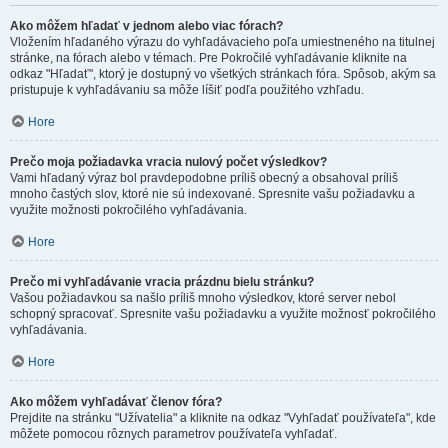
Ako môžem hľadať v jednom alebo viac fórach?
Vložením hľadaného výrazu do vyhľadávacieho poľa umiestneného na titulnej
stránke, na fórach alebo v témach. Pre Pokročilé vyhľadávanie kliknite na
odkaz "Hľadať", ktorý je dostupný vo všetkých stránkach fóra. Spôsob, akým sa
pristupuje k vyhľadávaniu sa môže líšiť podľa použitého vzhľadu.
Hore
Prečo moja požiadavka vracia nulový počet výsledkov?
Vami hľadaný výraz bol pravdepodobne príliš obecný a obsahoval príliš
mnoho častých slov, ktoré nie sú indexované. Spresnite vašu požiadavku a
využite možnosti pokročilého vyhľadávania.
Hore
Prečo mi vyhľadávanie vracia prázdnu bielu stránku?
Vašou požiadavkou sa našlo príliš mnoho výsledkov, ktoré server nebol
schopný spracovať. Spresnite vašu požiadavku a využite možnosť pokročilého
vyhľadávania.
Hore
Ako môžem vyhľadávať členov fóra?
Prejdite na stránku "Užívatelia" a kliknite na odkaz "Vyhľadať používateľa", kde
môžete pomocou rôznych parametrov používateľa vyhľadať.