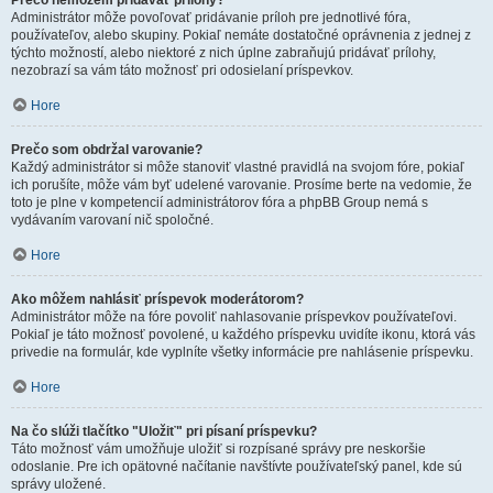
Prečo nemôžem pridávať prílohy?
Administrátor môže povoľovať pridávanie príloh pre jednotlivé fóra,
používateľov, alebo skupiny. Pokiaľ nemáte dostatočné oprávnenia z jednej z
týchto možností, alebo niektoré z nich úplne zabraňujú pridávať prílohy,
nezobrazí sa vám táto možnosť pri odosielaní príspevkov.
Hore
Prečo som obdržal varovanie?
Každý administrátor si môže stanoviť vlastné pravidlá na svojom fóre, pokiaľ
ich porušíte, môže vám byť udelené varovanie. Prosíme berte na vedomie, že
toto je plne v kompetencií administrátorov fóra a phpBB Group nemá s
vydávaním varovaní nič spoločné.
Hore
Ako môžem nahlásiť príspevok moderátorom?
Administrátor môže na fóre povoliť nahlasovanie príspevkov používateľovi.
Pokiaľ je táto možnosť povolené, u každého príspevku uvidíte ikonu, ktorá vás
privedie na formulár, kde vyplníte všetky informácie pre nahlásenie príspevku.
Hore
Na čo slúži tlačítko "Uložiť" pri písaní príspevku?
Táto možnosť vám umožňuje uložiť si rozpísané správy pre neskoršie
odoslanie. Pre ich opätovné načítanie navštívte používateľský panel, kde sú
správy uložené.