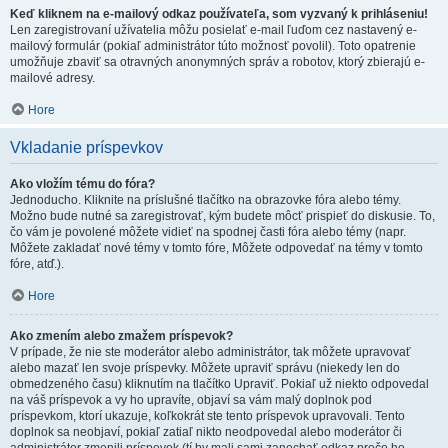
Keď kliknem na e-mailový odkaz používateľa, som vyzvaný k prihláseniu!
Len zaregistrovaní užívatelia môžu posielať e-mail ľuďom cez nastavený e-
mailový formulár (pokiaľ administrátor túto možnosť povolil). Toto opatrenie
umožňuje zbaviť sa otravných anonymných správ a robotov, ktorý zbierajú e-
mailové adresy.
Hore
Vkladanie príspevkov
Ako vložím tému do fóra?
Jednoducho. Kliknite na príslušné tlačítko na obrazovke fóra alebo témy.
Možno bude nutné sa zaregistrovať, kým budete môcť prispieť do diskusie. To,
čo vám je povolené môžete vidieť na spodnej časti fóra alebo témy (napr.
Môžete zakladať nové témy v tomto fóre, Môžete odpovedať na témy v tomto
fóre, atď.).
Hore
Ako zmením alebo zmažem príspevok?
V prípade, že nie ste moderátor alebo administrátor, tak môžete upravovať
alebo mazať len svoje príspevky. Môžete upraviť správu (niekedy len do
obmedzeného času) kliknutím na tlačítko Upraviť. Pokiaľ už niekto odpovedal
na váš príspevok a vy ho upravíte, objaví sa vám malý doplnok pod
príspevkom, ktorí ukazuje, koľkokrát ste tento príspevok upravovali. Tento
doplnok sa neobjaví, pokiaľ zatiaľ nikto neodpovedal alebo moderátor či