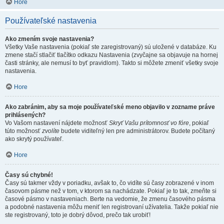
Hore
Používateľské nastavenia
Ako zmením svoje nastavenia?
Všetky Vaše nastavenia (pokiaľ ste zaregistrovaný) sú uložené v databáze. Ku
zmene stačí stlačiť tlačítko odkazu Nastavenia (zvyčajne sa objavuje na hornej
časti stránky, ale nemusí to byť pravidlom). Takto si môžete zmeniť všetky svoje
nastavenia.
Hore
Ako zabránim, aby sa moje používateľské meno objavilo v zozname práve
prihlásených?
Vo Vašom nastavení nájdete možnosť
Skryť Vašu prítomnosť vo fóre
, pokiaľ
túto možnosť
zvolíte
budete viditeľný len pre administrátorov. Budete počítaný
ako skrytý používateľ.
Hore
Časy sú chybné!
Časy sú takmer vždy v poriadku, avšak to, čo vidíte sú časy zobrazené v inom
časovom pásme než v tom, v ktorom sa nachádzate. Pokiaľ je to tak, zmeňte si
časové pásmo v nastaveniach. Berte na vedomie, že zmenu časového pásma
a podobné nastavenia môžu meniť len registrovaní užívatelia. Takže pokiaľ nie
ste registrovaný, toto je dobrý dôvod, prečo tak urobiť!