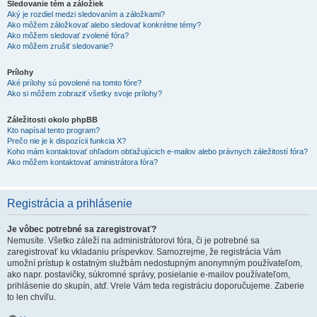
Sledovanie tém a záložiek
Aký je rozdiel medzi sledovaním a záložkami?
Ako môžem záložkovať alebo sledovať konkrétne témy?
Ako môžem sledovať zvolené fóra?
Ako môžem zrušiť sledovanie?
Prílohy
Aké prílohy sú povolené na tomto fóre?
Ako si môžem zobraziť všetky svoje prílohy?
Záležitosti okolo phpBB
Kto napísal tento program?
Prečo nie je k dispozícii funkcia X?
Koho mám kontaktovať ohľadom obťažujúcich e-mailov alebo právnych záležitostí fóra?
Ako môžem kontaktovať aministrátora fóra?
Registrácia a prihlásenie
Je vôbec potrebné sa zaregistrovať?
Nemusíte. Všetko záleží na administrátorovi fóra, či je potrebné sa
zaregistrovať ku vkladaniu príspevkov. Samozrejme, že registrácia Vám
umožní prístup k ostatným službám nedostupným anonymným používateľom,
ako napr. postavičky, súkromné správy, posielanie e-mailov používateľom,
prihlásenie do skupín, atď. Vrele Vám teda registráciu doporučujeme. Zaberie
to len chvíľu.