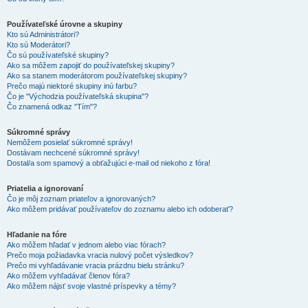
Používateľské úrovne a skupiny
Kto sú Administrátori?
Kto sú Moderátori?
Čo sú používateľské skupiny?
Ako sa môžem zapojiť do používateľskej skupiny?
Ako sa stanem moderátorom používateľskej skupiny?
Prečo majú niektoré skupiny inú farbu?
Čo je "Východzia používateľská skupina"?
Čo znamená odkaz "Tím"?
Súkromné správy
Nemôžem posielať súkromné správy!
Dostávam nechcené súkromné správy!
Dostal/a som spamový a obťažujúci e-mail od niekoho z fóra!
Priatelia a ignorovaní
Čo je môj zoznam priateľov a ignorovaných?
Ako môžem pridávať používateľov do zoznamu alebo ich odoberať?
Hľadanie na fóre
Ako môžem hľadať v jednom alebo viac fórach?
Prečo moja požiadavka vracia nulový počet výsledkov?
Prečo mi vyhľadávanie vracia prázdnu bielu stránku?
Ako môžem vyhľadávať členov fóra?
Ako môžem nájsť svoje vlastné príspevky a témy?