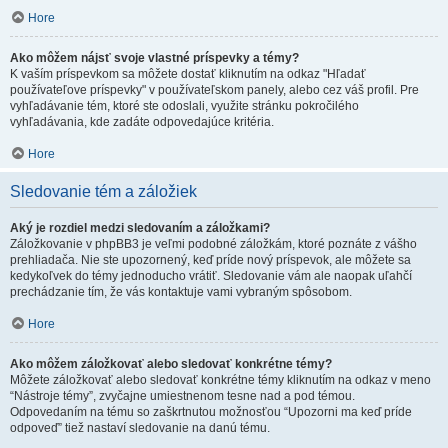
Hore
Ako môžem nájsť svoje vlastné príspevky a témy?
K vaším príspevkom sa môžete dostať kliknutím na odkaz "Hľadať
používateľove príspevky" v používateľskom panely, alebo cez váš profil. Pre
vyhľadávanie tém, ktoré ste odoslali, využite stránku pokročilého
vyhľadávania, kde zadáte odpovedajúce kritéria.
Hore
Sledovanie tém a záložiek
Aký je rozdiel medzi sledovaním a záložkami?
Záložkovanie v phpBB3 je veľmi podobné záložkám, ktoré poznáte z vášho
prehliadača. Nie ste upozornený, keď príde nový príspevok, ale môžete sa
kedykoľvek do témy jednoducho vrátiť. Sledovanie vám ale naopak uľahčí
prechádzanie tím, že vás kontaktuje vami vybraným spôsobom.
Hore
Ako môžem záložkovať alebo sledovať konkrétne témy?
Môžete záložkovať alebo sledovať konkrétne témy kliknutím na odkaz v meno
“Nástroje témy”, zvyčajne umiestnenom tesne nad a pod témou.
Odpovedaním na tému so zaškrtnutou možnosťou “Upozorni ma keď príde
odpoveď” tiež nastaví sledovanie na danú tému.