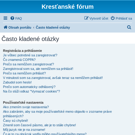
Kresťanské fórum
FAQ
Vytvoriť účet
Prihlásiť sa
H
Obsah portálu
Často kladené otázky
ľ
Často kladené otázky
a
d
Registrácia a prihlásenie
Je vôbec potrebné sa zaregistrovať?
a
Čo znamená COPPA?
ť
Prečo sa nemôžem zaregistrovať?
Zaregistroval som sa, ale nemôžem sa prihlásiť!
Prečo sa nemôžem prihlásiť?
V minulosti som sa zaregistroval, avšak teraz sa nemôžem prihlásiť!
Zabudol som heslo!
Prečo som automaticky odhlásený?
Na čo slúži odkaz "Vymazať cookies"?
Používateľské nastavenia
Ako zmením svoje nastavenia?
Ako zabránim, aby sa moje používateľské meno objavilo v zozname práve
prihlásených?
Časy sú chybné!
Zmenil som časové pásmo, ale je to stále chybne!
Môj jazyk nie je na zozname!
Čo je to za obrázok vedľa môjho používateľského mena?