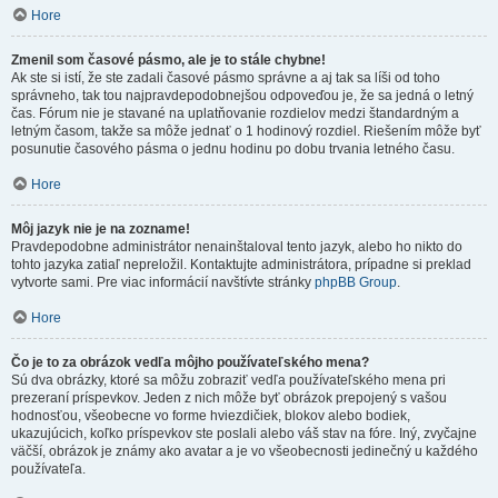
Hore
Zmenil som časové pásmo, ale je to stále chybne!
Ak ste si istí, že ste zadali časové pásmo správne a aj tak sa líši od toho
správneho, tak tou najpravdepodobnejšou odpoveďou je, že sa jedná o letný
čas. Fórum nie je stavané na uplatňovanie rozdielov medzi štandardným a
letným časom, takže sa môže jednať o 1 hodinový rozdiel. Riešením môže byť
posunutie časového pásma o jednu hodinu po dobu trvania letného času.
Hore
Môj jazyk nie je na zozname!
Pravdepodobne administrátor nenainštaloval tento jazyk, alebo ho nikto do
tohto jazyka zatiaľ nepreložil. Kontaktujte administrátora, prípadne si preklad
vytvorte sami. Pre viac informácií navštívte stránky
phpBB Group
.
Hore
Čo je to za obrázok vedľa môjho používateľského mena?
Sú dva obrázky, ktoré sa môžu zobraziť vedľa používateľského mena pri
prezeraní príspevkov. Jeden z nich môže byť obrázok prepojený s vašou
hodnosťou, všeobecne vo forme hviezdičiek, blokov alebo bodiek,
ukazujúcich, koľko príspevkov ste poslali alebo váš stav na fóre. Iný, zvyčajne
väčší, obrázok je známy ako avatar a je vo všeobecnosti jedinečný u každého
používateľa.