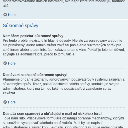
moderátorov vrátane ďalších informácií, ako napr. ktoré fóra moderujú, hodnosť
atď.
Hore
Súkromné správy
Nemôžem posielať súkromné správy!
Pre tento problém existujú tri hlavné dôvody. Nie ste zaregistrovaný alebo nie
ste prihlásený, alebo administrátor zakázal posielanie súkromných správ pre
celé fórum alebo to administrátor zakázal priamo vám. Pokiaľ je toto ten dôvod,
spýtajte sa administrátora, prečo to tomu tak je.
Hore
Dostávam nechcené súkromné správy!
Plánujeme pridanie zoznamu ignorovaných používateľov v systému zasielania
súkromných správ. Teraz, pokiaľ dostávate takéto správy, kontaktujte svojho
administrátora, ktorý má tu moc takému používateľovi zasielanie správ
zakázať.
Hore
Dostal/a som spamový a obťažujúci e-mail od niekoho z fóra!
To je nám ľúto. Príspevkové formuláre obsahujú obranné mechanizmy, ktorými
sa snažíme vystopovať takéhoto používateľa. Mali by ste napísať
administrátorovi a zaslať kópiu e-mailu, ktorý ste obdržali, čo je veľmi dôležité