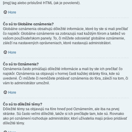
[img] tag alebo príslušné HTML (ak je povolené).
Hore
Čo sú to Globálne oznámenia?
Globálne oznámenia obsahujú dôležité informácie, ktoré by ste si mali prečítať
čo najskôr. Globálne oznámenie sa zobrazujú nad každým fórom a taktiež vo
vašom používateľskom panely. To, či môžete odosielať globálne oznámenie,
záleží na nastavených oprávneniach, ktoré nastavujú administrátori.
Hore
Čo sú to Oznámenia?
Oznámenia často prinášajú dôležité informácie a mali by ste ich prečítať čo
najskôr. Oznámenia sa objavujú v hornej časti každej stránky fóra, kde sú
uvedené. Či môžete či nemôžete pridávať oznámenia do fóra, záleží na tom, či
vám to administrátor umožnil.
Hore
Čo sú to dôležité témy?
Dôležité témy sa objavujú na fóre hneď pod Oznámením, ale iba na prvej
stránke. Sú často veľmi dôležité, takže si ich prečítajte tam, kde sú. Rovnako
ako pri oznámení rozhoduje administrátor, ktorí užívatelia majú právo pridávať
dôležité témy.