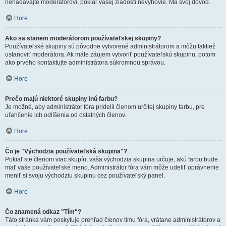
nenadávajte moderátorovi, pokiaľ vašej žiadosti nevyhovie. Má svoj dôvod.
Hore
Ako sa stanem moderátorom používateľskej skupiny?
Používateľské skupiny sú pôvodne vytvorené administrátorom a môžu taktiež
ustanoviť moderátora. Ak máte záujem vytvoriť používateľskú skupinu, potom
ako prvého kontaktujte administrátora súkromnou správou.
Hore
Prečo majú niektoré skupiny inú farbu?
Je možné, aby administrátor fóra pridelil členom určitej skupiny farbu, pre
uľahčenie ich odlíšenia od ostatných členov.
Hore
Čo je "Východzia používateľská skupina"?
Pokiaľ ste členom viac skupín, vaša východzia skupina určuje, akú farbu bude
mať vaše používateľské meno. Administrátor fóra vám môže udeliť oprávnenie
meniť si svoju východziu skupinu cez používateľský panel.
Hore
Čo znamená odkaz "Tím"?
Táto stránka vám poskytuje prehľad členov tímu fóra, vrátane administrátorov a