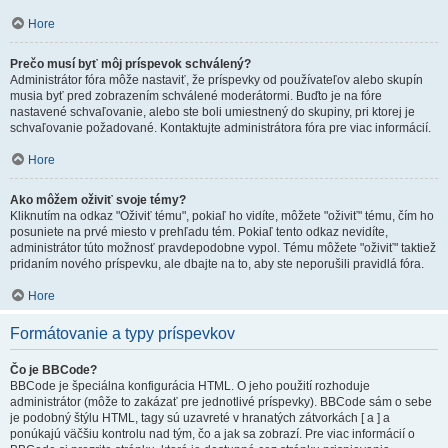
Hore
Prečo musí byť môj príspevok schválený?
Administrátor fóra môže nastaviť, že príspevky od používateľov alebo skupín
musia byť pred zobrazením schválené moderátormi. Buďto je na fóre
nastavené schvaľovanie, alebo ste boli umiestnený do skupiny, pri ktorej je
schvaľovanie požadované. Kontaktujte administrátora fóra pre viac informácií.
Hore
Ako môžem oživiť svoje témy?
Kliknutím na odkaz "Oživiť tému", pokiaľ ho vidíte, môžete "oživiť" tému, čím ho
posuniete na prvé miesto v prehľadu tém. Pokiaľ tento odkaz nevidíte,
administrátor túto možnosť pravdepodobne vypol. Tému môžete "oživiť" taktiež
pridaním nového príspevku, ale dbajte na to, aby ste neporušili pravidlá fóra.
Hore
Formátovanie a typy príspevkov
Čo je BBCode?
BBCode je špeciálna konfigurácia HTML. O jeho použití rozhoduje
administrátor (môže to zakázať pre jednotlivé príspevky). BBCode sám o sebe
je podobný štýlu HTML, tagy sú uzavreté v hranatých zátvorkách [ a ] a
ponúkajú väčšiu kontrolu nad tým, čo a jak sa zobrazí. Pre viac informácií o