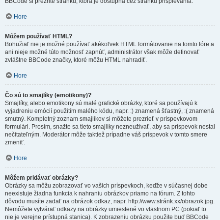
BBCode si prezrite stránku, ktorá je dostupná cez stránku prispievania.
Hore
Môžem používať HTML?
Bohužiaľ nie je možné používať akékoľvek HTML formátovanie na tomto fóre a
ani nieje možné túto možnosť zapnúť, administrátor však môže definovať
zvláštne BBCode značky, ktoré môžu HTML nahradiť.
Hore
Čo sú to smajlíky (emotikony)?
Smajlíky, alebo emotikony sú malé grafické obrázky, ktoré sa používajú k
vyjadreniu emócií použitím malého kódu, napr. :) znamená šťastný, :( znamená
smutný. Kompletný zoznam smajlíkov si môžete prezrieť v príspevkovom
formulári. Prosím, snažte sa tieto smajlíky nezneužívať, aby sa príspevok nestal
nečitateľným. Moderátor môže taktiež prípadne váš príspevok v tomto smere
zmeniť.
Hore
Môžem pridávať obrázky?
Obrázky sa môžu zobrazovať vo vašich príspevkoch, keďže v súčasnej dobe
neexistuje žiadna funkcia k nahraniu obrázkov priamo na fórum. Z tohto
dôvodu musíte zadať na obrázok odkaz, napr. http://www.stránk.xx/obrazok.jpg.
Nemôžete vytvárať odkazy na obrázky umiestené vo vlastnom PC (pokiaľ to
nie je verejne prístupná stanica). K zobrazeniu obrázku použite buď BBCode