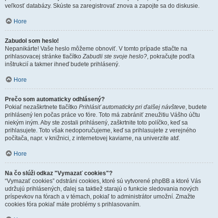
veľkosť databázy. Skúste sa zaregistrovať znova a zapojte sa do diskusie.
Hore
Zabudol som heslo!
Nepanikárte! Vaše heslo môžeme obnoviť. V tomto prípade stlačte na
prihlasovacej stránke tlačítko
Zabudli ste svoje heslo?
, pokračujte podľa
inštrukcií a takmer ihneď budete prihlásený.
Hore
Prečo som automaticky odhlásený?
Pokiaľ nezaškrtnete tlačítko
Prihlásiť automaticky pri ďalšej návšteve
, budete
prihlásený len počas práce vo fóre. Toto má zabrániť zneužitiu Vášho účtu
niekým iným. Aby ste zostali prihlásený, zaškrtnite toto políčko, keď sa
prihlasujete. Toto však nedoporučujeme, keď sa prihlasujete z verejného
počítača, napr. v knižnici, z internetovej kaviarne, na univerzite atď.
Hore
Na čo slúži odkaz "Vymazať cookies"?
“Vymazať cookies” odstráni cookies, ktoré sú vytvorené phpBB a ktoré Vás
udržujú prihlásených, ďalej sa taktiež starajú o funkcie sledovania nových
príspevkov na fórach a v témach, pokiaľ to administrátor umožní. Zmažte
cookies fóra pokiaľ máte problémy s prihlasovaním.