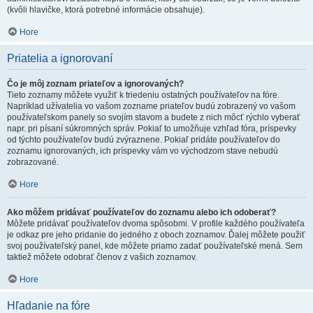
(kvôli hlavičke, ktorá potrebné informácie obsahuje).
Hore
Priatelia a ignorovaní
Čo je môj zoznam priateľov a ignorovaných?
Tieto zoznamy môžete využiť k triedeniu ostatných používateľov na fóre.
Napríklad užívatelia vo vašom zozname priateľov budú zobrazený vo vašom
používateľskom panely so svojím stavom a budete z nich môcť rýchlo vyberať
napr. pri písaní súkromných správ. Pokiaľ to umožňuje vzhľad fóra, príspevky
od týchto používateľov budú zvýraznene. Pokiaľ pridáte používateľov do
zoznamu ignorovaných, ich príspevky vám vo východzom stave nebudú
zobrazované.
Hore
Ako môžem pridávať používateľov do zoznamu alebo ich odoberať?
Môžete pridávať používateľov dvoma spôsobmi. V profile každého používateľa
je odkaz pre jeho pridanie do jedného z oboch zoznamov. Ďalej môžete použiť
svoj používateľský panel, kde môžete priamo zadať používateľské mená. Sem
taktiež môžete odobrať členov z vašich zoznamov.
Hore
Hľadanie na fóre