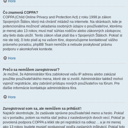
Hore
Čo znamená COPPA?
COPPA (Child Online Privacy and Protection Act) z roku 1998 je zákon
Spojených Štátov, ktorý má chrániť mládež na internete. Na stránkach, kde je
potencionálna možnosť ukladania osobných údajov o používateľovi, ktorému
je menej ako 13 rokov, musí mať súhlas rodičov alebo zákonných zástupcov,
aby tieto data uložil. Tento zákon však platí iba v Spojených Štátoch. Pokiaľ si
nie ste istý, či toto platí aj na vašom fóre, doporučujeme kontaktovať vášho
právneho poradcu, phpBB Team nemôže a nebude poskytovať právnu
podporu v akomkoľvek kontexte.
Hore
Prečo sa nemôžem zaregistrovať?
Je možné, že Administrátor fóra zablokoval vašu IP adresu alebo zakázal
použitie používateľského mena, ktoré ste si zvolili. Administrátor taktiež mohol
vypnúť registrácie, aby zabránil prístupu nových používateľov na fórum. Pre
ďalšie informácie kontaktuje administrátora fóra.
Hore
Zaregistroval som sa, ale nemôžem sa prihlásiť!
Najskôr skontrolujte, že zadávate správne používateľské meno a heslo. Pokiaľ
sú v poriadku, potom sa mohla stať jedna z nasledovných dvoch vecí. Pokiaľ je
povolená podpora COPPA a klikli ste pri registrácii na odkaz ... a je mi menej
ako 13 rokov, budete musieť postupovať podľa zaslaných inštrukcií. Pokiaľ toto