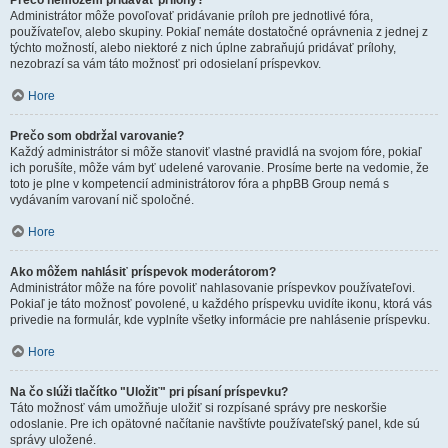
Prečo nemôžem pridávať prílohy?
Administrátor môže povoľovať pridávanie príloh pre jednotlivé fóra,
používateľov, alebo skupiny. Pokiaľ nemáte dostatočné oprávnenia z jednej z
týchto možností, alebo niektoré z nich úplne zabraňujú pridávať prílohy,
nezobrazí sa vám táto možnosť pri odosielaní príspevkov.
Hore
Prečo som obdržal varovanie?
Každý administrátor si môže stanoviť vlastné pravidlá na svojom fóre, pokiaľ
ich porušíte, môže vám byť udelené varovanie. Prosíme berte na vedomie, že
toto je plne v kompetencií administrátorov fóra a phpBB Group nemá s
vydávaním varovaní nič spoločné.
Hore
Ako môžem nahlásiť príspevok moderátorom?
Administrátor môže na fóre povoliť nahlasovanie príspevkov používateľovi.
Pokiaľ je táto možnosť povolené, u každého príspevku uvidíte ikonu, ktorá vás
privedie na formulár, kde vyplníte všetky informácie pre nahlásenie príspevku.
Hore
Na čo slúži tlačítko "Uložiť" pri písaní príspevku?
Táto možnosť vám umožňuje uložiť si rozpísané správy pre neskoršie
odoslanie. Pre ich opätovné načítanie navštívte používateľský panel, kde sú
správy uložené.