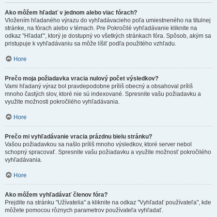
Ako môžem hľadať v jednom alebo viac fórach?
Vložením hľadaného výrazu do vyhľadávacieho poľa umiestneného na titulnej
stránke, na fórach alebo v témach. Pre Pokročilé vyhľadávanie kliknite na
odkaz "Hľadať", ktorý je dostupný vo všetkých stránkach fóra. Spôsob, akým sa
pristupuje k vyhľadávaniu sa môže líšiť podľa použitého vzhľadu.
Hore
Prečo moja požiadavka vracia nulový počet výsledkov?
Vami hľadaný výraz bol pravdepodobne príliš obecný a obsahoval príliš
mnoho častých slov, ktoré nie sú indexované. Spresnite vašu požiadavku a
využite možnosti pokročilého vyhľadávania.
Hore
Prečo mi vyhľadávanie vracia prázdnu bielu stránku?
Vašou požiadavkou sa našlo príliš mnoho výsledkov, ktoré server nebol
schopný spracovať. Spresnite vašu požiadavku a využite možnosť pokročilého
vyhľadávania.
Hore
Ako môžem vyhľadávať členov fóra?
Prejdite na stránku "Užívatelia" a kliknite na odkaz "Vyhľadať používateľa", kde
môžete pomocou rôznych parametrov používateľa vyhľadať.