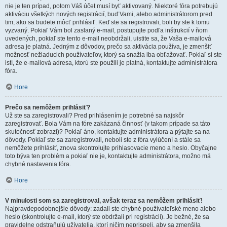
nie je ten prípad, potom Váš účet musí byť aktivovaný. Niektoré fóra potrebujú
aktiváciu všetkých nových registrácií, buď Vami, alebo administrátorom pred
tim, ako sa budete môcť prihlásiť. Keď ste sa registrovali, boli by ste k tomu
vyzvaný. Pokiaľ Vám bol zaslaný e-mail, postupujte podľa inštrukcií v ňom
uvedených, pokiaľ ste tento e-mail neobdržali, uistite sa, že Vaša e-mailová
adresa je platná. Jedným z dôvodov, prečo sa aktivácia používa, je zmenšiť
možnosť nežiaducich používateľov, ktorý sa snažia iba obťažovať. Pokiaľ si ste
istí, že e-mailová adresa, ktorú ste použili je platná, kontaktujte administrátora
fóra.
Hore
Prečo sa nemôžem prihlásiť?
Už ste sa zaregistrovali? Pred prihlásením je potrebné sa najskôr
zaregistrovať. Bola Vám na fóre zakázaná činnosť (v takom prípade sa táto
skutočnosť zobrazí)? Pokiaľ áno, kontaktujte administrátora a pýtajte sa na
dôvody. Pokiaľ ste sa zaregistrovali, neboli ste z fóra vylúčení a stále sa
nemôžete prihlásiť, znova skontrolujte prihlasovacie meno a heslo. Obyčajne
toto býva ten problém a pokiaľ nie je, kontaktujte administrátora, možno má
chybné nastavenia fóra.
Hore
V minulosti som sa zaregistroval, avšak teraz sa nemôžem prihlásiť!
Najpravdepodobnejšie dôvody: zadali ste chybné používateľské meno alebo
heslo (skontrolujte e-mail, ktorý ste obdržali pri registrácií). Je bežné, že sa
pravidelne odstraňujú užívatelia, ktorí ničím neprispeli, aby sa zmenšila