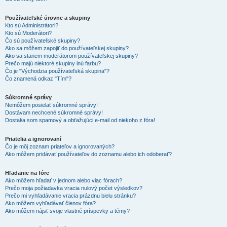
Používateľské úrovne a skupiny
Kto sú Administrátori?
Kto sú Moderátori?
Čo sú používateľské skupiny?
Ako sa môžem zapojiť do používateľskej skupiny?
Ako sa stanem moderátorom používateľskej skupiny?
Prečo majú niektoré skupiny inú farbu?
Čo je "Východzia používateľská skupina"?
Čo znamená odkaz "Tím"?
Súkromné správy
Nemôžem posielať súkromné správy!
Dostávam nechcené súkromné správy!
Dostal/a som spamový a obťažujúci e-mail od niekoho z fóra!
Priatelia a ignorovaní
Čo je môj zoznam priateľov a ignorovaných?
Ako môžem pridávať používateľov do zoznamu alebo ich odoberať?
Hľadanie na fóre
Ako môžem hľadať v jednom alebo viac fórach?
Prečo moja požiadavka vracia nulový počet výsledkov?
Prečo mi vyhľadávanie vracia prázdnu bielu stránku?
Ako môžem vyhľadávať členov fóra?
Ako môžem nájsť svoje vlastné príspevky a témy?