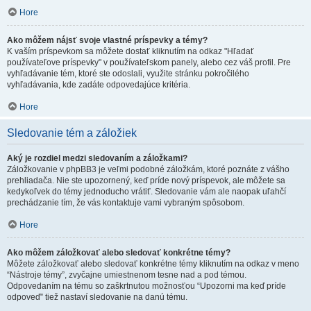
Hore
Ako môžem nájsť svoje vlastné príspevky a témy?
K vaším príspevkom sa môžete dostať kliknutím na odkaz "Hľadať
používateľove príspevky" v používateľskom panely, alebo cez váš profil. Pre
vyhľadávanie tém, ktoré ste odoslali, využite stránku pokročilého
vyhľadávania, kde zadáte odpovedajúce kritéria.
Hore
Sledovanie tém a záložiek
Aký je rozdiel medzi sledovaním a záložkami?
Záložkovanie v phpBB3 je veľmi podobné záložkám, ktoré poznáte z vášho
prehliadača. Nie ste upozornený, keď príde nový príspevok, ale môžete sa
kedykoľvek do témy jednoducho vrátiť. Sledovanie vám ale naopak uľahčí
prechádzanie tím, že vás kontaktuje vami vybraným spôsobom.
Hore
Ako môžem záložkovať alebo sledovať konkrétne témy?
Môžete záložkovať alebo sledovať konkrétne témy kliknutím na odkaz v meno
“Nástroje témy”, zvyčajne umiestnenom tesne nad a pod témou.
Odpovedaním na tému so zaškrtnutou možnosťou “Upozorni ma keď príde
odpoveď” tiež nastaví sledovanie na danú tému.