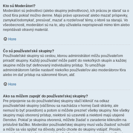
Kto sú Moderátori?
Moderátori sú jednotlivci (alebo skupiny jednotlivcov), ich prácou je starať sa o
chod fóra pokiaľ možno denne. Majú právo upravovať alebo mazať príspevky,
zamykať/odomykať, presúvať, mazať a rozdeľovať témy, o ktoré sa starajú. Vo
všeobecnosti, moderátori sú na to, aby užívatelia neprispievali mimo tém alebo
nepridávali otravný materiál.
Hore
Čo sú používateľské skupiny?
Používateľské skupiny sú cestou, ktorou administrátori môžu používateľom
priradiť skupiny. Každý používateľ môže patriť do niekoľkých skupín a každej
skupine môže byť definovaný individuálny prístup. To umožňuje
administrátorom ľahšie nastaviť niekoľko používateľov ako moderátorov fóra
alebo im dať prístup na súkromné fórum, atď.
Hore
Ako sa môžem zapojiť do používateľskej skupiny?
Pre pripojenie sa do používateľskej skupiny stačí kliknúť na odkaz
používateľské skupiny (väčšinou sa nachádza v hornej časti stránky, ale
nemusí to byť pravidlom) a potom si môžete prezrieť všetky skupiny. Nie všetky
skupiny majú otvorený prístup, niektoré sú uzavreté a niektoré majú utajené
členstvo. Pokiaľ je skupina otvorená, môžete žiadať o zaradenie kliknutím na
príslušné tlačítko. Moderátor používateľskej skupiny musí vašu žiadosť schváliť
a môže sa vás spýtať na dôvody, prečo chcete do skupiny vstúpiť. Prosím,