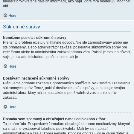
moderátorov vrátane ďalších informácií, ako napr. ktoré fóra moderujú, hodnosť
atď.
Hore
Súkromné správy
Nemôžem posielať súkromné správy!
Pre tento problém existujú tri hlavné dôvody. Nie ste zaregistrovaný alebo nie
ste prihlásený, alebo administrátor zakázal posielanie súkromných správ pre
celé fórum alebo to administrátor zakázal priamo vám. Pokiaľ je toto ten dôvod,
spýtajte sa administrátora, prečo to tomu tak je.
Hore
Dostávam nechcené súkromné správy!
Plánujeme pridanie zoznamu ignorovaných používateľov v systému zasielania
súkromných správ. Teraz, pokiaľ dostávate takéto správy, kontaktujte svojho
administrátora, ktorý má tu moc takému používateľovi zasielanie správ
zakázať.
Hore
Dostal/a som spamový a obťažujúci e-mail od niekoho z fóra!
To je nám ľúto. Príspevkové formuláre obsahujú obranné mechanizmy, ktorými
sa snažíme vystopovať takéhoto používateľa. Mali by ste napísať
administrátorovi a zaslať kópiu e-mailu, ktorý ste obdržali, čo je veľmi dôležité