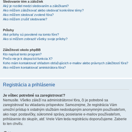
Sledovanie tém a záložiek
Aký je rozdiel medzi sledovaním a záložkami?
Ako môžem záložkovať alebo sledovať konkrétne témy?
Ako môžem sledovať zvolené fóra?
Ako môžem zrušiť sledovanie?
Prílohy
Aké prílohy sú povolené na tomto fóre?
Ako si môžem zobraziť všetky svoje prílohy?
Záležitosti okolo phpBB
Kto napísal tento program?
Prečo nie je k dispozícii funkcia X?
Koho mám kontaktovať ohľadom obťažujúcich e-mailov alebo právnych záležitostí fóra?
Ako môžem kontaktovať aministrátora fóra?
Registrácia a prihlásenie
Je vôbec potrebné sa zaregistrovať?
Nemusíte. Všetko záleží na administrátorovi fóra, či je potrebné sa
zaregistrovať ku vkladaniu príspevkov. Samozrejme, že registrácia Vám
umožní prístup k ostatným službám nedostupným anonymným používateľom,
ako napr. postavičky, súkromné správy, posielanie e-mailov používateľom,
prihlásenie do skupín, atď. Vrele Vám teda registráciu doporučujeme. Zaberie
to len chvíľu.