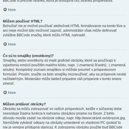
BBCode si prezrite stránku, ktorá je dostupná cez stránku prispievania.
Hore
Môžem používať HTML?
Bohužiaľ nie je možné používať akékoľvek HTML formátovanie na tomto fóre a
ani nieje možné túto možnosť zapnúť, administrátor však môže definovať
zvláštne BBCode značky, ktoré môžu HTML nahradiť.
Hore
Čo sú to smajlíky (emotikony)?
Smajlíky, alebo emotikony sú malé grafické obrázky, ktoré sa používajú k
vyjadreniu emócií použitím malého kódu, napr. :) znamená šťastný, :( znamená
smutný. Kompletný zoznam smajlíkov si môžete prezrieť v príspevkovom
formulári. Prosím, snažte sa tieto smajlíky nezneužívať, aby sa príspevok nestal
nečitateľným. Moderátor môže taktiež prípadne váš príspevok v tomto smere
zmeniť.
Hore
Môžem pridávať obrázky?
Obrázky sa môžu zobrazovať vo vašich príspevkoch, keďže v súčasnej dobe
neexistuje žiadna funkcia k nahraniu obrázkov priamo na fórum. Z tohto
dôvodu musíte zadať na obrázok odkaz, napr. http://www.stránk.xx/obrazok.jpg.
Nemôžete vytvárať odkazy na obrázky umiestené vo vlastnom PC (pokiaľ to
nie je verejne prístupná stanica). K zobrazeniu obrázku použite buď BBCode