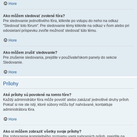
Hore
Ako môžem sledovať zvolené fóra?
Pre sledovanie jednotlivého fóra, kliknite po vstupu do neho na odkaz
"Sledovať toto fórum". Pre sledovanie témy kliknite na odkaz v ňom alebo pri
odosielaní príspevku zvoľte možnosť sledovať túto tému.
Hore
Ako môžem zrušiť sledovanie?
Pre zrušenie sledovania, prejdite v používateľskom panely do sekcie
Sledovanie.
Hore
Prílohy
Aké prílohy sú povolené na tomto fóre?
Každý administrátor fóra môže povoliť alebo zakázať jednotlivé druhy príloh.
Pokiaľ si nie ste istý, ktoré súbory môžu byť nahrávané, kontaktuje
administrátora fóra.
Hore
Ako si môžem zobraziť všetky svoje prílohy?
Pre zobrazenie kompletného zoznamu vami nahraných príloh, prejdite na