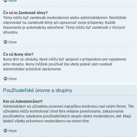
Hore
Čo sú to Zamknuté témy?
Témy môžu byť zamknuté moderátorom alebo administrátorom. Nemôžete
odpovedať na zamknuté témy ani upravovať svoje príspevky. Každé
hlasovanie je automaticky ukončené. Témy môžu byť zamknuté z rôznych
dôvodov.
Hore
Čo sú ikony tém?
Ikony tém sú obrázky, ktoré môžu byť spojené s príspevkom pre vyjadrenie
jeho obsahu. Ikony môžete používať iba vtedy pokiaľ vám nastavil
administrátor príslušné oprávnenie.
Hore
Používateľské úrovne a skupiny
Kto sú Administrátori?
Administrátori sú užívatelia poverení najvyššou kontrolou nad celým fórom. Títo
užívatelia môžu kontrolovať chod fóra vrátane povoľovania, zakazovania
používateľov, vytvárane používateľských skupín alebo moderátorov, atď. Majú
taktiež všetky právomoci moderátorov na celom fóre.
Hore