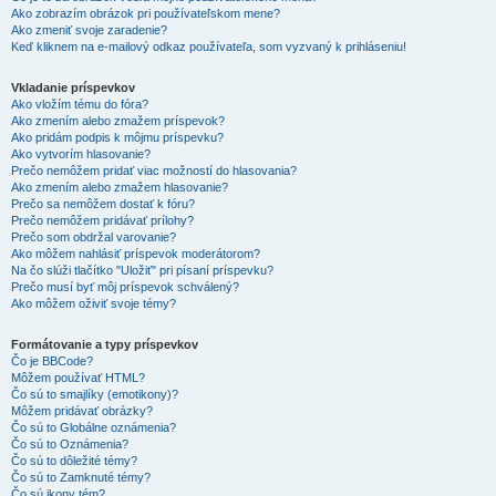
Ako zobrazím obrázok pri používateľskom mene?
Ako zmeniť svoje zaradenie?
Keď kliknem na e-mailový odkaz používateľa, som vyzvaný k prihláseniu!
Vkladanie príspevkov
Ako vložím tému do fóra?
Ako zmením alebo zmažem príspevok?
Ako pridám podpis k môjmu príspevku?
Ako vytvorím hlasovanie?
Prečo nemôžem pridať viac možností do hlasovania?
Ako zmením alebo zmažem hlasovanie?
Prečo sa nemôžem dostať k fóru?
Prečo nemôžem pridávať prílohy?
Prečo som obdržal varovanie?
Ako môžem nahlásiť príspevok moderátorom?
Na čo slúži tlačítko "Uložiť" pri písaní príspevku?
Prečo musí byť môj príspevok schválený?
Ako môžem oživiť svoje témy?
Formátovanie a typy príspevkov
Čo je BBCode?
Môžem používať HTML?
Čo sú to smajlíky (emotikony)?
Môžem pridávať obrázky?
Čo sú to Globálne oznámenia?
Čo sú to Oznámenia?
Čo sú to dôležité témy?
Čo sú to Zamknuté témy?
Čo sú ikony tém?