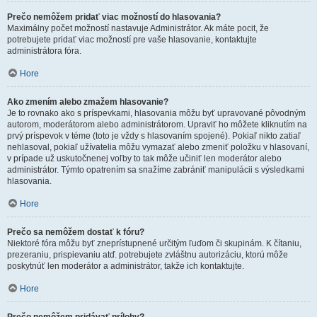
Prečo nemôžem pridať viac možností do hlasovania?
Maximálny počet možností nastavuje Administrátor. Ak máte pocit, že
potrebujete pridať viac možností pre vaše hlasovanie, kontaktujte
administrátora fóra.
Hore
Ako zmením alebo zmažem hlasovanie?
Je to rovnako ako s príspevkami, hlasovania môžu byť upravované pôvodným
autorom, moderátorom alebo administrátorom. Upraviť ho môžete kliknutím na
prvý príspevok v téme (toto je vždy s hlasovaním spojené). Pokiaľ nikto zatiaľ
nehlasoval, pokiaľ užívatelia môžu vymazať alebo zmeniť položku v hlasovaní,
v prípade už uskutočnenej voľby to tak môže učiniť len moderátor alebo
administrátor. Týmto opatrením sa snažíme zabrániť manipulácii s výsledkami
hlasovania.
Hore
Prečo sa nemôžem dostať k fóru?
Niektoré fóra môžu byť zneprístupnené určitým ľuďom či skupinám. K čítaniu,
prezeraniu, prispievaniu atď. potrebujete zvláštnu autorizáciu, ktorú môže
poskytnúť len moderátor a administrátor, takže ich kontaktujte.
Hore