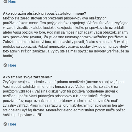
Hore
Ako zobrazím obrázok pri používateľskom mene?
Možno ste zaregistrovali pri prezeraní príspevkov dva obrázky pri
používateľskom mene. Ten prvý je obrázok spojený s Vašou úrovňou, zvyčajne
v tvare hviezdičiek alebo kociek ukazujúcich, koľko príspevkov ste už pridali,
alebo Vašu pozíciu vo fóre. Pod ním sa môže nachádzať väčší obrázok, známy
ako "postavička" (avatar), čo je vlastne unikátny obrázok každého používateľa.
Záleží na administrátorovi fóra, či postavičky povolí, či ako s nimi naloží (v akej
podobe sa zobrazia). Pokiaľ nemôžete využívať postavičky, potom práve vtedy
toto administrátori zakázali, a Vy by ste sa mali spýtať na dôvody (veríme, že sa
hodia).
Hore
Ako zmeniť svoje zaradenie?
Zvyčajne svoje zaradenie zmeniť priamo nemôžete (úrovne sa objavujú pod
Vašim používateľským menom v témach a vo Vašom profile, čo záleží na
použitom vzhľade). Väčšina diskusných fór používa hodnotenie úrovní k
rozlíšeniu počtu Vami pridaných príspevkov a k identifikácií určitých
používateľov, napr. označenie moderátorov a administrátorov môže mať
zvláštny vzhľad. Prosím, nezaťažujte fórum zbytočným prispievaním len aby
ste dosiahli vyššej úrovne. Moderátor alebo administrátor potom môže počet
Vašich príspevkov znížiť.
Hore