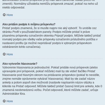
administrátor zmenili príspevok (tí by mali sami zanechať odkaz prečo ho
zmenili). Normálny užívatelia nemôžu príspevok zmazať, pokiaľ na neho už
niekto odpovedal.
Hore
Ako pridám podpis k môjmu príspevku?
Pridať podpis znamená, že si musíte najprv nie aký vytvoriť. To urobíte cez
stránku
Profil
v používateľskom panely. Podpis môžete pridať k práve
písanému príspevku označením okienka
Pripojiť podpis
. Môžete taktiež pridať
rovnaký podpis pre všetky vaše príspevky označením príslušného políčka v
nastavení profilu (je možné nepridávať podpis k vybraným príspevkom
odstránením tohto označenia).
Hore
Ako vytvorím hlasovanie?
Vytvorenie hlasovania je jednoduché. Pokiaľ pridáte nový príspevok (alebo
upravujete prví príspevok, pokiaľ môžete) mali by ste vidieť tlačítko Pridať
hlasovanie pod hlavným oknom na pridávanie príspevkov (pokiaľ to nevidíte,
zrejme nemáte oprávnenie vytvárať hlasovania). Mali by ste zadať názov
ankety a potom aspoň dve možnosti (nastavte napísaním názov otázky a
kliknite na Pridať odpoveď. Môžete taktiež pridať časový limit pre anketu, kde 0
znamená neobmedzenú voľbu. Počet odpovedí, ktoré môžete zadať, určuje
Administrátor fóra.
Hore