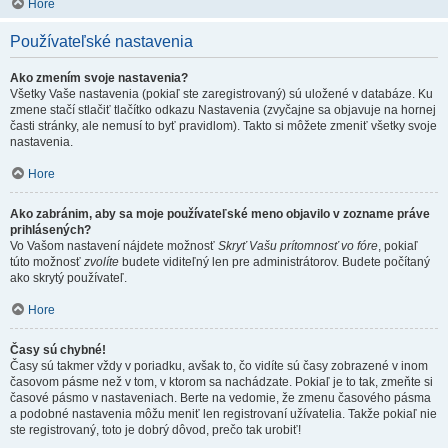
Hore
Používateľské nastavenia
Ako zmením svoje nastavenia?
Všetky Vaše nastavenia (pokiaľ ste zaregistrovaný) sú uložené v databáze. Ku
zmene stačí stlačiť tlačítko odkazu Nastavenia (zvyčajne sa objavuje na hornej
časti stránky, ale nemusí to byť pravidlom). Takto si môžete zmeniť všetky svoje
nastavenia.
Hore
Ako zabránim, aby sa moje používateľské meno objavilo v zozname práve
prihlásených?
Vo Vašom nastavení nájdete možnosť
Skryť Vašu prítomnosť vo fóre
, pokiaľ
túto možnosť
zvolíte
budete viditeľný len pre administrátorov. Budete počítaný
ako skrytý používateľ.
Hore
Časy sú chybné!
Časy sú takmer vždy v poriadku, avšak to, čo vidíte sú časy zobrazené v inom
časovom pásme než v tom, v ktorom sa nachádzate. Pokiaľ je to tak, zmeňte si
časové pásmo v nastaveniach. Berte na vedomie, že zmenu časového pásma
a podobné nastavenia môžu meniť len registrovaní užívatelia. Takže pokiaľ nie
ste registrovaný, toto je dobrý dôvod, prečo tak urobiť!