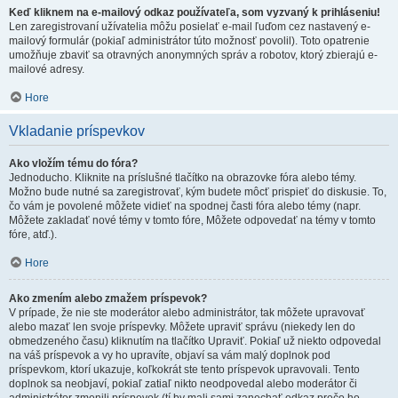
Keď kliknem na e-mailový odkaz používateľa, som vyzvaný k prihláseniu!
Len zaregistrovaní užívatelia môžu posielať e-mail ľuďom cez nastavený e-
mailový formulár (pokiaľ administrátor túto možnosť povolil). Toto opatrenie
umožňuje zbaviť sa otravných anonymných správ a robotov, ktorý zbierajú e-
mailové adresy.
Hore
Vkladanie príspevkov
Ako vložím tému do fóra?
Jednoducho. Kliknite na príslušné tlačítko na obrazovke fóra alebo témy.
Možno bude nutné sa zaregistrovať, kým budete môcť prispieť do diskusie. To,
čo vám je povolené môžete vidieť na spodnej časti fóra alebo témy (napr.
Môžete zakladať nové témy v tomto fóre, Môžete odpovedať na témy v tomto
fóre, atď.).
Hore
Ako zmením alebo zmažem príspevok?
V prípade, že nie ste moderátor alebo administrátor, tak môžete upravovať
alebo mazať len svoje príspevky. Môžete upraviť správu (niekedy len do
obmedzeného času) kliknutím na tlačítko Upraviť. Pokiaľ už niekto odpovedal
na váš príspevok a vy ho upravíte, objaví sa vám malý doplnok pod
príspevkom, ktorí ukazuje, koľkokrát ste tento príspevok upravovali. Tento
doplnok sa neobjaví, pokiaľ zatiaľ nikto neodpovedal alebo moderátor či