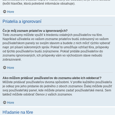
(kvôli hlavičke, ktorá potrebné informácie obsahuje).
Hore
Priatelia a ignorovaní
Čo je môj zoznam priateľov a ignorovaných?
Tieto zoznamy môžete využiť k triedeniu ostatných používateľov na fóre.
Napríklad užívatelia vo vašom zozname priateľov budú zobrazený vo vašom
používateľskom panely so svojím stavom a budete z nich môcť rýchlo vyberať
napr. pri písaní súkromných správ. Pokiaľ to umožňuje vzhľad fóra, príspevky
od týchto používateľov budú zvýraznene. Pokiaľ pridáte používateľov do
zoznamu ignorovaných, ich príspevky vám vo východzom stave nebudú
zobrazované.
Hore
Ako môžem pridávať používateľov do zoznamu alebo ich odoberať?
Môžete pridávať používateľov dvoma spôsobmi. V profile každého používateľa
je odkaz pre jeho pridanie do jedného z oboch zoznamov. Ďalej môžete použiť
svoj používateľský panel, kde môžete priamo zadať používateľské mená. Sem
taktiež môžete odobrať členov z vašich zoznamov.
Hore
Hľadanie na fóre