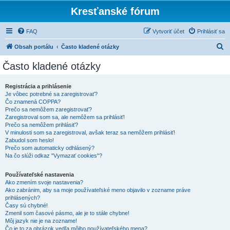
Kresťanské fórum
FAQ
Vytvoriť účet
Prihlásiť sa
H
Obsah portálu
Často kladené otázky
ľ
Často kladené otázky
a
d
Registrácia a prihlásenie
Je vôbec potrebné sa zaregistrovať?
a
Čo znamená COPPA?
ť
Prečo sa nemôžem zaregistrovať?
Zaregistroval som sa, ale nemôžem sa prihlásiť!
Prečo sa nemôžem prihlásiť?
V minulosti som sa zaregistroval, avšak teraz sa nemôžem prihlásiť!
Zabudol som heslo!
Prečo som automaticky odhlásený?
Na čo slúži odkaz "Vymazať cookies"?
Používateľské nastavenia
Ako zmením svoje nastavenia?
Ako zabránim, aby sa moje používateľské meno objavilo v zozname práve
prihlásených?
Časy sú chybné!
Zmenil som časové pásmo, ale je to stále chybne!
Môj jazyk nie je na zozname!
Čo je to za obrázok vedľa môjho používateľského mena?