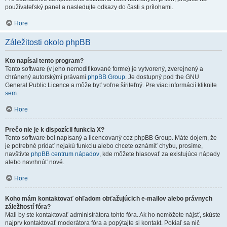
používateľský panel a nasledujte odkazy do časti s prílohami.
Hore
Záležitosti okolo phpBB
Kto napísal tento program?
Tento software (v jeho nemodifikované forme) je vytvorený, zverejnený a
chránený autorskými právami
phpBB Group
. Je dostupný pod the GNU
General Public Licence a môže byť voľne šíriteľný. Pre viac informácií kliknite
sem
.
Hore
Prečo nie je k dispozícii funkcia X?
Tento software bol napísaný a licencovaný cez phpBB Group. Máte dojem, že
je potrebné pridať nejakú funkciu alebo chcete oznámiť chybu, prosíme,
navštívte
phpBB centrum nápadov
, kde môžete hlasovať za existujúce nápady
alebo navrhnúť nové.
Hore
Koho mám kontaktovať ohľadom obťažujúcich e-mailov alebo právnych
záležitostí fóra?
Mali by ste kontaktovať administrátora tohto fóra. Ak ho nemôžete nájsť, skúste
najprv kontaktovať moderátora fóra a popýtajte si kontakt. Pokiaľ sa nič