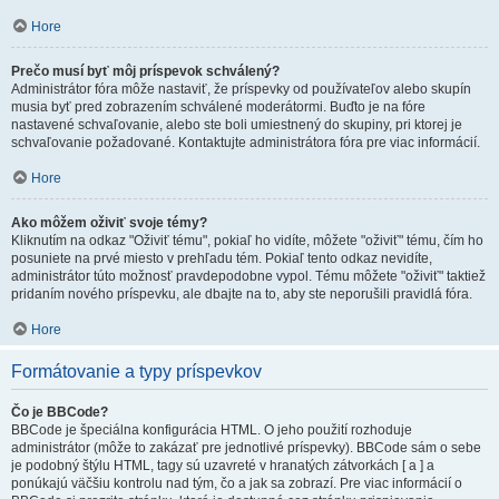
Hore
Prečo musí byť môj príspevok schválený?
Administrátor fóra môže nastaviť, že príspevky od používateľov alebo skupín
musia byť pred zobrazením schválené moderátormi. Buďto je na fóre
nastavené schvaľovanie, alebo ste boli umiestnený do skupiny, pri ktorej je
schvaľovanie požadované. Kontaktujte administrátora fóra pre viac informácií.
Hore
Ako môžem oživiť svoje témy?
Kliknutím na odkaz "Oživiť tému", pokiaľ ho vidíte, môžete "oživiť" tému, čím ho
posuniete na prvé miesto v prehľadu tém. Pokiaľ tento odkaz nevidíte,
administrátor túto možnosť pravdepodobne vypol. Tému môžete "oživiť" taktiež
pridaním nového príspevku, ale dbajte na to, aby ste neporušili pravidlá fóra.
Hore
Formátovanie a typy príspevkov
Čo je BBCode?
BBCode je špeciálna konfigurácia HTML. O jeho použití rozhoduje
administrátor (môže to zakázať pre jednotlivé príspevky). BBCode sám o sebe
je podobný štýlu HTML, tagy sú uzavreté v hranatých zátvorkách [ a ] a
ponúkajú väčšiu kontrolu nad tým, čo a jak sa zobrazí. Pre viac informácií o