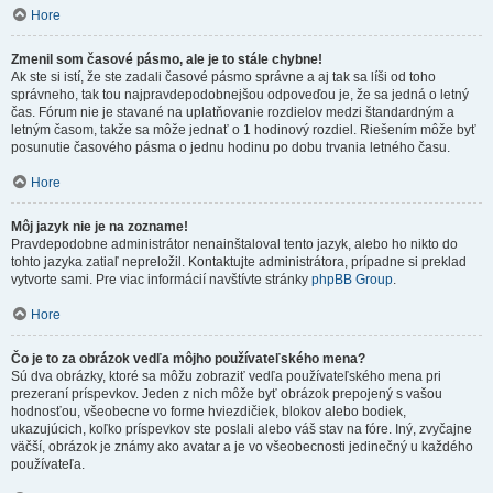
Hore
Zmenil som časové pásmo, ale je to stále chybne!
Ak ste si istí, že ste zadali časové pásmo správne a aj tak sa líši od toho
správneho, tak tou najpravdepodobnejšou odpoveďou je, že sa jedná o letný
čas. Fórum nie je stavané na uplatňovanie rozdielov medzi štandardným a
letným časom, takže sa môže jednať o 1 hodinový rozdiel. Riešením môže byť
posunutie časového pásma o jednu hodinu po dobu trvania letného času.
Hore
Môj jazyk nie je na zozname!
Pravdepodobne administrátor nenainštaloval tento jazyk, alebo ho nikto do
tohto jazyka zatiaľ nepreložil. Kontaktujte administrátora, prípadne si preklad
vytvorte sami. Pre viac informácií navštívte stránky
phpBB Group
.
Hore
Čo je to za obrázok vedľa môjho používateľského mena?
Sú dva obrázky, ktoré sa môžu zobraziť vedľa používateľského mena pri
prezeraní príspevkov. Jeden z nich môže byť obrázok prepojený s vašou
hodnosťou, všeobecne vo forme hviezdičiek, blokov alebo bodiek,
ukazujúcich, koľko príspevkov ste poslali alebo váš stav na fóre. Iný, zvyčajne
väčší, obrázok je známy ako avatar a je vo všeobecnosti jedinečný u každého
používateľa.