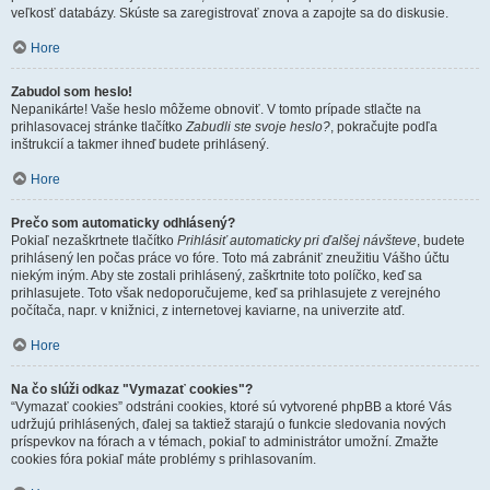
veľkosť databázy. Skúste sa zaregistrovať znova a zapojte sa do diskusie.
Hore
Zabudol som heslo!
Nepanikárte! Vaše heslo môžeme obnoviť. V tomto prípade stlačte na
prihlasovacej stránke tlačítko
Zabudli ste svoje heslo?
, pokračujte podľa
inštrukcií a takmer ihneď budete prihlásený.
Hore
Prečo som automaticky odhlásený?
Pokiaľ nezaškrtnete tlačítko
Prihlásiť automaticky pri ďalšej návšteve
, budete
prihlásený len počas práce vo fóre. Toto má zabrániť zneužitiu Vášho účtu
niekým iným. Aby ste zostali prihlásený, zaškrtnite toto políčko, keď sa
prihlasujete. Toto však nedoporučujeme, keď sa prihlasujete z verejného
počítača, napr. v knižnici, z internetovej kaviarne, na univerzite atď.
Hore
Na čo slúži odkaz "Vymazať cookies"?
“Vymazať cookies” odstráni cookies, ktoré sú vytvorené phpBB a ktoré Vás
udržujú prihlásených, ďalej sa taktiež starajú o funkcie sledovania nových
príspevkov na fórach a v témach, pokiaľ to administrátor umožní. Zmažte
cookies fóra pokiaľ máte problémy s prihlasovaním.