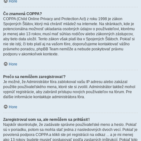
Hore
Čo znamená COPPA?
COPPA (Child Online Privacy and Protection Act) z roku 1998 je zákon
Spojených Štátov, ktorý má chrániť mládež na internete. Na stránkach, kde je
potencionálna možnosť ukladania osobných údajov o používateľovi, ktorému
je menej ako 13 rokov, musí mať súhlas rodičov alebo zákonných zástupcov,
aby tieto data uložil. Tento zákon však platí iba v Spojených Štátoch. Pokiaľ si
nie ste istý, či toto platí aj na vašom fóre, doporučujeme kontaktovať vášho
právneho poradcu, phpBB Team nemôže a nebude poskytovať právnu
podporu v akomkoľvek kontexte.
Hore
Prečo sa nemôžem zaregistrovať?
Je možné, že Administrátor fóra zablokoval vašu IP adresu alebo zakázal
použitie používateľského mena, ktoré ste si zvolili. Administrátor taktiež mohol
vypnúť registrácie, aby zabránil prístupu nových používateľov na fórum. Pre
ďalšie informácie kontaktuje administrátora fóra.
Hore
Zaregistroval som sa, ale nemôžem sa prihlásiť!
Najskôr skontrolujte, že zadávate správne používateľské meno a heslo. Pokiaľ
sú v poriadku, potom sa mohla stať jedna z nasledovných dvoch vecí. Pokiaľ je
povolená podpora COPPA a klikli ste pri registrácii na odkaz ... a je mi menej
ako 13 rokov, budete musieť postupovať podľa zaslaných inštrukcií. Pokiaľ toto