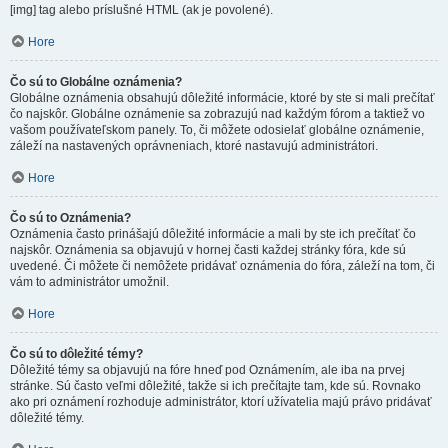
[img] tag alebo príslušné HTML (ak je povolené).
Hore
Čo sú to Globálne oznámenia?
Globálne oznámenia obsahujú dôležité informácie, ktoré by ste si mali prečítať
čo najskôr. Globálne oznámenie sa zobrazujú nad každým fórom a taktiež vo
vašom používateľskom panely. To, či môžete odosielať globálne oznámenie,
záleží na nastavených oprávneniach, ktoré nastavujú administrátori.
Hore
Čo sú to Oznámenia?
Oznámenia často prinášajú dôležité informácie a mali by ste ich prečítať čo
najskôr. Oznámenia sa objavujú v hornej časti každej stránky fóra, kde sú
uvedené. Či môžete či nemôžete pridávať oznámenia do fóra, záleží na tom, či
vám to administrátor umožnil.
Hore
Čo sú to dôležité témy?
Dôležité témy sa objavujú na fóre hneď pod Oznámením, ale iba na prvej
stránke. Sú často veľmi dôležité, takže si ich prečítajte tam, kde sú. Rovnako
ako pri oznámení rozhoduje administrátor, ktorí užívatelia majú právo pridávať
dôležité témy.