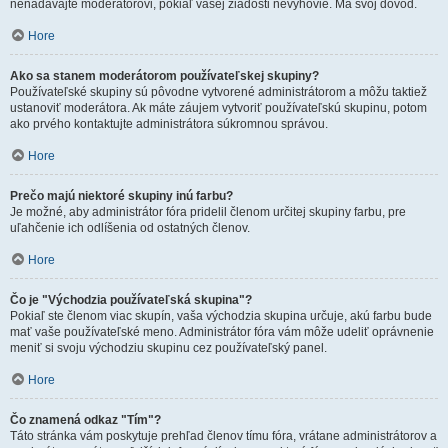
nenadávajte moderátorovi, pokiaľ vašej žiadosti nevyhovie. Má svoj dôvod.
Hore
Ako sa stanem moderátorom používateľskej skupiny?
Používateľské skupiny sú pôvodne vytvorené administrátorom a môžu taktiež
ustanoviť moderátora. Ak máte záujem vytvoriť používateľskú skupinu, potom
ako prvého kontaktujte administrátora súkromnou správou.
Hore
Prečo majú niektoré skupiny inú farbu?
Je možné, aby administrátor fóra pridelil členom určitej skupiny farbu, pre
uľahčenie ich odlíšenia od ostatných členov.
Hore
Čo je "Východzia používateľská skupina"?
Pokiaľ ste členom viac skupín, vaša východzia skupina určuje, akú farbu bude
mať vaše používateľské meno. Administrátor fóra vám môže udeliť oprávnenie
meniť si svoju východziu skupinu cez používateľský panel.
Hore
Čo znamená odkaz "Tím"?
Táto stránka vám poskytuje prehľad členov tímu fóra, vrátane administrátorov a