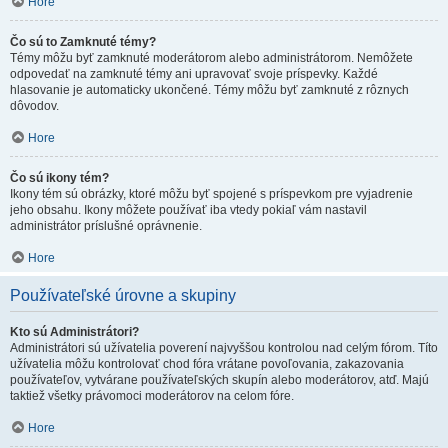
Hore
Čo sú to Zamknuté témy?
Témy môžu byť zamknuté moderátorom alebo administrátorom. Nemôžete
odpovedať na zamknuté témy ani upravovať svoje príspevky. Každé
hlasovanie je automaticky ukončené. Témy môžu byť zamknuté z rôznych
dôvodov.
Hore
Čo sú ikony tém?
Ikony tém sú obrázky, ktoré môžu byť spojené s príspevkom pre vyjadrenie
jeho obsahu. Ikony môžete používať iba vtedy pokiaľ vám nastavil
administrátor príslušné oprávnenie.
Hore
Používateľské úrovne a skupiny
Kto sú Administrátori?
Administrátori sú užívatelia poverení najvyššou kontrolou nad celým fórom. Títo
užívatelia môžu kontrolovať chod fóra vrátane povoľovania, zakazovania
používateľov, vytvárane používateľských skupín alebo moderátorov, atď. Majú
taktiež všetky právomoci moderátorov na celom fóre.
Hore