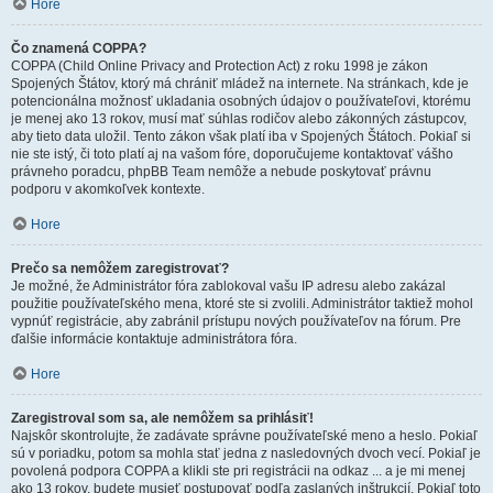
Hore
Čo znamená COPPA?
COPPA (Child Online Privacy and Protection Act) z roku 1998 je zákon
Spojených Štátov, ktorý má chrániť mládež na internete. Na stránkach, kde je
potencionálna možnosť ukladania osobných údajov o používateľovi, ktorému
je menej ako 13 rokov, musí mať súhlas rodičov alebo zákonných zástupcov,
aby tieto data uložil. Tento zákon však platí iba v Spojených Štátoch. Pokiaľ si
nie ste istý, či toto platí aj na vašom fóre, doporučujeme kontaktovať vášho
právneho poradcu, phpBB Team nemôže a nebude poskytovať právnu
podporu v akomkoľvek kontexte.
Hore
Prečo sa nemôžem zaregistrovať?
Je možné, že Administrátor fóra zablokoval vašu IP adresu alebo zakázal
použitie používateľského mena, ktoré ste si zvolili. Administrátor taktiež mohol
vypnúť registrácie, aby zabránil prístupu nových používateľov na fórum. Pre
ďalšie informácie kontaktuje administrátora fóra.
Hore
Zaregistroval som sa, ale nemôžem sa prihlásiť!
Najskôr skontrolujte, že zadávate správne používateľské meno a heslo. Pokiaľ
sú v poriadku, potom sa mohla stať jedna z nasledovných dvoch vecí. Pokiaľ je
povolená podpora COPPA a klikli ste pri registrácii na odkaz ... a je mi menej
ako 13 rokov, budete musieť postupovať podľa zaslaných inštrukcií. Pokiaľ toto