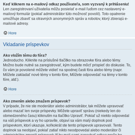
Keď kliknem na e-mailový odkaz používateľa, som vyzvaný k prihláseniu!
Len zaregistrovaní užívatelia môžu posielať e-mail ľuďom cez nastavený e-
mailový formulár (pokiaľ administrátor túto možnosť povolil). Toto opatrenie
umožňuje zbaviť sa otravných anonymných správ a robotov, ktorý zbierajú e-
mailové adresy.
Hore
Vkladanie príspevkov
Ako vložím tému do fóra?
Jednoducho. Kliknite na príslušné tlačítko na obrazovke fóra alebo témy.
Možno bude nutné sa zaregistrovať, kým budete môcť prispieť do diskusie. To,
čo vám je povolené môžete vidieť na spodnej časti fóra alebo témy (napr.
Môžete zakladať nové témy v tomto fóre, Môžete odpovedať na témy v tomto
fóre, atď.).
Hore
Ako zmením alebo zmažem príspevok?
V prípade, že nie ste moderátor alebo administrátor, tak môžete upravovať
alebo mazať len svoje príspevky. Môžete upraviť správu (niekedy len do
obmedzeného času) kliknutím na tlačítko Upraviť. Pokiaľ už niekto odpovedal
na váš príspevok a vy ho upravíte, objaví sa vám malý doplnok pod
príspevkom, ktorí ukazuje, koľkokrát ste tento príspevok upravovali. Tento
doplnok sa neobjaví, pokiaľ zatiaľ nikto neodpovedal alebo moderátor či