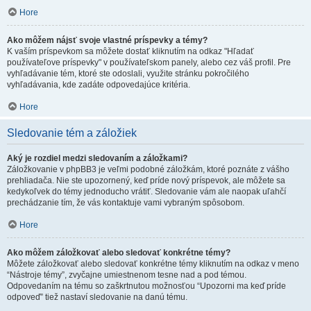
Hore
Ako môžem nájsť svoje vlastné príspevky a témy?
K vaším príspevkom sa môžete dostať kliknutím na odkaz "Hľadať
používateľove príspevky" v používateľskom panely, alebo cez váš profil. Pre
vyhľadávanie tém, ktoré ste odoslali, využite stránku pokročilého
vyhľadávania, kde zadáte odpovedajúce kritéria.
Hore
Sledovanie tém a záložiek
Aký je rozdiel medzi sledovaním a záložkami?
Záložkovanie v phpBB3 je veľmi podobné záložkám, ktoré poznáte z vášho
prehliadača. Nie ste upozornený, keď príde nový príspevok, ale môžete sa
kedykoľvek do témy jednoducho vrátiť. Sledovanie vám ale naopak uľahčí
prechádzanie tím, že vás kontaktuje vami vybraným spôsobom.
Hore
Ako môžem záložkovať alebo sledovať konkrétne témy?
Môžete záložkovať alebo sledovať konkrétne témy kliknutím na odkaz v meno
“Nástroje témy”, zvyčajne umiestnenom tesne nad a pod témou.
Odpovedaním na tému so zaškrtnutou možnosťou “Upozorni ma keď príde
odpoveď” tiež nastaví sledovanie na danú tému.