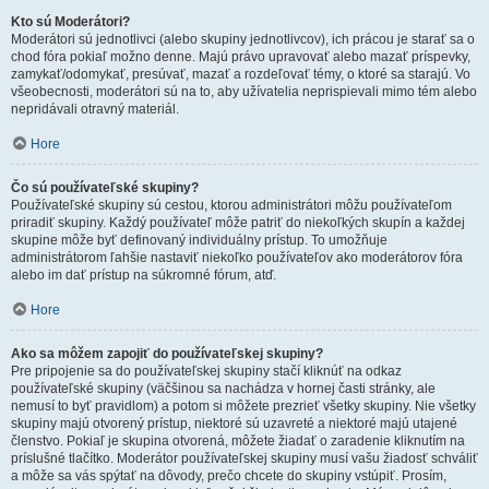
Kto sú Moderátori?
Moderátori sú jednotlivci (alebo skupiny jednotlivcov), ich prácou je starať sa o
chod fóra pokiaľ možno denne. Majú právo upravovať alebo mazať príspevky,
zamykať/odomykať, presúvať, mazať a rozdeľovať témy, o ktoré sa starajú. Vo
všeobecnosti, moderátori sú na to, aby užívatelia neprispievali mimo tém alebo
nepridávali otravný materiál.
Hore
Čo sú používateľské skupiny?
Používateľské skupiny sú cestou, ktorou administrátori môžu používateľom
priradiť skupiny. Každý používateľ môže patriť do niekoľkých skupín a každej
skupine môže byť definovaný individuálny prístup. To umožňuje
administrátorom ľahšie nastaviť niekoľko používateľov ako moderátorov fóra
alebo im dať prístup na súkromné fórum, atď.
Hore
Ako sa môžem zapojiť do používateľskej skupiny?
Pre pripojenie sa do používateľskej skupiny stačí kliknúť na odkaz
používateľské skupiny (väčšinou sa nachádza v hornej časti stránky, ale
nemusí to byť pravidlom) a potom si môžete prezrieť všetky skupiny. Nie všetky
skupiny majú otvorený prístup, niektoré sú uzavreté a niektoré majú utajené
členstvo. Pokiaľ je skupina otvorená, môžete žiadať o zaradenie kliknutím na
príslušné tlačítko. Moderátor používateľskej skupiny musí vašu žiadosť schváliť
a môže sa vás spýtať na dôvody, prečo chcete do skupiny vstúpiť. Prosím,