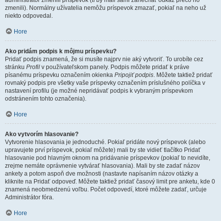
administrátor zmenili príspevok (tí by mali sami zanechať odkaz prečo ho
zmenili). Normálny užívatelia nemôžu príspevok zmazať, pokiaľ na neho už
niekto odpovedal.
Hore
Ako pridám podpis k môjmu príspevku?
Pridať podpis znamená, že si musíte najprv nie aký vytvoriť. To urobíte cez
stránku
Profil
v používateľskom panely. Podpis môžete pridať k práve
písanému príspevku označením okienka
Pripojiť podpis
. Môžete taktiež pridať
rovnaký podpis pre všetky vaše príspevky označením príslušného políčka v
nastavení profilu (je možné nepridávať podpis k vybraným príspevkom
odstránením tohto označenia).
Hore
Ako vytvorím hlasovanie?
Vytvorenie hlasovania je jednoduché. Pokiaľ pridáte nový príspevok (alebo
upravujete prví príspevok, pokiaľ môžete) mali by ste vidieť tlačítko Pridať
hlasovanie pod hlavným oknom na pridávanie príspevkov (pokiaľ to nevidíte,
zrejme nemáte oprávnenie vytvárať hlasovania). Mali by ste zadať názov
ankety a potom aspoň dve možnosti (nastavte napísaním názov otázky a
kliknite na Pridať odpoveď. Môžete taktiež pridať časový limit pre anketu, kde 0
znamená neobmedzenú voľbu. Počet odpovedí, ktoré môžete zadať, určuje
Administrátor fóra.
Hore