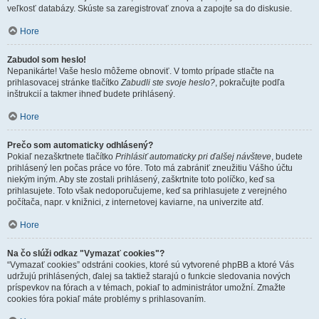
veľkosť databázy. Skúste sa zaregistrovať znova a zapojte sa do diskusie.
Hore
Zabudol som heslo!
Nepanikárte! Vaše heslo môžeme obnoviť. V tomto prípade stlačte na
prihlasovacej stránke tlačítko
Zabudli ste svoje heslo?
, pokračujte podľa
inštrukcií a takmer ihneď budete prihlásený.
Hore
Prečo som automaticky odhlásený?
Pokiaľ nezaškrtnete tlačítko
Prihlásiť automaticky pri ďalšej návšteve
, budete
prihlásený len počas práce vo fóre. Toto má zabrániť zneužitiu Vášho účtu
niekým iným. Aby ste zostali prihlásený, zaškrtnite toto políčko, keď sa
prihlasujete. Toto však nedoporučujeme, keď sa prihlasujete z verejného
počítača, napr. v knižnici, z internetovej kaviarne, na univerzite atď.
Hore
Na čo slúži odkaz "Vymazať cookies"?
“Vymazať cookies” odstráni cookies, ktoré sú vytvorené phpBB a ktoré Vás
udržujú prihlásených, ďalej sa taktiež starajú o funkcie sledovania nových
príspevkov na fórach a v témach, pokiaľ to administrátor umožní. Zmažte
cookies fóra pokiaľ máte problémy s prihlasovaním.