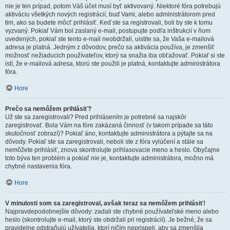
nie je ten prípad, potom Váš účet musí byť aktivovaný. Niektoré fóra potrebujú
aktiváciu všetkých nových registrácií, buď Vami, alebo administrátorom pred
tim, ako sa budete môcť prihlásiť. Keď ste sa registrovali, boli by ste k tomu
vyzvaný. Pokiaľ Vám bol zaslaný e-mail, postupujte podľa inštrukcií v ňom
uvedených, pokiaľ ste tento e-mail neobdržali, uistite sa, že Vaša e-mailová
adresa je platná. Jedným z dôvodov, prečo sa aktivácia používa, je zmenšiť
možnosť nežiaducich používateľov, ktorý sa snažia iba obťažovať. Pokiaľ si ste
istí, že e-mailová adresa, ktorú ste použili je platná, kontaktujte administrátora
fóra.
Hore
Prečo sa nemôžem prihlásiť?
Už ste sa zaregistrovali? Pred prihlásením je potrebné sa najskôr
zaregistrovať. Bola Vám na fóre zakázaná činnosť (v takom prípade sa táto
skutočnosť zobrazí)? Pokiaľ áno, kontaktujte administrátora a pýtajte sa na
dôvody. Pokiaľ ste sa zaregistrovali, neboli ste z fóra vylúčení a stále sa
nemôžete prihlásiť, znova skontrolujte prihlasovacie meno a heslo. Obyčajne
toto býva ten problém a pokiaľ nie je, kontaktujte administrátora, možno má
chybné nastavenia fóra.
Hore
V minulosti som sa zaregistroval, avšak teraz sa nemôžem prihlásiť!
Najpravdepodobnejšie dôvody: zadali ste chybné používateľské meno alebo
heslo (skontrolujte e-mail, ktorý ste obdržali pri registrácií). Je bežné, že sa
pravidelne odstraňujú užívatelia, ktorí ničím neprispeli, aby sa zmenšila