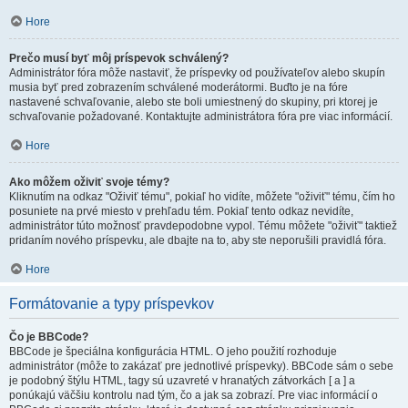
Hore
Prečo musí byť môj príspevok schválený?
Administrátor fóra môže nastaviť, že príspevky od používateľov alebo skupín
musia byť pred zobrazením schválené moderátormi. Buďto je na fóre
nastavené schvaľovanie, alebo ste boli umiestnený do skupiny, pri ktorej je
schvaľovanie požadované. Kontaktujte administrátora fóra pre viac informácií.
Hore
Ako môžem oživiť svoje témy?
Kliknutím na odkaz "Oživiť tému", pokiaľ ho vidíte, môžete "oživiť" tému, čím ho
posuniete na prvé miesto v prehľadu tém. Pokiaľ tento odkaz nevidíte,
administrátor túto možnosť pravdepodobne vypol. Tému môžete "oživiť" taktiež
pridaním nového príspevku, ale dbajte na to, aby ste neporušili pravidlá fóra.
Hore
Formátovanie a typy príspevkov
Čo je BBCode?
BBCode je špeciálna konfigurácia HTML. O jeho použití rozhoduje
administrátor (môže to zakázať pre jednotlivé príspevky). BBCode sám o sebe
je podobný štýlu HTML, tagy sú uzavreté v hranatých zátvorkách [ a ] a
ponúkajú väčšiu kontrolu nad tým, čo a jak sa zobrazí. Pre viac informácií o