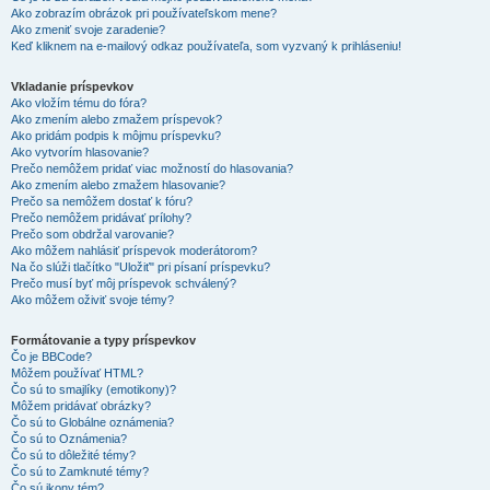
Ako zobrazím obrázok pri používateľskom mene?
Ako zmeniť svoje zaradenie?
Keď kliknem na e-mailový odkaz používateľa, som vyzvaný k prihláseniu!
Vkladanie príspevkov
Ako vložím tému do fóra?
Ako zmením alebo zmažem príspevok?
Ako pridám podpis k môjmu príspevku?
Ako vytvorím hlasovanie?
Prečo nemôžem pridať viac možností do hlasovania?
Ako zmením alebo zmažem hlasovanie?
Prečo sa nemôžem dostať k fóru?
Prečo nemôžem pridávať prílohy?
Prečo som obdržal varovanie?
Ako môžem nahlásiť príspevok moderátorom?
Na čo slúži tlačítko "Uložiť" pri písaní príspevku?
Prečo musí byť môj príspevok schválený?
Ako môžem oživiť svoje témy?
Formátovanie a typy príspevkov
Čo je BBCode?
Môžem používať HTML?
Čo sú to smajlíky (emotikony)?
Môžem pridávať obrázky?
Čo sú to Globálne oznámenia?
Čo sú to Oznámenia?
Čo sú to dôležité témy?
Čo sú to Zamknuté témy?
Čo sú ikony tém?