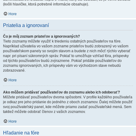
(kvôli hlavičke, ktorá potrebné informácie obsahuje).
Hore
Priatelia a ignorovaní
Čo je môj zoznam priateľov a ignorovaných?
Tieto zoznamy môžete využiť k triedeniu ostatných používateľov na fóre.
Napríklad užívatelia vo vašom zozname priateľov budú zobrazený vo vašom
používateľskom panely so svojím stavom a budete z nich môcť rýchlo vyberať
napr. pri písaní súkromných správ. Pokiaľ to umožňuje vzhľad fóra, príspevky
od týchto používateľov budú zvýraznene. Pokiaľ pridáte používateľov do
zoznamu ignorovaných, ich príspevky vám vo východzom stave nebudú
zobrazované.
Hore
Ako môžem pridávať používateľov do zoznamu alebo ich odoberať?
Môžete pridávať používateľov dvoma spôsobmi. V profile každého používateľa
je odkaz pre jeho pridanie do jedného z oboch zoznamov. Ďalej môžete použiť
svoj používateľský panel, kde môžete priamo zadať používateľské mená. Sem
taktiež môžete odobrať členov z vašich zoznamov.
Hore
Hľadanie na fóre