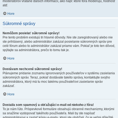
moderátorov vrátane ďalších informácií, ako napr. ktoré fóra moderujú, hodnosť
atď.
Hore
Súkromné správy
Nemôžem posielať súkromné správy!
Pre tento problém existujú tri hlavné dôvody. Nie ste zaregistrovaný alebo nie
ste prihlásený, alebo administrátor zakázal posielanie súkromných správ pre
celé fórum alebo to administrátor zakázal priamo vám. Pokiaľ je toto ten dôvod,
spýtajte sa administrátora, prečo to tomu tak je.
Hore
Dostávam nechcené súkromné správy!
Plánujeme pridanie zoznamu ignorovaných používateľov v systému zasielania
súkromných správ. Teraz, pokiaľ dostávate takéto správy, kontaktujte svojho
administrátora, ktorý má tu moc takému používateľovi zasielanie správ
zakázať.
Hore
Dostal/a som spamový a obťažujúci e-mail od niekoho z fóra!
To je nám ľúto. Príspevkové formuláre obsahujú obranné mechanizmy, ktorými
sa snažíme vystopovať takéhoto používateľa. Mali by ste napísať
administrátorovi a zaslať kópiu e-mailu, ktorý ste obdržali, čo je veľmi dôležité