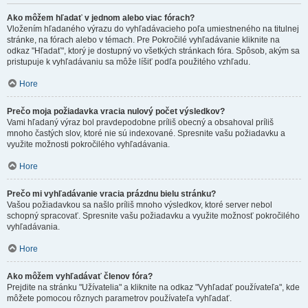
Ako môžem hľadať v jednom alebo viac fórach?
Vložením hľadaného výrazu do vyhľadávacieho poľa umiestneného na titulnej
stránke, na fórach alebo v témach. Pre Pokročilé vyhľadávanie kliknite na
odkaz "Hľadať", ktorý je dostupný vo všetkých stránkach fóra. Spôsob, akým sa
pristupuje k vyhľadávaniu sa môže líšiť podľa použitého vzhľadu.
Hore
Prečo moja požiadavka vracia nulový počet výsledkov?
Vami hľadaný výraz bol pravdepodobne príliš obecný a obsahoval príliš
mnoho častých slov, ktoré nie sú indexované. Spresnite vašu požiadavku a
využite možnosti pokročilého vyhľadávania.
Hore
Prečo mi vyhľadávanie vracia prázdnu bielu stránku?
Vašou požiadavkou sa našlo príliš mnoho výsledkov, ktoré server nebol
schopný spracovať. Spresnite vašu požiadavku a využite možnosť pokročilého
vyhľadávania.
Hore
Ako môžem vyhľadávať členov fóra?
Prejdite na stránku "Užívatelia" a kliknite na odkaz "Vyhľadať používateľa", kde
môžete pomocou rôznych parametrov používateľa vyhľadať.