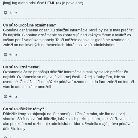
[img] tag alebo príslušné HTML (ak je povolené).
Hore
Čo sú to Globálne oznámenia?
Globálne oznámenia obsahujú dôležité informácie, ktoré by ste si mali prečítať
čo najskôr. Globálne oznámenie sa zobrazujú nad každým fórom a taktiež vo
vašom používateľskom panely. To, či môžete odosielať globálne oznámenie,
záleží na nastavených oprávneniach, ktoré nastavujú administrátori.
Hore
Čo sú to Oznámenia?
Oznámenia často prinášajú dôležité informácie a mali by ste ich prečítať čo
najskôr. Oznámenia sa objavujú v hornej časti každej stránky fóra, kde sú
uvedené. Či môžete či nemôžete pridávať oznámenia do fóra, záleží na tom, či
vám to administrátor umožnil.
Hore
Čo sú to dôležité témy?
Dôležité témy sa objavujú na fóre hneď pod Oznámením, ale iba na prvej
stránke. Sú často veľmi dôležité, takže si ich prečítajte tam, kde sú. Rovnako
ako pri oznámení rozhoduje administrátor, ktorí užívatelia majú právo pridávať
dôležité témy.