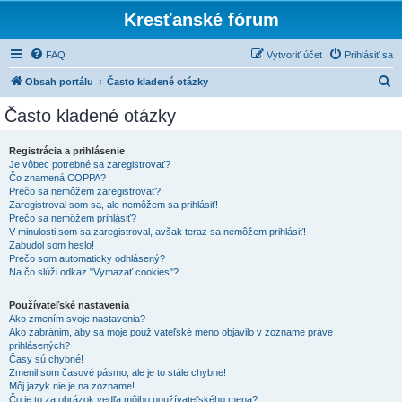
Kresťanské fórum
FAQ
Vytvoriť účet
Prihlásiť sa
H
Obsah portálu
Často kladené otázky
ľ
Často kladené otázky
a
d
Registrácia a prihlásenie
Je vôbec potrebné sa zaregistrovať?
a
Čo znamená COPPA?
ť
Prečo sa nemôžem zaregistrovať?
Zaregistroval som sa, ale nemôžem sa prihlásiť!
Prečo sa nemôžem prihlásiť?
V minulosti som sa zaregistroval, avšak teraz sa nemôžem prihlásiť!
Zabudol som heslo!
Prečo som automaticky odhlásený?
Na čo slúži odkaz "Vymazať cookies"?
Používateľské nastavenia
Ako zmením svoje nastavenia?
Ako zabránim, aby sa moje používateľské meno objavilo v zozname práve
prihlásených?
Časy sú chybné!
Zmenil som časové pásmo, ale je to stále chybne!
Môj jazyk nie je na zozname!
Čo je to za obrázok vedľa môjho používateľského mena?