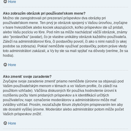
Hore
Ako zobrazím obrázok pri používateľskom mene?
Možno ste zaregistrovali pri prezeraní príspevkov dva obrázky pri
používateľskom mene. Ten prvý je obrázok spojený s Vašou úrovňou, zvyčajne
v tvare hviezdičiek alebo kociek ukazujúcich, koľko príspevkov ste už pridali,
alebo Vašu pozíciu vo fóre. Pod ním sa môže nachádzať väčší obrázok, známy
ako "postavička" (avatar), čo je vlastne unikátny obrázok každého používateľa.
Záleží na administrátorovi fóra, či postavičky povolí, či ako s nimi naloží (v akej
podobe sa zobrazia). Pokiaľ nemôžete využívať postavičky, potom práve vtedy
toto administrátori zakázali, a Vy by ste sa mali spýtať na dôvody (veríme, že sa
hodia).
Hore
Ako zmeniť svoje zaradenie?
Zvyčajne svoje zaradenie zmeniť priamo nemôžete (úrovne sa objavujú pod
Vašim používateľským menom v témach a vo Vašom profile, čo záleží na
použitom vzhľade). Väčšina diskusných fór používa hodnotenie úrovní k
rozlíšeniu počtu Vami pridaných príspevkov a k identifikácií určitých
používateľov, napr. označenie moderátorov a administrátorov môže mať
zvláštny vzhľad. Prosím, nezaťažujte fórum zbytočným prispievaním len aby
ste dosiahli vyššej úrovne. Moderátor alebo administrátor potom môže počet
Vašich príspevkov znížiť.
Hore