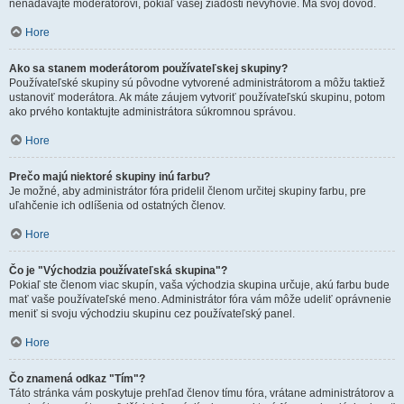
nenadávajte moderátorovi, pokiaľ vašej žiadosti nevyhovie. Má svoj dôvod.
Hore
Ako sa stanem moderátorom používateľskej skupiny?
Používateľské skupiny sú pôvodne vytvorené administrátorom a môžu taktiež
ustanoviť moderátora. Ak máte záujem vytvoriť používateľskú skupinu, potom
ako prvého kontaktujte administrátora súkromnou správou.
Hore
Prečo majú niektoré skupiny inú farbu?
Je možné, aby administrátor fóra pridelil členom určitej skupiny farbu, pre
uľahčenie ich odlíšenia od ostatných členov.
Hore
Čo je "Východzia používateľská skupina"?
Pokiaľ ste členom viac skupín, vaša východzia skupina určuje, akú farbu bude
mať vaše používateľské meno. Administrátor fóra vám môže udeliť oprávnenie
meniť si svoju východziu skupinu cez používateľský panel.
Hore
Čo znamená odkaz "Tím"?
Táto stránka vám poskytuje prehľad členov tímu fóra, vrátane administrátorov a