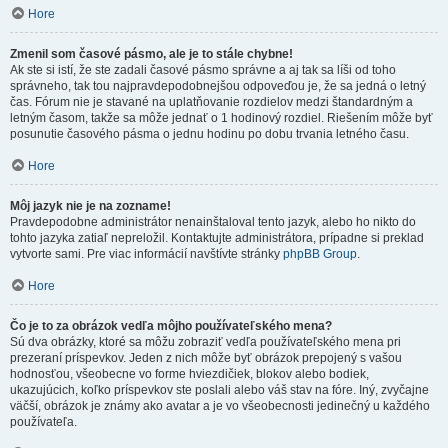
Hore
Zmenil som časové pásmo, ale je to stále chybne!
Ak ste si istí, že ste zadali časové pásmo správne a aj tak sa líši od toho
správneho, tak tou najpravdepodobnejšou odpoveďou je, že sa jedná o letný
čas. Fórum nie je stavané na uplatňovanie rozdielov medzi štandardným a
letným časom, takže sa môže jednať o 1 hodinový rozdiel. Riešením môže byť
posunutie časového pásma o jednu hodinu po dobu trvania letného času.
Hore
Môj jazyk nie je na zozname!
Pravdepodobne administrátor nenainštaloval tento jazyk, alebo ho nikto do
tohto jazyka zatiaľ nepreložil. Kontaktujte administrátora, prípadne si preklad
vytvorte sami. Pre viac informácií navštívte stránky
phpBB Group
.
Hore
Čo je to za obrázok vedľa môjho používateľského mena?
Sú dva obrázky, ktoré sa môžu zobraziť vedľa používateľského mena pri
prezeraní príspevkov. Jeden z nich môže byť obrázok prepojený s vašou
hodnosťou, všeobecne vo forme hviezdičiek, blokov alebo bodiek,
ukazujúcich, koľko príspevkov ste poslali alebo váš stav na fóre. Iný, zvyčajne
väčší, obrázok je známy ako avatar a je vo všeobecnosti jedinečný u každého
používateľa.