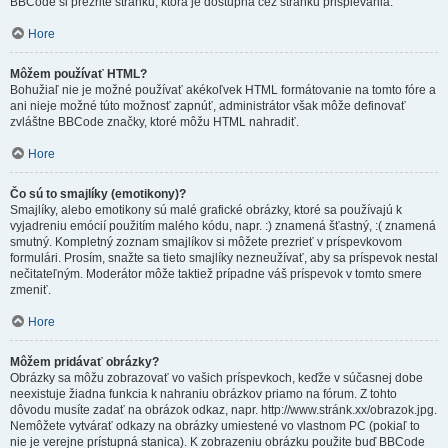
BBCode si prezrite stránku, ktorá je dostupná cez stránku prispievania.
Hore
Môžem používať HTML?
Bohužiaľ nie je možné používať akékoľvek HTML formátovanie na tomto fóre a
ani nieje možné túto možnosť zapnúť, administrátor však môže definovať
zvláštne BBCode značky, ktoré môžu HTML nahradiť.
Hore
Čo sú to smajlíky (emotikony)?
Smajlíky, alebo emotikony sú malé grafické obrázky, ktoré sa používajú k
vyjadreniu emócií použitím malého kódu, napr. :) znamená šťastný, :( znamená
smutný. Kompletný zoznam smajlíkov si môžete prezrieť v príspevkovom
formulári. Prosím, snažte sa tieto smajlíky nezneužívať, aby sa príspevok nestal
nečitateľným. Moderátor môže taktiež prípadne váš príspevok v tomto smere
zmeniť.
Hore
Môžem pridávať obrázky?
Obrázky sa môžu zobrazovať vo vašich príspevkoch, keďže v súčasnej dobe
neexistuje žiadna funkcia k nahraniu obrázkov priamo na fórum. Z tohto
dôvodu musíte zadať na obrázok odkaz, napr. http://www.stránk.xx/obrazok.jpg.
Nemôžete vytvárať odkazy na obrázky umiestené vo vlastnom PC (pokiaľ to
nie je verejne prístupná stanica). K zobrazeniu obrázku použite buď BBCode