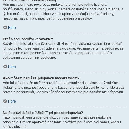
Prečo nemôžem pridávať prílohy?
Administrátor môže povoľovať pridávanie príloh pre jednotlivé fóra,
používateľov, alebo skupiny. Pokiaľ nemáte dostatočné oprávnenia z jednej z
týchto možností, alebo niektoré z nich úplne zabraňujú pridávať prílohy,
nezobrazí sa vám táto možnosť pri odosielaní príspevkov.
Hore
Prečo som obdržal varovanie?
Každý administrátor si môže stanoviť vlastné pravidlá na svojom fóre, pokiaľ
ich porušíte, môže vám byť udelené varovanie. Prosíme berte na vedomie, že
toto je plne v kompetencií administrátorov fóra a phpBB Group nemá s
vydávaním varovaní nič spoločné.
Hore
Ako môžem nahlásiť príspevok moderátorom?
Administrátor môže na fóre povoliť nahlasovanie príspevkov používateľovi.
Pokiaľ je táto možnosť povolené, u každého príspevku uvidíte ikonu, ktorá vás
privedie na formulár, kde vyplníte všetky informácie pre nahlásenie príspevku.
Hore
Na čo slúži tlačítko "Uložiť" pri písaní príspevku?
Táto možnosť vám umožňuje uložiť si rozpísané správy pre neskoršie
odoslanie. Pre ich opätovné načítanie navštívte používateľský panel, kde sú
správy uložené.