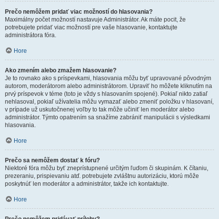
Prečo nemôžem pridať viac možností do hlasovania?
Maximálny počet možností nastavuje Administrátor. Ak máte pocit, že
potrebujete pridať viac možností pre vaše hlasovanie, kontaktujte
administrátora fóra.
Hore
Ako zmením alebo zmažem hlasovanie?
Je to rovnako ako s príspevkami, hlasovania môžu byť upravované pôvodným
autorom, moderátorom alebo administrátorom. Upraviť ho môžete kliknutím na
prvý príspevok v téme (toto je vždy s hlasovaním spojené). Pokiaľ nikto zatiaľ
nehlasoval, pokiaľ užívatelia môžu vymazať alebo zmeniť položku v hlasovaní,
v prípade už uskutočnenej voľby to tak môže učiniť len moderátor alebo
administrátor. Týmto opatrením sa snažíme zabrániť manipulácii s výsledkami
hlasovania.
Hore
Prečo sa nemôžem dostať k fóru?
Niektoré fóra môžu byť zneprístupnené určitým ľuďom či skupinám. K čítaniu,
prezeraniu, prispievaniu atď. potrebujete zvláštnu autorizáciu, ktorú môže
poskytnúť len moderátor a administrátor, takže ich kontaktujte.
Hore