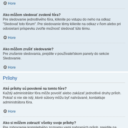
Hore
Ako môžem sledovať zvolené fóra?
Pre sledovanie jednotlivého fóra, kliknite po vstupu do neho na odkaz
"Sledovať toto fórum". Pre sledovanie témy kliknite na odkaz v ňom alebo pri
odosielaní príspevku zvoľte možnosť sledovať túto tému.
Hore
Ako môžem zrušiť sledovanie?
Pre zrušenie sledovania, prejdite v používateľskom panely do sekcie
Sledovanie.
Hore
Prílohy
Aké prílohy sú povolené na tomto fóre?
Každý administrátor fóra môže povoliť alebo zakázať jednotlivé druhy príloh.
Pokiaľ si nie ste istý, ktoré súbory môžu byť nahrávané, kontaktuje
administrátora fóra.
Hore
Ako si môžem zobraziť všetky svoje prílohy?
Pre zobrazenie kompletného zoznamu vami nahraných príloh, prejdite na