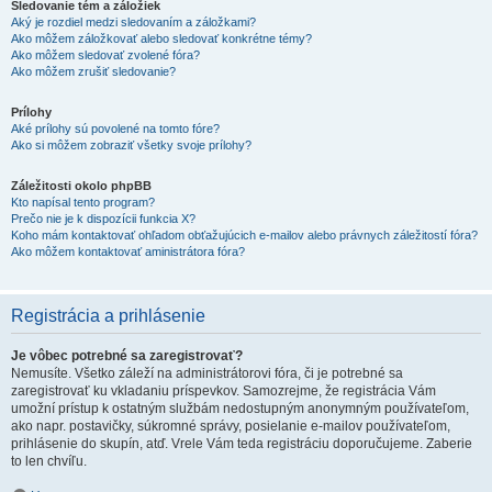
Sledovanie tém a záložiek
Aký je rozdiel medzi sledovaním a záložkami?
Ako môžem záložkovať alebo sledovať konkrétne témy?
Ako môžem sledovať zvolené fóra?
Ako môžem zrušiť sledovanie?
Prílohy
Aké prílohy sú povolené na tomto fóre?
Ako si môžem zobraziť všetky svoje prílohy?
Záležitosti okolo phpBB
Kto napísal tento program?
Prečo nie je k dispozícii funkcia X?
Koho mám kontaktovať ohľadom obťažujúcich e-mailov alebo právnych záležitostí fóra?
Ako môžem kontaktovať aministrátora fóra?
Registrácia a prihlásenie
Je vôbec potrebné sa zaregistrovať?
Nemusíte. Všetko záleží na administrátorovi fóra, či je potrebné sa
zaregistrovať ku vkladaniu príspevkov. Samozrejme, že registrácia Vám
umožní prístup k ostatným službám nedostupným anonymným používateľom,
ako napr. postavičky, súkromné správy, posielanie e-mailov používateľom,
prihlásenie do skupín, atď. Vrele Vám teda registráciu doporučujeme. Zaberie
to len chvíľu.