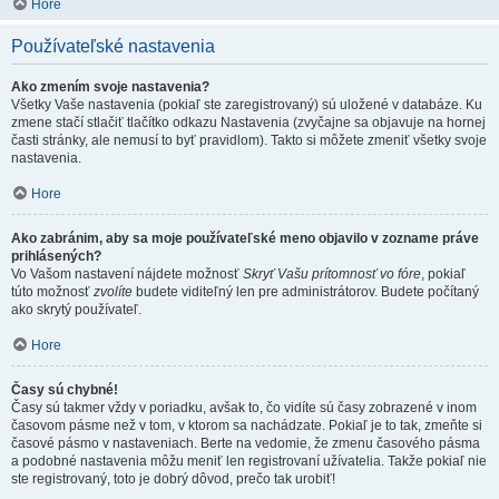
Hore
Používateľské nastavenia
Ako zmením svoje nastavenia?
Všetky Vaše nastavenia (pokiaľ ste zaregistrovaný) sú uložené v databáze. Ku
zmene stačí stlačiť tlačítko odkazu Nastavenia (zvyčajne sa objavuje na hornej
časti stránky, ale nemusí to byť pravidlom). Takto si môžete zmeniť všetky svoje
nastavenia.
Hore
Ako zabránim, aby sa moje používateľské meno objavilo v zozname práve
prihlásených?
Vo Vašom nastavení nájdete možnosť
Skryť Vašu prítomnosť vo fóre
, pokiaľ
túto možnosť
zvolíte
budete viditeľný len pre administrátorov. Budete počítaný
ako skrytý používateľ.
Hore
Časy sú chybné!
Časy sú takmer vždy v poriadku, avšak to, čo vidíte sú časy zobrazené v inom
časovom pásme než v tom, v ktorom sa nachádzate. Pokiaľ je to tak, zmeňte si
časové pásmo v nastaveniach. Berte na vedomie, že zmenu časového pásma
a podobné nastavenia môžu meniť len registrovaní užívatelia. Takže pokiaľ nie
ste registrovaný, toto je dobrý dôvod, prečo tak urobiť!