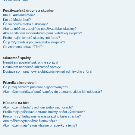
Používateľské úrovne a skupiny
Kto sú Administrátori?
Kto sú Moderátori?
Čo sú používateľské skupiny?
Ako sa môžem zapojiť do používateľskej skupiny?
Ako sa stanem moderátorom používateľskej skupiny?
Prečo majú niektoré skupiny inú farbu?
Čo je "Východzia používateľská skupina"?
Čo znamená odkaz "Tím"?
Súkromné správy
Nemôžem posielať súkromné správy!
Dostávam nechcené súkromné správy!
Dostal/a som spamový a obťažujúci e-mail od niekoho z fóra!
Priatelia a ignorovaní
Čo je môj zoznam priateľov a ignorovaných?
Ako môžem pridávať používateľov do zoznamu alebo ich odoberať?
Hľadanie na fóre
Ako môžem hľadať v jednom alebo viac fórach?
Prečo moja požiadavka vracia nulový počet výsledkov?
Prečo mi vyhľadávanie vracia prázdnu bielu stránku?
Ako môžem vyhľadávať členov fóra?
Ako môžem nájsť svoje vlastné príspevky a témy?