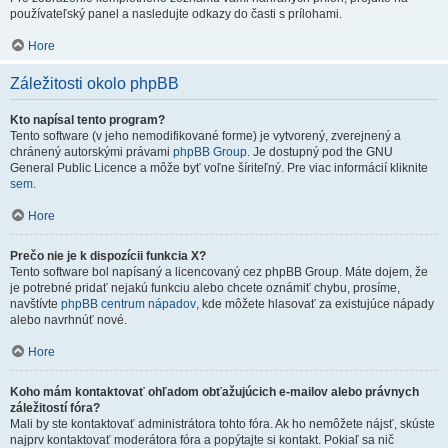
používateľský panel a nasledujte odkazy do časti s prílohami.
Hore
Záležitosti okolo phpBB
Kto napísal tento program?
Tento software (v jeho nemodifikované forme) je vytvorený, zverejnený a
chránený autorskými právami
phpBB Group
. Je dostupný pod the GNU
General Public Licence a môže byť voľne šíriteľný. Pre viac informácií kliknite
sem
.
Hore
Prečo nie je k dispozícii funkcia X?
Tento software bol napísaný a licencovaný cez phpBB Group. Máte dojem, že
je potrebné pridať nejakú funkciu alebo chcete oznámiť chybu, prosíme,
navštívte
phpBB centrum nápadov
, kde môžete hlasovať za existujúce nápady
alebo navrhnúť nové.
Hore
Koho mám kontaktovať ohľadom obťažujúcich e-mailov alebo právnych
záležitostí fóra?
Mali by ste kontaktovať administrátora tohto fóra. Ak ho nemôžete nájsť, skúste
najprv kontaktovať moderátora fóra a popýtajte si kontakt. Pokiaľ sa nič