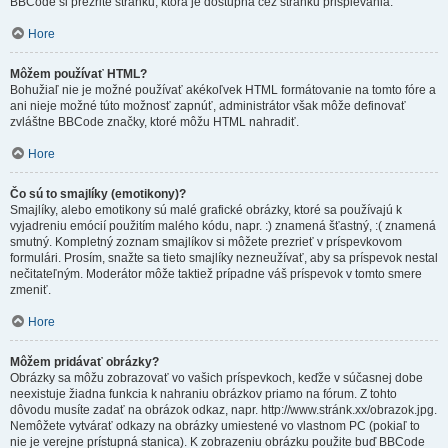
BBCode si prezrite stránku, ktorá je dostupná cez stránku prispievania.
Hore
Môžem používať HTML?
Bohužiaľ nie je možné používať akékoľvek HTML formátovanie na tomto fóre a
ani nieje možné túto možnosť zapnúť, administrátor však môže definovať
zvláštne BBCode značky, ktoré môžu HTML nahradiť.
Hore
Čo sú to smajlíky (emotikony)?
Smajlíky, alebo emotikony sú malé grafické obrázky, ktoré sa používajú k
vyjadreniu emócií použitím malého kódu, napr. :) znamená šťastný, :( znamená
smutný. Kompletný zoznam smajlíkov si môžete prezrieť v príspevkovom
formulári. Prosím, snažte sa tieto smajlíky nezneužívať, aby sa príspevok nestal
nečitateľným. Moderátor môže taktiež prípadne váš príspevok v tomto smere
zmeniť.
Hore
Môžem pridávať obrázky?
Obrázky sa môžu zobrazovať vo vašich príspevkoch, keďže v súčasnej dobe
neexistuje žiadna funkcia k nahraniu obrázkov priamo na fórum. Z tohto
dôvodu musíte zadať na obrázok odkaz, napr. http://www.stránk.xx/obrazok.jpg.
Nemôžete vytvárať odkazy na obrázky umiestené vo vlastnom PC (pokiaľ to
nie je verejne prístupná stanica). K zobrazeniu obrázku použite buď BBCode