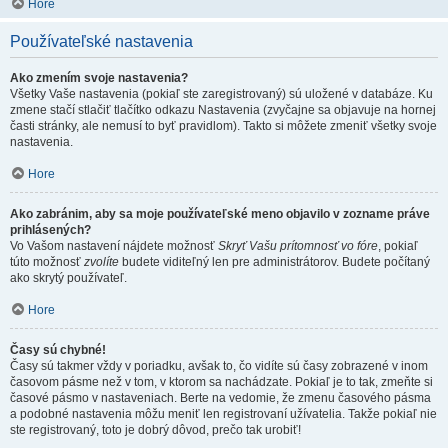
Hore
Používateľské nastavenia
Ako zmením svoje nastavenia?
Všetky Vaše nastavenia (pokiaľ ste zaregistrovaný) sú uložené v databáze. Ku
zmene stačí stlačiť tlačítko odkazu Nastavenia (zvyčajne sa objavuje na hornej
časti stránky, ale nemusí to byť pravidlom). Takto si môžete zmeniť všetky svoje
nastavenia.
Hore
Ako zabránim, aby sa moje používateľské meno objavilo v zozname práve
prihlásených?
Vo Vašom nastavení nájdete možnosť
Skryť Vašu prítomnosť vo fóre
, pokiaľ
túto možnosť
zvolíte
budete viditeľný len pre administrátorov. Budete počítaný
ako skrytý používateľ.
Hore
Časy sú chybné!
Časy sú takmer vždy v poriadku, avšak to, čo vidíte sú časy zobrazené v inom
časovom pásme než v tom, v ktorom sa nachádzate. Pokiaľ je to tak, zmeňte si
časové pásmo v nastaveniach. Berte na vedomie, že zmenu časového pásma
a podobné nastavenia môžu meniť len registrovaní užívatelia. Takže pokiaľ nie
ste registrovaný, toto je dobrý dôvod, prečo tak urobiť!