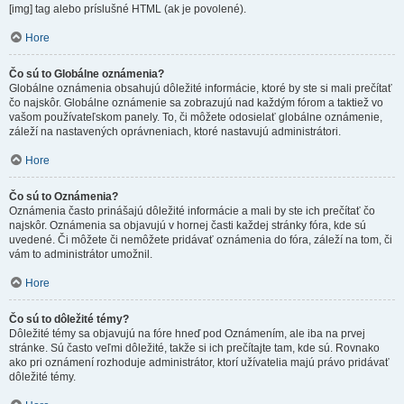
[img] tag alebo príslušné HTML (ak je povolené).
Hore
Čo sú to Globálne oznámenia?
Globálne oznámenia obsahujú dôležité informácie, ktoré by ste si mali prečítať
čo najskôr. Globálne oznámenie sa zobrazujú nad každým fórom a taktiež vo
vašom používateľskom panely. To, či môžete odosielať globálne oznámenie,
záleží na nastavených oprávneniach, ktoré nastavujú administrátori.
Hore
Čo sú to Oznámenia?
Oznámenia často prinášajú dôležité informácie a mali by ste ich prečítať čo
najskôr. Oznámenia sa objavujú v hornej časti každej stránky fóra, kde sú
uvedené. Či môžete či nemôžete pridávať oznámenia do fóra, záleží na tom, či
vám to administrátor umožnil.
Hore
Čo sú to dôležité témy?
Dôležité témy sa objavujú na fóre hneď pod Oznámením, ale iba na prvej
stránke. Sú často veľmi dôležité, takže si ich prečítajte tam, kde sú. Rovnako
ako pri oznámení rozhoduje administrátor, ktorí užívatelia majú právo pridávať
dôležité témy.