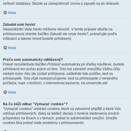
veľkosť databázy. Skúste sa zaregistrovať znova a zapojte sa do diskusie.
Hore
Zabudol som heslo!
Nepanikárte! Vaše heslo môžeme obnoviť. V tomto prípade stlačte na
prihlasovacej stránke tlačítko
Zabudli ste svoje heslo?
, pokračujte podľa
inštrukcií a takmer ihneď budete prihlásený.
Hore
Prečo som automaticky odhlásený?
Pokiaľ nezaškrtnete tlačítko
Prihlásiť automaticky pri ďalšej návšteve
, budete
prihlásený len počas práce vo fóre. Toto má zabrániť zneužitiu Vášho účtu
niekým iným. Aby ste zostali prihlásený, zaškrtnite toto políčko, keď sa
prihlasujete. Toto však nedoporučujeme, keď sa prihlasujete z verejného
počítača, napr. v knižnici, z internetovej kaviarne, na univerzite atď.
Hore
Na čo slúži odkaz "Vymazať cookies"?
“Vymazať cookies” odstráni cookies, ktoré sú vytvorené phpBB a ktoré Vás
udržujú prihlásených, ďalej sa taktiež starajú o funkcie sledovania nových
príspevkov na fórach a v témach, pokiaľ to administrátor umožní. Zmažte
cookies fóra pokiaľ máte problémy s prihlasovaním.