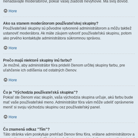
nenadávajte moderátorovi, pokiaľ vašej žiadosti nevyhovie. Má svoj dôvod.
Hore
Ako sa stanem moderátorom používateľskej skupiny?
Používateľské skupiny sú pôvodne vytvorené administrátorom a môžu taktiež
ustanoviť moderátora. Ak máte záujem vytvoriť používateľskú skupinu, potom
ako prvého kontaktujte administrátora súkromnou správou.
Hore
Prečo majú niektoré skupiny inú farbu?
Je možné, aby administrátor fóra pridelil členom určitej skupiny farbu, pre
uľahčenie ich odlíšenia od ostatných členov.
Hore
Čo je "Východzia používateľská skupina"?
Pokiaľ ste členom viac skupín, vaša východzia skupina určuje, akú farbu bude
mať vaše používateľské meno. Administrátor fóra vám môže udeliť oprávnenie
meniť si svoju východziu skupinu cez používateľský panel.
Hore
Čo znamená odkaz "Tím"?
Táto stránka vám poskytuje prehľad členov tímu fóra, vrátane administrátorov a