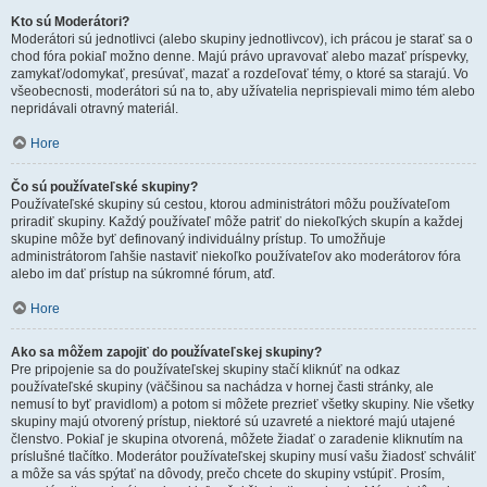
Kto sú Moderátori?
Moderátori sú jednotlivci (alebo skupiny jednotlivcov), ich prácou je starať sa o
chod fóra pokiaľ možno denne. Majú právo upravovať alebo mazať príspevky,
zamykať/odomykať, presúvať, mazať a rozdeľovať témy, o ktoré sa starajú. Vo
všeobecnosti, moderátori sú na to, aby užívatelia neprispievali mimo tém alebo
nepridávali otravný materiál.
Hore
Čo sú používateľské skupiny?
Používateľské skupiny sú cestou, ktorou administrátori môžu používateľom
priradiť skupiny. Každý používateľ môže patriť do niekoľkých skupín a každej
skupine môže byť definovaný individuálny prístup. To umožňuje
administrátorom ľahšie nastaviť niekoľko používateľov ako moderátorov fóra
alebo im dať prístup na súkromné fórum, atď.
Hore
Ako sa môžem zapojiť do používateľskej skupiny?
Pre pripojenie sa do používateľskej skupiny stačí kliknúť na odkaz
používateľské skupiny (väčšinou sa nachádza v hornej časti stránky, ale
nemusí to byť pravidlom) a potom si môžete prezrieť všetky skupiny. Nie všetky
skupiny majú otvorený prístup, niektoré sú uzavreté a niektoré majú utajené
členstvo. Pokiaľ je skupina otvorená, môžete žiadať o zaradenie kliknutím na
príslušné tlačítko. Moderátor používateľskej skupiny musí vašu žiadosť schváliť
a môže sa vás spýtať na dôvody, prečo chcete do skupiny vstúpiť. Prosím,