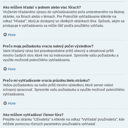
Ako môžem hľadať v jednom alebo viac fórach?
Vložením hľadaného výrazu do vyhľadávacieho poľa umiestneného na titulnej
stránke, na fórach alebo v témach. Pre Pokročilé vyhľadávanie kliknite na
odkaz "Hľadať", ktorý je dostupný vo všetkých stránkach fóra. Spôsob, akým sa
pristupuje k vyhľadávaniu sa môže líšiť podľa použitého vzhľadu.
Hore
Prečo moja požiadavka vracia nulový počet výsledkov?
Vami hľadaný výraz bol pravdepodobne príliš obecný a obsahoval príliš
mnoho častých slov, ktoré nie sú indexované. Spresnite vašu požiadavku a
využite možnosti pokročilého vyhľadávania.
Hore
Prečo mi vyhľadávanie vracia prázdnu bielu stránku?
Vašou požiadavkou sa našlo príliš mnoho výsledkov, ktoré server nebol
schopný spracovať. Spresnite vašu požiadavku a využite možnosť pokročilého
vyhľadávania.
Hore
Ako môžem vyhľadávať členov fóra?
Prejdite na stránku "Užívatelia" a kliknite na odkaz "Vyhľadať používateľa", kde
môžete pomocou rôznych parametrov používateľa vyhľadať.