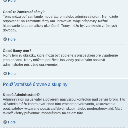
Hore
Čo sú to Zamknuté témy?
Témy môžu byť zamknuté moderátorom alebo administrátorom. Nemôžete
odpovedať na zamknuté témy ani upravovať svoje príspevky. Každé
hlasovanie je automaticky ukončené. Témy môžu byť zamknuté z rôznych
dôvodov.
Hore
Čo sú ikony tém?
Ikony tém sú obrázky, ktoré môžu byť spojené s príspevkom pre vyjadrenie
jeho obsahu. Ikony môžete používať iba vtedy pokiaľ vám nastavil
administrátor príslušné oprávnenie.
Hore
Používateľské úrovne a skupiny
Kto sú Administrátori?
Administrátori sú užívatelia poverení najvyššou kontrolou nad celým fórom. Títo
užívatelia môžu kontrolovať chod fóra vrátane povoľovania, zakazovania
používateľov, vytvárane používateľských skupín alebo moderátorov, atď. Majú
taktiež všetky právomoci moderátorov na celom fóre.
Hore