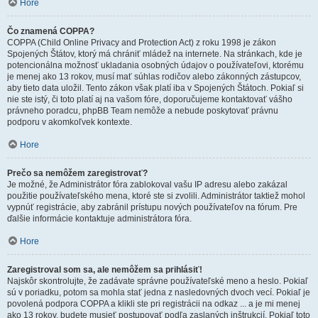
Hore
Čo znamená COPPA?
COPPA (Child Online Privacy and Protection Act) z roku 1998 je zákon
Spojených Štátov, ktorý má chrániť mládež na internete. Na stránkach, kde je
potencionálna možnosť ukladania osobných údajov o používateľovi, ktorému
je menej ako 13 rokov, musí mať súhlas rodičov alebo zákonných zástupcov,
aby tieto data uložil. Tento zákon však platí iba v Spojených Štátoch. Pokiaľ si
nie ste istý, či toto platí aj na vašom fóre, doporučujeme kontaktovať vášho
právneho poradcu, phpBB Team nemôže a nebude poskytovať právnu
podporu v akomkoľvek kontexte.
Hore
Prečo sa nemôžem zaregistrovať?
Je možné, že Administrátor fóra zablokoval vašu IP adresu alebo zakázal
použitie používateľského mena, ktoré ste si zvolili. Administrátor taktiež mohol
vypnúť registrácie, aby zabránil prístupu nových používateľov na fórum. Pre
ďalšie informácie kontaktuje administrátora fóra.
Hore
Zaregistroval som sa, ale nemôžem sa prihlásiť!
Najskôr skontrolujte, že zadávate správne používateľské meno a heslo. Pokiaľ
sú v poriadku, potom sa mohla stať jedna z nasledovných dvoch vecí. Pokiaľ je
povolená podpora COPPA a klikli ste pri registrácii na odkaz ... a je mi menej
ako 13 rokov, budete musieť postupovať podľa zaslaných inštrukcií. Pokiaľ toto