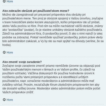
Hore
Ako zobrazím obrázok pri používateľskom mene?
Možno ste zaregistrovali pri prezeraní príspevkov dva obrázky pri
používateľskom mene. Ten prvý je obrázok spojený s Vašou úrovňou, zvyčajne
v tvare hviezdičiek alebo kociek ukazujúcich, koľko príspevkov ste už pridali,
alebo Vašu pozíciu vo fóre. Pod ním sa môže nachádzať väčší obrázok, známy
ako "postavička" (avatar), čo je vlastne unikátny obrázok každého používateľa.
Záleží na administrátorovi fóra, či postavičky povolí, či ako s nimi naloží (v akej
podobe sa zobrazia). Pokiaľ nemôžete využívať postavičky, potom práve vtedy
toto administrátori zakázali, a Vy by ste sa mali spýtať na dôvody (veríme, že sa
hodia).
Hore
Ako zmeniť svoje zaradenie?
Zvyčajne svoje zaradenie zmeniť priamo nemôžete (úrovne sa objavujú pod
Vašim používateľským menom v témach a vo Vašom profile, čo záleží na
použitom vzhľade). Väčšina diskusných fór používa hodnotenie úrovní k
rozlíšeniu počtu Vami pridaných príspevkov a k identifikácií určitých
používateľov, napr. označenie moderátorov a administrátorov môže mať
zvláštny vzhľad. Prosím, nezaťažujte fórum zbytočným prispievaním len aby
ste dosiahli vyššej úrovne. Moderátor alebo administrátor potom môže počet
Vašich príspevkov znížiť.
Hore