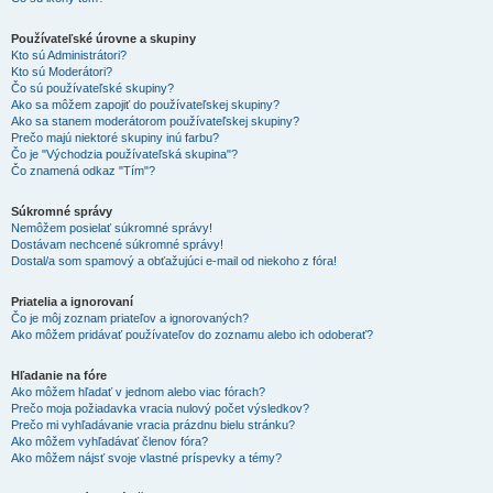
Používateľské úrovne a skupiny
Kto sú Administrátori?
Kto sú Moderátori?
Čo sú používateľské skupiny?
Ako sa môžem zapojiť do používateľskej skupiny?
Ako sa stanem moderátorom používateľskej skupiny?
Prečo majú niektoré skupiny inú farbu?
Čo je "Východzia používateľská skupina"?
Čo znamená odkaz "Tím"?
Súkromné správy
Nemôžem posielať súkromné správy!
Dostávam nechcené súkromné správy!
Dostal/a som spamový a obťažujúci e-mail od niekoho z fóra!
Priatelia a ignorovaní
Čo je môj zoznam priateľov a ignorovaných?
Ako môžem pridávať používateľov do zoznamu alebo ich odoberať?
Hľadanie na fóre
Ako môžem hľadať v jednom alebo viac fórach?
Prečo moja požiadavka vracia nulový počet výsledkov?
Prečo mi vyhľadávanie vracia prázdnu bielu stránku?
Ako môžem vyhľadávať členov fóra?
Ako môžem nájsť svoje vlastné príspevky a témy?