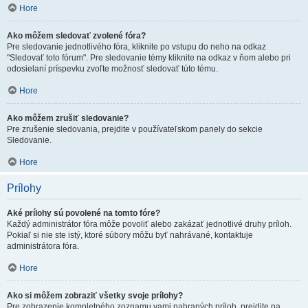
Hore
Ako môžem sledovať zvolené fóra?
Pre sledovanie jednotlivého fóra, kliknite po vstupu do neho na odkaz
"Sledovať toto fórum". Pre sledovanie témy kliknite na odkaz v ňom alebo pri
odosielaní príspevku zvoľte možnosť sledovať túto tému.
Hore
Ako môžem zrušiť sledovanie?
Pre zrušenie sledovania, prejdite v používateľskom panely do sekcie
Sledovanie.
Hore
Prílohy
Aké prílohy sú povolené na tomto fóre?
Každý administrátor fóra môže povoliť alebo zakázať jednotlivé druhy príloh.
Pokiaľ si nie ste istý, ktoré súbory môžu byť nahrávané, kontaktuje
administrátora fóra.
Hore
Ako si môžem zobraziť všetky svoje prílohy?
Pre zobrazenie kompletného zoznamu vami nahraných príloh, prejdite na