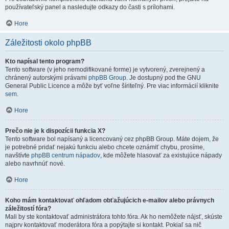
používateľský panel a nasledujte odkazy do časti s prílohami.
Hore
Záležitosti okolo phpBB
Kto napísal tento program?
Tento software (v jeho nemodifikované forme) je vytvorený, zverejnený a
chránený autorskými právami
phpBB Group
. Je dostupný pod the GNU
General Public Licence a môže byť voľne šíriteľný. Pre viac informácií kliknite
sem
.
Hore
Prečo nie je k dispozícii funkcia X?
Tento software bol napísaný a licencovaný cez phpBB Group. Máte dojem, že
je potrebné pridať nejakú funkciu alebo chcete oznámiť chybu, prosíme,
navštívte
phpBB centrum nápadov
, kde môžete hlasovať za existujúce nápady
alebo navrhnúť nové.
Hore
Koho mám kontaktovať ohľadom obťažujúcich e-mailov alebo právnych
záležitostí fóra?
Mali by ste kontaktovať administrátora tohto fóra. Ak ho nemôžete nájsť, skúste
najprv kontaktovať moderátora fóra a popýtajte si kontakt. Pokiaľ sa nič