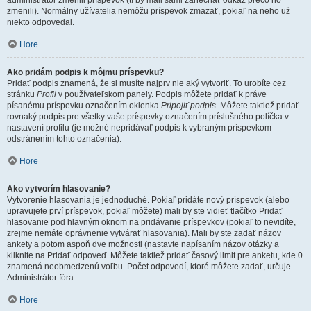
administrátor zmenili príspevok (tí by mali sami zanechať odkaz prečo ho
zmenili). Normálny užívatelia nemôžu príspevok zmazať, pokiaľ na neho už
niekto odpovedal.
Hore
Ako pridám podpis k môjmu príspevku?
Pridať podpis znamená, že si musíte najprv nie aký vytvoriť. To urobíte cez
stránku
Profil
v používateľskom panely. Podpis môžete pridať k práve
písanému príspevku označením okienka
Pripojiť podpis
. Môžete taktiež pridať
rovnaký podpis pre všetky vaše príspevky označením príslušného políčka v
nastavení profilu (je možné nepridávať podpis k vybraným príspevkom
odstránením tohto označenia).
Hore
Ako vytvorím hlasovanie?
Vytvorenie hlasovania je jednoduché. Pokiaľ pridáte nový príspevok (alebo
upravujete prví príspevok, pokiaľ môžete) mali by ste vidieť tlačítko Pridať
hlasovanie pod hlavným oknom na pridávanie príspevkov (pokiaľ to nevidíte,
zrejme nemáte oprávnenie vytvárať hlasovania). Mali by ste zadať názov
ankety a potom aspoň dve možnosti (nastavte napísaním názov otázky a
kliknite na Pridať odpoveď. Môžete taktiež pridať časový limit pre anketu, kde 0
znamená neobmedzenú voľbu. Počet odpovedí, ktoré môžete zadať, určuje
Administrátor fóra.
Hore