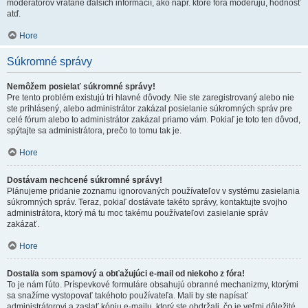
moderátorov vrátane ďalších informácií, ako napr. ktoré fóra moderujú, hodnosť
atď.
Hore
Súkromné správy
Nemôžem posielať súkromné správy!
Pre tento problém existujú tri hlavné dôvody. Nie ste zaregistrovaný alebo nie
ste prihlásený, alebo administrátor zakázal posielanie súkromných správ pre
celé fórum alebo to administrátor zakázal priamo vám. Pokiaľ je toto ten dôvod,
spýtajte sa administrátora, prečo to tomu tak je.
Hore
Dostávam nechcené súkromné správy!
Plánujeme pridanie zoznamu ignorovaných používateľov v systému zasielania
súkromných správ. Teraz, pokiaľ dostávate takéto správy, kontaktujte svojho
administrátora, ktorý má tu moc takému používateľovi zasielanie správ
zakázať.
Hore
Dostal/a som spamový a obťažujúci e-mail od niekoho z fóra!
To je nám ľúto. Príspevkové formuláre obsahujú obranné mechanizmy, ktorými
sa snažíme vystopovať takéhoto používateľa. Mali by ste napísať
administrátorovi a zaslať kópiu e-mailu, ktorý ste obdržali, čo je veľmi dôležité