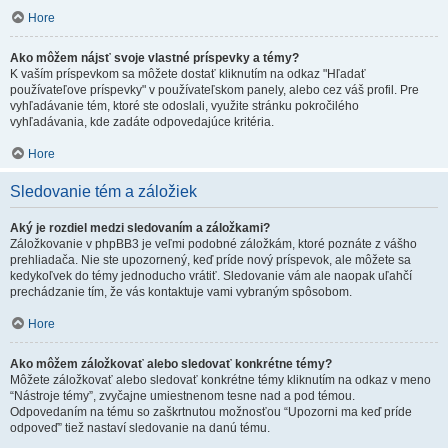
Hore
Ako môžem nájsť svoje vlastné príspevky a témy?
K vaším príspevkom sa môžete dostať kliknutím na odkaz "Hľadať
používateľove príspevky" v používateľskom panely, alebo cez váš profil. Pre
vyhľadávanie tém, ktoré ste odoslali, využite stránku pokročilého
vyhľadávania, kde zadáte odpovedajúce kritéria.
Hore
Sledovanie tém a záložiek
Aký je rozdiel medzi sledovaním a záložkami?
Záložkovanie v phpBB3 je veľmi podobné záložkám, ktoré poznáte z vášho
prehliadača. Nie ste upozornený, keď príde nový príspevok, ale môžete sa
kedykoľvek do témy jednoducho vrátiť. Sledovanie vám ale naopak uľahčí
prechádzanie tím, že vás kontaktuje vami vybraným spôsobom.
Hore
Ako môžem záložkovať alebo sledovať konkrétne témy?
Môžete záložkovať alebo sledovať konkrétne témy kliknutím na odkaz v meno
“Nástroje témy”, zvyčajne umiestnenom tesne nad a pod témou.
Odpovedaním na tému so zaškrtnutou možnosťou “Upozorni ma keď príde
odpoveď” tiež nastaví sledovanie na danú tému.