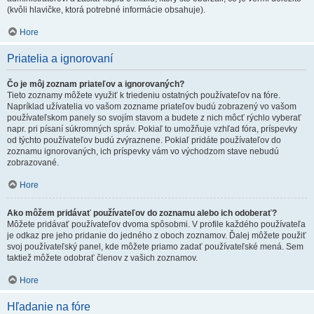
(kvôli hlavičke, ktorá potrebné informácie obsahuje).
Hore
Priatelia a ignorovaní
Čo je môj zoznam priateľov a ignorovaných?
Tieto zoznamy môžete využiť k triedeniu ostatných používateľov na fóre.
Napríklad užívatelia vo vašom zozname priateľov budú zobrazený vo vašom
používateľskom panely so svojím stavom a budete z nich môcť rýchlo vyberať
napr. pri písaní súkromných správ. Pokiaľ to umožňuje vzhľad fóra, príspevky
od týchto používateľov budú zvýraznene. Pokiaľ pridáte používateľov do
zoznamu ignorovaných, ich príspevky vám vo východzom stave nebudú
zobrazované.
Hore
Ako môžem pridávať používateľov do zoznamu alebo ich odoberať?
Môžete pridávať používateľov dvoma spôsobmi. V profile každého používateľa
je odkaz pre jeho pridanie do jedného z oboch zoznamov. Ďalej môžete použiť
svoj používateľský panel, kde môžete priamo zadať používateľské mená. Sem
taktiež môžete odobrať členov z vašich zoznamov.
Hore
Hľadanie na fóre