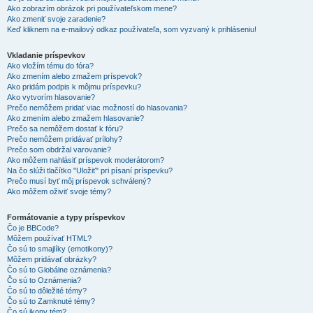
Ako zobrazím obrázok pri používateľskom mene?
Ako zmeniť svoje zaradenie?
Keď kliknem na e-mailový odkaz používateľa, som vyzvaný k prihláseniu!
Vkladanie príspevkov
Ako vložím tému do fóra?
Ako zmením alebo zmažem príspevok?
Ako pridám podpis k môjmu príspevku?
Ako vytvorím hlasovanie?
Prečo nemôžem pridať viac možností do hlasovania?
Ako zmením alebo zmažem hlasovanie?
Prečo sa nemôžem dostať k fóru?
Prečo nemôžem pridávať prílohy?
Prečo som obdržal varovanie?
Ako môžem nahlásiť príspevok moderátorom?
Na čo slúži tlačítko "Uložiť" pri písaní príspevku?
Prečo musí byť môj príspevok schválený?
Ako môžem oživiť svoje témy?
Formátovanie a typy príspevkov
Čo je BBCode?
Môžem používať HTML?
Čo sú to smajlíky (emotikony)?
Môžem pridávať obrázky?
Čo sú to Globálne oznámenia?
Čo sú to Oznámenia?
Čo sú to dôležité témy?
Čo sú to Zamknuté témy?
Čo sú ikony tém?