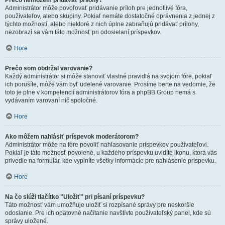
Prečo nemôžem pridávať prílohy?
Administrátor môže povoľovať pridávanie príloh pre jednotlivé fóra,
používateľov, alebo skupiny. Pokiaľ nemáte dostatočné oprávnenia z jednej z
týchto možností, alebo niektoré z nich úplne zabraňujú pridávať prílohy,
nezobrazí sa vám táto možnosť pri odosielaní príspevkov.
Hore
Prečo som obdržal varovanie?
Každý administrátor si môže stanoviť vlastné pravidlá na svojom fóre, pokiaľ
ich porušíte, môže vám byť udelené varovanie. Prosíme berte na vedomie, že
toto je plne v kompetencií administrátorov fóra a phpBB Group nemá s
vydávaním varovaní nič spoločné.
Hore
Ako môžem nahlásiť príspevok moderátorom?
Administrátor môže na fóre povoliť nahlasovanie príspevkov používateľovi.
Pokiaľ je táto možnosť povolené, u každého príspevku uvidíte ikonu, ktorá vás
privedie na formulár, kde vyplníte všetky informácie pre nahlásenie príspevku.
Hore
Na čo slúži tlačítko "Uložiť" pri písaní príspevku?
Táto možnosť vám umožňuje uložiť si rozpísané správy pre neskoršie
odoslanie. Pre ich opätovné načítanie navštívte používateľský panel, kde sú
správy uložené.