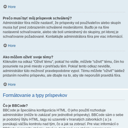
Hore
Prečo musí byť môj príspevok schválený?
Administrátor fóra môže nastaviť, že príspevky od používateľov alebo skupín
musia byť pred zobrazením schválené moderátormi. Buďto je na fóre
nastavené schvaľovanie, alebo ste boli umiestnený do skupiny, pri ktorej je
schvaľovanie požadované. Kontaktujte administrátora fóra pre viac informácií.
Hore
Ako môžem oživiť svoje témy?
Kliknutím na odkaz "Oživiť tému", pokiaľ ho vidíte, môžete "oživiť" tému, čím ho
posuniete na prvé miesto v prehľadu tém. Pokiaľ tento odkaz nevidíte,
administrátor túto možnosť pravdepodobne vypol. Tému môžete "oživiť" taktiež
pridaním nového príspevku, ale dbajte na to, aby ste neporušili pravidlá fóra.
Hore
Formátovanie a typy príspevkov
Čo je BBCode?
BBCode je špeciálna konfigurácia HTML. O jeho použití rozhoduje
administrátor (môže to zakázať pre jednotlivé príspevky). BBCode sám o sebe
je podobný štýlu HTML, tagy sú uzavreté v hranatých zátvorkách [ a ] a
ponúkajú väčšiu kontrolu nad tým, čo a jak sa zobrazí. Pre viac informácií o