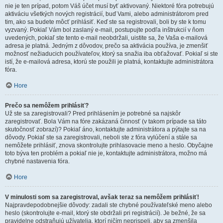
nie je ten prípad, potom Váš účet musí byť aktivovaný. Niektoré fóra potrebujú
aktiváciu všetkých nových registrácií, buď Vami, alebo administrátorom pred
tim, ako sa budete môcť prihlásiť. Keď ste sa registrovali, boli by ste k tomu
vyzvaný. Pokiaľ Vám bol zaslaný e-mail, postupujte podľa inštrukcií v ňom
uvedených, pokiaľ ste tento e-mail neobdržali, uistite sa, že Vaša e-mailová
adresa je platná. Jedným z dôvodov, prečo sa aktivácia používa, je zmenšiť
možnosť nežiaducich používateľov, ktorý sa snažia iba obťažovať. Pokiaľ si ste
istí, že e-mailová adresa, ktorú ste použili je platná, kontaktujte administrátora
fóra.
Hore
Prečo sa nemôžem prihlásiť?
Už ste sa zaregistrovali? Pred prihlásením je potrebné sa najskôr
zaregistrovať. Bola Vám na fóre zakázaná činnosť (v takom prípade sa táto
skutočnosť zobrazí)? Pokiaľ áno, kontaktujte administrátora a pýtajte sa na
dôvody. Pokiaľ ste sa zaregistrovali, neboli ste z fóra vylúčení a stále sa
nemôžete prihlásiť, znova skontrolujte prihlasovacie meno a heslo. Obyčajne
toto býva ten problém a pokiaľ nie je, kontaktujte administrátora, možno má
chybné nastavenia fóra.
Hore
V minulosti som sa zaregistroval, avšak teraz sa nemôžem prihlásiť!
Najpravdepodobnejšie dôvody: zadali ste chybné používateľské meno alebo
heslo (skontrolujte e-mail, ktorý ste obdržali pri registrácií). Je bežné, že sa
pravidelne odstraňujú užívatelia, ktorí ničím neprispeli, aby sa zmenšila