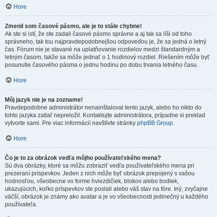
Hore
Zmenil som časové pásmo, ale je to stále chybne!
Ak ste si istí, že ste zadali časové pásmo správne a aj tak sa líši od toho
správneho, tak tou najpravdepodobnejšou odpoveďou je, že sa jedná o letný
čas. Fórum nie je stavané na uplatňovanie rozdielov medzi štandardným a
letným časom, takže sa môže jednať o 1 hodinový rozdiel. Riešením môže byť
posunutie časového pásma o jednu hodinu po dobu trvania letného času.
Hore
Môj jazyk nie je na zozname!
Pravdepodobne administrátor nenainštaloval tento jazyk, alebo ho nikto do
tohto jazyka zatiaľ nepreložil. Kontaktujte administrátora, prípadne si preklad
vytvorte sami. Pre viac informácií navštívte stránky
phpBB Group
.
Hore
Čo je to za obrázok vedľa môjho používateľského mena?
Sú dva obrázky, ktoré sa môžu zobraziť vedľa používateľského mena pri
prezeraní príspevkov. Jeden z nich môže byť obrázok prepojený s vašou
hodnosťou, všeobecne vo forme hviezdičiek, blokov alebo bodiek,
ukazujúcich, koľko príspevkov ste poslali alebo váš stav na fóre. Iný, zvyčajne
väčší, obrázok je známy ako avatar a je vo všeobecnosti jedinečný u každého
používateľa.