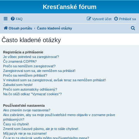
Kresťanské fórum
FAQ
Vytvoriť účet
Prihlásiť sa
H
Obsah portálu
Často kladené otázky
ľ
Často kladené otázky
a
d
Registrácia a prihlásenie
Je vôbec potrebné sa zaregistrovať?
a
Čo znamená COPPA?
ť
Prečo sa nemôžem zaregistrovať?
Zaregistroval som sa, ale nemôžem sa prihlásiť!
Prečo sa nemôžem prihlásiť?
V minulosti som sa zaregistroval, avšak teraz sa nemôžem prihlásiť!
Zabudol som heslo!
Prečo som automaticky odhlásený?
Na čo slúži odkaz "Vymazať cookies"?
Používateľské nastavenia
Ako zmením svoje nastavenia?
Ako zabránim, aby sa moje používateľské meno objavilo v zozname práve
prihlásených?
Časy sú chybné!
Zmenil som časové pásmo, ale je to stále chybne!
Môj jazyk nie je na zozname!
Čo je to za obrázok vedľa môjho používateľského mena?