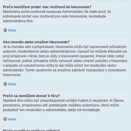
Prečo nemôžem pridať viac možností do hlasovania?
Maximálny počet možností nastavuje Administrátor. Ak máte pocit, že
potrebujete pridať viac možností pre vaše hlasovanie, kontaktujte
administrátora fóra.
Hore
Ako zmením alebo zmažem hlasovanie?
Je to rovnako ako s príspevkami, hlasovania môžu byť upravované pôvodným
autorom, moderátorom alebo administrátorom. Upraviť ho môžete kliknutím na
prvý príspevok v téme (toto je vždy s hlasovaním spojené). Pokiaľ nikto zatiaľ
nehlasoval, pokiaľ užívatelia môžu vymazať alebo zmeniť položku v hlasovaní,
v prípade už uskutočnenej voľby to tak môže učiniť len moderátor alebo
administrátor. Týmto opatrením sa snažíme zabrániť manipulácii s výsledkami
hlasovania.
Hore
Prečo sa nemôžem dostať k fóru?
Niektoré fóra môžu byť zneprístupnené určitým ľuďom či skupinám. K čítaniu,
prezeraniu, prispievaniu atď. potrebujete zvláštnu autorizáciu, ktorú môže
poskytnúť len moderátor a administrátor, takže ich kontaktujte.
Hore