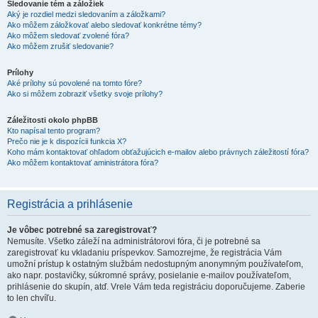
Sledovanie tém a záložiek
Aký je rozdiel medzi sledovaním a záložkami?
Ako môžem záložkovať alebo sledovať konkrétne témy?
Ako môžem sledovať zvolené fóra?
Ako môžem zrušiť sledovanie?
Prílohy
Aké prílohy sú povolené na tomto fóre?
Ako si môžem zobraziť všetky svoje prílohy?
Záležitosti okolo phpBB
Kto napísal tento program?
Prečo nie je k dispozícii funkcia X?
Koho mám kontaktovať ohľadom obťažujúcich e-mailov alebo právnych záležitostí fóra?
Ako môžem kontaktovať aministrátora fóra?
Registrácia a prihlásenie
Je vôbec potrebné sa zaregistrovať?
Nemusíte. Všetko záleží na administrátorovi fóra, či je potrebné sa
zaregistrovať ku vkladaniu príspevkov. Samozrejme, že registrácia Vám
umožní prístup k ostatným službám nedostupným anonymným používateľom,
ako napr. postavičky, súkromné správy, posielanie e-mailov používateľom,
prihlásenie do skupín, atď. Vrele Vám teda registráciu doporučujeme. Zaberie
to len chvíľu.