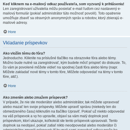
Keď kliknem na e-mailový odkaz používateľa, som vyzvaný k prihláseniu!
Len zaregistrovaní užívatelia môžu posielať e-mail ľuďom cez nastavený e-
mailový formulár (pokiaľ administrátor túto možnosť povolil). Toto opatrenie
umožňuje zbaviť sa otravných anonymných správ a robotov, ktorý zbierajú e-
mailové adresy.
Hore
Vkladanie príspevkov
Ako vložím tému do fóra?
Jednoducho. Kliknite na príslušné tlačítko na obrazovke fóra alebo témy.
Možno bude nutné sa zaregistrovať, kým budete môcť prispieť do diskusie. To,
čo vám je povolené môžete vidieť na spodnej časti fóra alebo témy (napr.
Môžete zakladať nové témy v tomto fóre, Môžete odpovedať na témy v tomto
fóre, atď.).
Hore
Ako zmením alebo zmažem príspevok?
V prípade, že nie ste moderátor alebo administrátor, tak môžete upravovať
alebo mazať len svoje príspevky. Môžete upraviť správu (niekedy len do
obmedzeného času) kliknutím na tlačítko Upraviť. Pokiaľ už niekto odpovedal
na váš príspevok a vy ho upravíte, objaví sa vám malý doplnok pod
príspevkom, ktorí ukazuje, koľkokrát ste tento príspevok upravovali. Tento
doplnok sa neobjaví, pokiaľ zatiaľ nikto neodpovedal alebo moderátor či